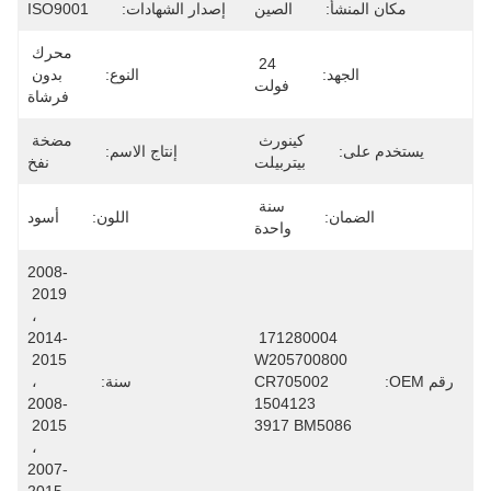
مكان المنشأ:
الصين
إصدار الشهادات:
ISO9001
محرك 
24 
الجهد:
النوع:
بدون 
فولت
فرشاة
كينورث 
مضخة 
يستخدم على:
إنتاج الاسم:
بيتربيلت
نفخ
سنة 
الضمان:
اللون:
أسود
واحدة
2008-
2019 
، 
2014-
171280004 
2015 
W205700800 
رقم OEM:
CR705002 
سنة:
، 
2008-
1504123 
2015 
3917 BM5086
، 
2007-