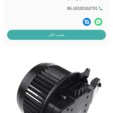
86-18100162701
نتحدث الآن