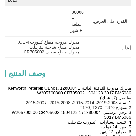
2015
30000 
+ 
القدرة على العرض:
قطعة 
+ شهر
محرك مروحة منفاخ كينورث OEM
, 
إبراز:
محرك منفاخ شاحنة بيتربيلت
, 
محرك منفاخ سخان CR705002
وصف المنتج
محرك مروحة التدفئة الذاتية لـ Kenworth Peterbilt OEM:171280004
W205700800 CR705002 1504123 3917 BM5086
تفاصيل (كوتشيك):
1السنة:
2008-2019، 2014-2015، 2008-2015، 2007-2015
2النموذج:
T170, T270, T370
3الرقم الرسمي: 171280004 W205700800 CR705002 1504123
3917 BM5086
4" تثبيت السيارات " كينورث بيتربيلت
5الجهد: 24 فولت
6الضمان: 12 شهرا