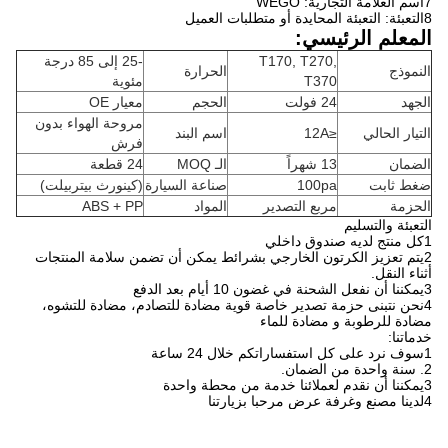
7اسم العلامة التجارية: WEGO
8التعبئة: التعبئة المحايدة أو متطلبات العميل
المعلم الرئيسي:
T170, T270,
-25 إلى 85 درجة
النموذج
الحرارة
T370
مئوية
الجهد
24 فولت
الحجم
معيار OE
مروحة الهواء بدون
التيار الحالي
≤12A
اسم البند
فرش
الضمان
13 شهراً
الـ MOQ
24 قطعة
ضغط ثابت
100pa
صناعة السيارة
(كينورث بيتربيلت)
الحزمة
مربع التصدير
المواد
ABS + PP
التعبئة والتسليم
1كل منتج لديه صندوق داخلي
2يتم تعزيز الكرتون الخارجي بشرائط يمكن أن تضمن سلامة المنتجات
أثناء النقل.
3يمكننا أن نفعل الشحنة في غضون 10 أيام بعد الدفع
4نحن نتبنى حزمة تصدير خاصة قوية مضادة للتصادم، مضادة للتشوه،
مضادة للرطوبة و مضادة للماء
خدماتنا:
1سوف نرد على كل استفساراتكم خلال 24 ساعة
2. سنة واحدة من الضمان.
3يمكننا أن نقدم لعملائنا خدمة من محطة واحدة
4لدينا مصنع وغرفة عرض مرحبا بزيارتنا