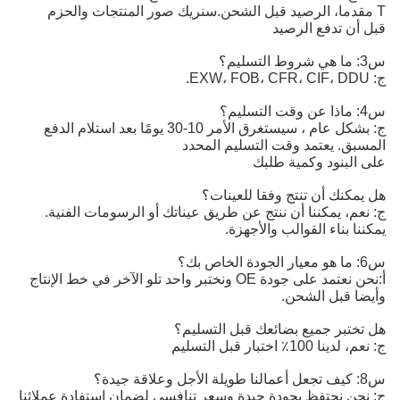
T مقدما، الرصيد قبل الشحن.
سنريك صور المنتجات والحزم
قبل أن تدفع الرصيد
س3: ما هي شروط التسليم؟
ج: EXW، FOB، CFR، CIF، DDU.
س4: ماذا عن وقت التسليم؟
ج: بشكل عام ، سيستغرق الأمر 10-30 يومًا بعد استلام الدفع
المسبق. يعتمد وقت التسليم المحدد
على البنود وكمية طلبك
هل يمكنك أن تنتج وفقا للعينات؟
ج: نعم، يمكننا أن ننتج عن طريق عيناتك أو الرسومات الفنية.
يمكننا بناء القوالب والأجهزة.
س6: ما هو معيار الجودة الخاص بك؟
أ:
نحن نعتمد على جودة OE ونختبر واحد تلو الآخر في خط الإنتاج 
وأيضا قبل الشحن.
هل تختبر جميع بضائعك قبل التسليم؟
ج: نعم، لدينا 100٪ اختبار قبل التسليم
س8: كيف تجعل أعمالنا طويلة الأجل وعلاقة جيدة؟
ج: نحن نحتفظ بجودة جيدة وسعر تنافسي لضمان استفادة عملائنا