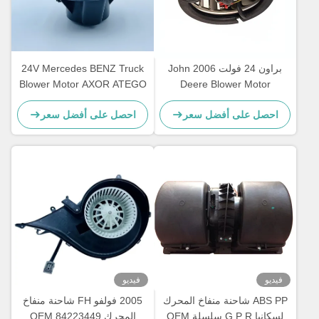
براون 24 فولت 2006 John
24V Mercedes BENZ Truck
Blower Motor AXOR ATEGO
Deere Blower Motor
AL58527 62412082 ضمان
OEM A0038300108
احصل على أفضل سعر
احصل على أفضل سعر
عام واحد
فيديو
فيديو
ABS PP شاحنة منفاخ المحرك
2005 فولفو FH شاحنة منفاخ
لسكانيا G P R سلسلة OEM
المحرك OEM 84223449