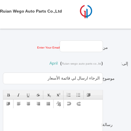
Ruian Wego Auto Parts Co.,ltd
من:
Enter Your Email
April
(
)
إلى:
Ruian wego auto parts co.,ltd
موضوع:
رسالة: