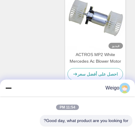
فيديو
ACTROS MP2 White
Mercedes Ac Blower Motor
2002 OEM 0028308408
احصل على أفضل سعر
0130063602
8EW351024481
Weigo
اتصل سريعًا
11:54 PM
Good day, what product are you looking for?
عنوان
منطقة Xi'ao الصناعية ، مدينة Ruian ، Zhejiang Pro ، الصين