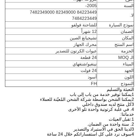
السنة
2005-
84223449 82349000 7482349000
لا.
7484223449
نموذج السيارة
للشاحنة فولفو
الضمان
12 شهراً
المكان
تشيجيانغ الصين
اسم المنتج
محرك الجهاز
الحزمة
عبوات الكرتون للتصدير
الـ MOQ
24 قطعة
الميناء
نينغبو/شنغهاي
الجهد
24 فولت
اللون
أسود
النموذج
FH
التعبئة والتسليم
1يمكننا توفير خدمة من باب إلى باب
2يمكننا الشحن بواسطة شركة الشحن المُعيّنة للعملاء
3كل منتج لديه صندوق داخلي
4. في علبة كرتونية واحدة تلو الأخرى
خدماتنا:
1.
تقبل العينات
2. سنة واحدة من الضمان.
3لدينا الحق في الاستيراد والتصدير
4سوف نرد على كل استفساراتكم خلال 24 ساعة