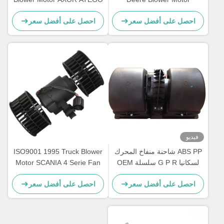
AL58527 62412082 ضمان
OEM A0038300108
احصل على أفضل سعر
احصل على أفضل سعر
عام واحد
فيديو
ABS PP شاحنة منفاخ المحرك
ISO9001 1995 Truck Blower
لسكانيا G P R سلسلة OEM
Motor SCANIA 4 Serie Fan
Motor OEM 0130111184
1854876 2195206 1854877
احصل على أفضل سعر
احصل على أفضل سعر
DDSC003TT