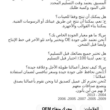
المسبق. يعتمد وقت التسليم المحدد
على البنود وكمية طلبك
هل يمكنك أن تنتج وفقا للعينات؟
ج: نعم، يمكننا أن ننتج عن طريق عيناتك أو الرسومات الفنية.
يمكننا بناء القوالب والأجهزة.
س6: ما هو معيار الجودة الخاص بك؟
أ:
نحن نعتمد على جودة OE ونختبر واحد تلو الآخر في خط الإنتاج 
وأيضا قبل الشحن.
هل تختبر جميع بضائعك قبل التسليم؟
ج: نعم، لدينا 100٪ اختبار قبل التسليم
س8: كيف تجعل أعمالنا طويلة الأجل وعلاقة جيدة؟
أ:1نحن نحافظ على جودة جيدة وسعر تنافسي لضمان استفادة
عملائنا ؛
2نحن نحترم كل عميل كصديق لنا ونحن نقوم بأعمالنا بصدق
ونصنع صداقات معهم
لا يهم من أين يأتون.
2004 - 2013
2009، 2005، 2007، 2005، 2006
العلامات:
محرك منفاخ OEM