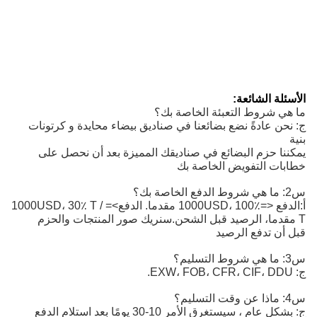
الأسئلة الشائعة:
ما هي شروط التعبئة الخاصة بك؟
ج: نحن عادةً نضع بضائعنا في صناديق بيضاء محايدة و كرتونات
بنية
يمكننا حزم البضائع في صناديقك المميزة بعد أن نحصل على
خطابات التفويض الخاصة بك
س2: ما هي شروط الدفع الخاصة بك؟
أ:
الدفع <=1000USD، 100٪ مقدما. الدفع>=1000USD، 30٪ T / 
T مقدما، الرصيد قبل الشحن.
سنريك صور المنتجات والحزم
قبل أن تدفع الرصيد
س3: ما هي شروط التسليم؟
ج: EXW، FOB، CFR، CIF، DDU.
س4: ماذا عن وقت التسليم؟
ج: بشكل عام ، سيستغرق الأمر 10-30 يومًا بعد استلام الدفع