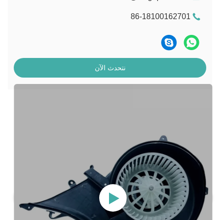
86-18100162701
نتحدث الآن