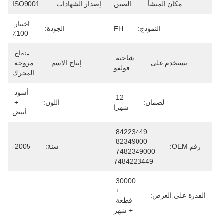
مكان المنشأ:
الصين
إصدار الشهادات:
ISO9001
اختبار 
النموذج:
FH
الجودة:
100٪
منفاخ 
شاحنة 
يستخدم على:
إنتاج الاسم:
مروحة 
فولفو
المحرك
أسود 
12 
الضمان:
اللون:
+ 
شهرا
أبيض
84223449 
82349000 
رقم OEM:
سنة:
2005-
7482349000 
7484223449
30000 
+ 
القدرة على العرض:
قطعة 
+ شهر