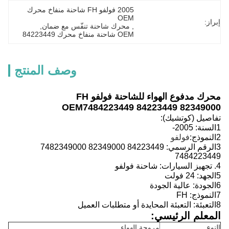
2005 فولفو FH شاحنة منفاخ محرك 
OEM
إبراز:
, 
محرك شاحنة تنفّس مع ضمان
, 
OEM شاحنة منفاخ محرك 84223449
وصف المنتج
محرك مدفوع الهواء للشاحنة فولفو FH
OEM
7484223449 84223449 82349000
تفاصيل (كوتشيك):
1السنة:
2005-
2النموذج:
فولفو
3الرقم الرسمي: 84223449 82349000 7482349000
7484223449
4. تجهيز السيارات: شاحنة فولفو
5الجهد: 24 فولت
6الجودة: عالية الجودة
7النموذج: FH
8التعبئة: التعبئة المحايدة أو متطلبات العميل
المعلم الرئيسي:
النوع
مروحة الهواء