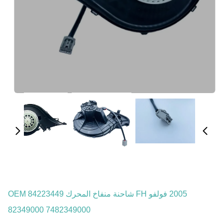
2005 فولفو FH شاحنة منفاخ المحرك OEM 84223449
82349000 7482349000