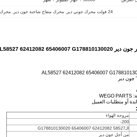
24 فولت محرك جوني دير
, 
محرك منفاخ شاحنة جون دير
, 
محرك 
AL58527 62412082 6540600
مروحة الهواء
200-
الـ58527 62412082 65406007 G178810130020
من أجل جون دير