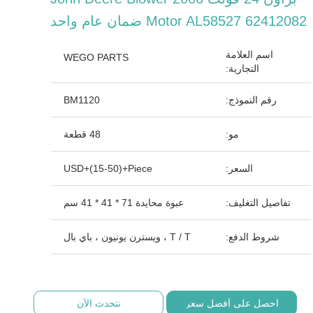
Motor AL58527 62412082 ضمان عام واحد
اسم العلامة
WEGO PARTS
التجارية:
رقم النموذج:
BM1120
مو:
48 قطعة
السعر:
USD+(15-50)+Piece
تفاصيل التغليف:
عبوة محايدة 71 * 41 * 41 سم
شروط الدفع:
T / T ، ويسترن يونيون ، باي بال
احصل على أفضل سعر
نتحدث الآن