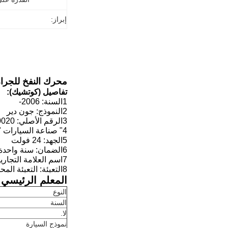
إبراز:
محرك النفخ للجرار جون دير 7 G178810130020
تفاصيل (كوتشيك):
1السنة: 2006-
2النموذج: جون دير
3الرقم الأصلي: AL58527 62412082 65406007 G178810130020
4" صناعة السيارات " جون دير
5الجهد: 24 فولت
6الضمان: سنة واحدة
7اسم العلامة التجارية: WEGO PARTS
8التعبئة: التعبئة المحايدة أو متطلبات العميل
المعلم الرئيسي:
النوع
السنة
لا.
نموذج السيارة