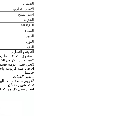
الضمان
الاسم التجاري
اسم المنتج
الحزمة
الـ MOQ
الميناء
الجهد
اللون
الدفع
التعبئة والتسليم:
1صندوق التعبئة الصادرة القياسي
2يتم تعزيز الكرتون الخارجي بشرائط يمكن أن تضمن سلامة المنتجات أثناء النقل.
3نحن نتبنى حزمة تصدير خاصة قوية مضادة للتصادم، مضادة للتشوه، مضادة للرطوبة و مضادة للماء
4. في علبة كرتونية واحدة تلو الأخرى
خدمتنا:
1.
تقبل العينات
2فريق خدمة ما بعد البيع لدينا 24 ساعة على الخط
3. 12
شهور ضمان
4نحن نقبل كل من OEM و ODM، ويمكننا استخدام شعار العملاء على منتجاتنا.