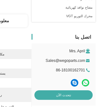
مفتاح نوافذ كهربائية
محرك التوربو VGT
معلوم
اتصل بنا
Mrs. April
مكان
Sales@wegoparts.com
86-18100162701
يستخ
رقم
نتحدث الآن
القدرة عل