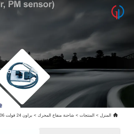
المنزل
>
المنتجات
>
شاحنة منفاخ المحرك
>
براون 24 فولت 2006 John Deere Blower Motor AL58527 62412082 ضمان عام واحد