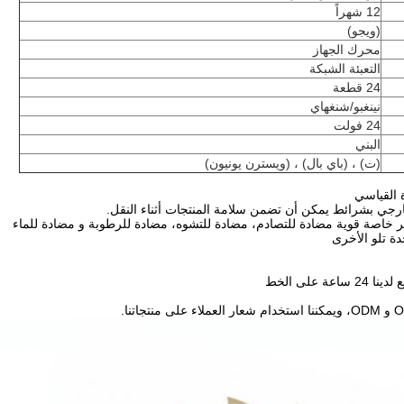
12 شهراً
(ويجو)
محرك الجهاز
التعبئة الشبكة
24 قطعة
نينغبو/شنغهاي
24 فولت
البني
(ت) ، (باي بال) ، (ويسترن يونيون)