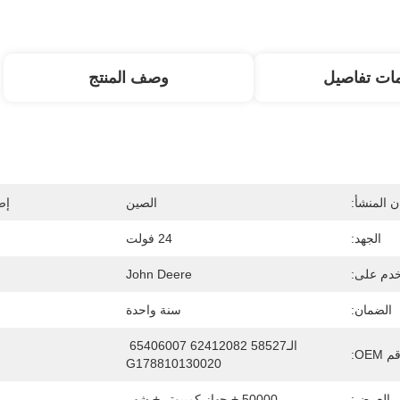
ات تفاصيل
وصف المنتج
 المنشأ:
الصين
إص
الجهد:
24 فولت
دم على:
John Deere
الضمان:
سنة واحدة
الـ58527 62412082 65406007 
 OEM:
G178810130020
ى العرض:
50000 + جهاز كمبيوتر + شهر