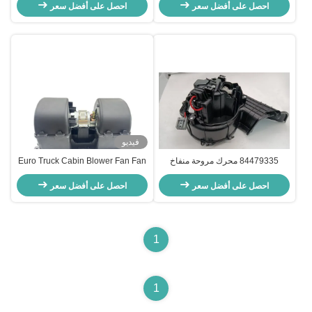
81619300055
احصل على أفضل سعر
21639688
احصل على أفضل سعر
فيديو
84479335 محرك مروحة منفاخ
Euro Truck Cabin Blower Fan Fan
لشاحنة فولفو يورو 6
Motor لفولفو FH FM OEM
احصل على أفضل سعر
احصل على أفضل سعر
20443822 20926019
8EW009157-531
1
1