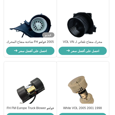
فيديو
محرك منفاخ تلقائي لـ VOL VN
2005 فولفو FH شاحنة منفاخ المحرك
OEM 84223449 82349000
Series Freightliner
احصل على أفضل سعر
8EW351034251 7337080401
7482349000
احصل على أفضل سعر
85104207
1998 2001 2005 White VOL
فولفو FH FM Europe Truck Blower
Motor 1998 2012 OEM 20936382
Blower Motor Truck FH SK NG FM