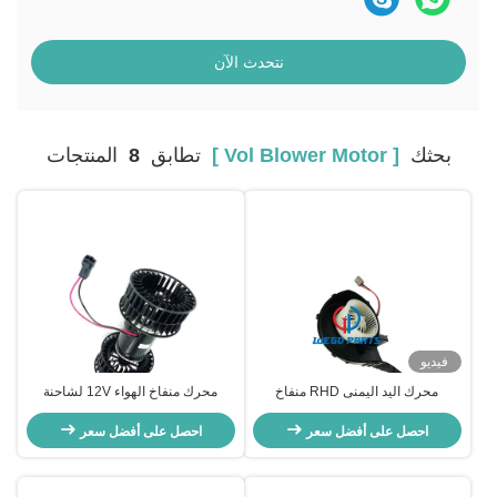
نتحدث الآن
بحثك
[ Vol Blower Motor ]
تطابق
8
المنتجات
فيديو
محرك اليد اليمنى RHD منفاخ
محرك منفاخ الهواء 12V لشاحنة
المحرك فولفو شاحنة FM FH شاحنة
فولفو OE 3946686 351034171
منفاخ OEM 84223451 82407985
احصل على أفضل سعر
احصل على أفضل سعر