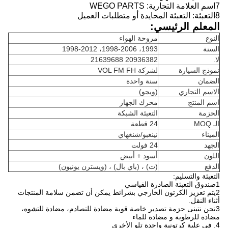
7اسم العلامة التجارية: WEGO PARTS
8التعبئة: التعبئة المحايدة أو متطلبات العميل
المعلم الرئيسي:
النوع
مروحة الهواء
السنة
1993، 1998-2006، 1998-2012
لا.
20936382 21639688
نموذج السيارة
لشركة VOL FM FH
الضمان
سنة واحدة
الاسم التجاري
(ويجو)
اسم المنتج
محرك الجهاز
الحزمة
التعبئة الشبكة
الـ MOQ
24 قطعة
الميناء
نينغبو/شنغهاي
الجهد
24 فولت
اللون
أسود + أبيض
الدفع
(ت) ، (باي بال) ، (ويسترن يونيون)
التعبئة والتسليم:
1صندوق التعبئة الصادرة القياسي
2يتم تعزيز الكرتون الخارجي بشرائط يمكن أن تضمن سلامة المنتجات
أثناء النقل.
3نحن نتبنى حزمة تصدير خاصة قوية مضادة للتصادم، مضادة للتشوه،
مضادة للرطوبة و مضادة للماء
4. في علبة كرتونية واحدة تلو الأخرى