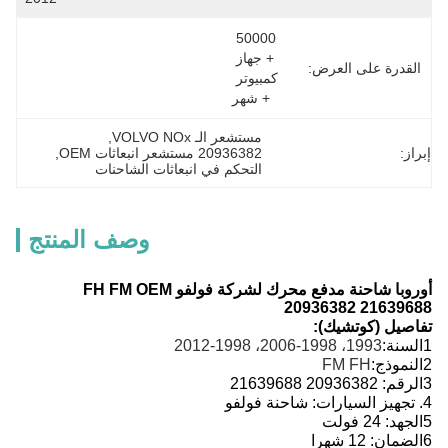
50000 
+ جهاز 
القدرة على العرض:
كمبيوتر 
+ شهر
مستشعر الـ VOLVO NOx
, 
إبراز:
20936382 مستشعر انبعاثات OEM
, 
التحكم في انبعاثات الشاحنات
وصف المنتج
أوروبا شاحنة مدفع محرك لشركة فولفو FH FM OEM
20936382 21639688
تفاصيل (كوتشيك):
1السنة:
1993، 1998-2006، 1998-2012
2النموذج:
FM FH
3الرقم: 20936382 21639688
4. تجهيز السيارات: شاحنة فولفو
5الجهد: 24 فولت
6الضمان: 12 شهرا