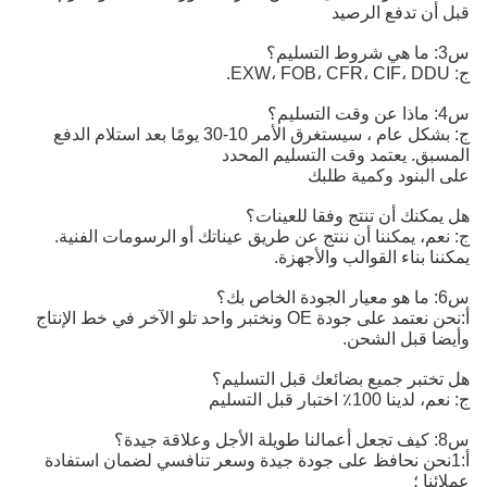
قبل أن تدفع الرصيد
س3: ما هي شروط التسليم؟
ج: EXW، FOB، CFR، CIF، DDU.
س4: ماذا عن وقت التسليم؟
ج: بشكل عام ، سيستغرق الأمر 10-30 يومًا بعد استلام الدفع
المسبق. يعتمد وقت التسليم المحدد
على البنود وكمية طلبك
هل يمكنك أن تنتج وفقا للعينات؟
ج: نعم، يمكننا أن ننتج عن طريق عيناتك أو الرسومات الفنية.
يمكننا بناء القوالب والأجهزة.
س6: ما هو معيار الجودة الخاص بك؟
أ:
نحن نعتمد على جودة OE ونختبر واحد تلو الآخر في خط الإنتاج 
وأيضا قبل الشحن.
هل تختبر جميع بضائعك قبل التسليم؟
ج: نعم، لدينا 100٪ اختبار قبل التسليم
س8: كيف تجعل أعمالنا طويلة الأجل وعلاقة جيدة؟
أ:1نحن نحافظ على جودة جيدة وسعر تنافسي لضمان استفادة
عملائنا ؛