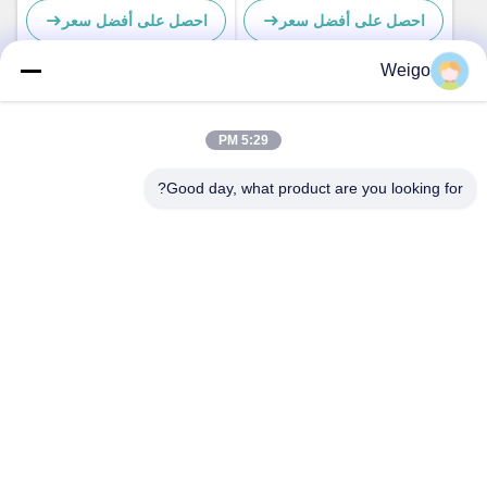
احصل على أفضل سعر
احصل على أفضل سعر
DDSC003TT
Weigo
اتصل سريعًا
5:29 PM
Good day, what product are you looking for?
عنوان
منطقة Xi'ao الصناعية ، مدينة Ruian ، Zhejiang Pro ، الصين
325200
هاتف
86-18100162701
البريد الإلكتروني
Sales@wegoparts.com