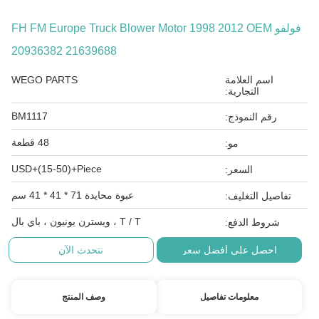
فولفو FH FM Europe Truck Blower Motor 1998 2012 OEM
20936382 21639688
اسم العلامة
WEGO PARTS
التجارية:
BM1117
رقم النموذج:
48 قطعة
مو:
USD+(15-50)+Piece
السعر:
عبوة محايدة 71 * 41 * 41 سم
تفاصيل التغليف:
T / T ، ويسترن يونيون ، باي بال
شروط الدفع:
احصل على أفضل سعر
نتحدث الآن
معلومات تفاصيل
وصف المنتج