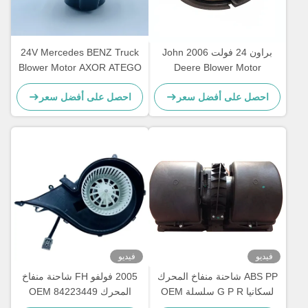
براون 24 فولت 2006 John
24V Mercedes BENZ Truck
Blower Motor AXOR ATEGO
Deere Blower Motor
AL58527 62412082 ضمان
OEM A0038300108
احصل على أفضل سعر
احصل على أفضل سعر
عام واحد
فيديو
فيديو
ABS PP شاحنة منفاخ المحرك
2005 فولفو FH شاحنة منفاخ
لسكانيا G P R سلسلة OEM
المحرك OEM 84223449
82349000 7482349000
1854876 2195206 1854877