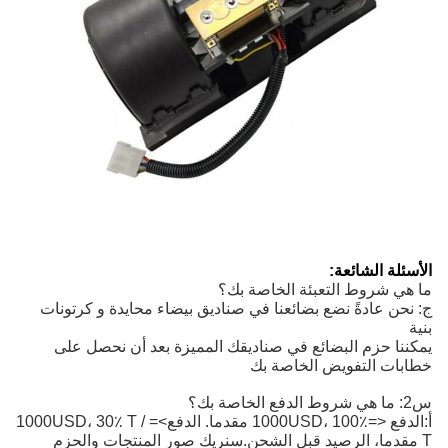
الأسئلة الشائعة:
ما هي شروط التعبئة الخاصة بك؟
ج: نحن عادةً نضع بضائعنا في صناديق بيضاء محايدة و كرتونات
بنية
يمكننا حزم البضائع في صناديقك المميزة بعد أن نحصل على
خطابات التفويض الخاصة بك
س2: ما هي شروط الدفع الخاصة بك؟
أ:
الدفع <=1000USD، 100٪ مقدما. الدفع>=1000USD، 30٪ T / 
T مقدما، الرصيد قبل الشحن.
سنريك صور المنتجات والحزم