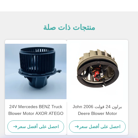
منتجات ذات صلة
براون 24 فولت 2006 John
24V Mercedes BENZ Truck
Blower Motor AXOR ATEGO
Deere Blower Motor
AL58527 62412082 ضمان
OEM A0038300108
احصل على أفضل سعر
احصل على أفضل سعر
عام واحد