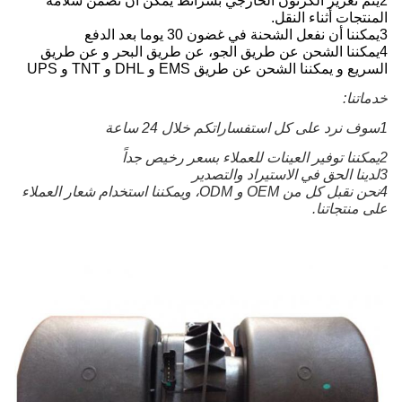
2يتم تعزيز الكرتون الخارجي بشرائط يمكن أن تضمن سلامة
المنتجات أثناء النقل.
3يمكننا أن نفعل الشحنة في غضون 30 يوما بعد الدفع
4يمكننا الشحن عن طريق الجو، عن طريق البحر و عن طريق
السريع و يمكننا الشحن عن طريق EMS و DHL و TNT و UPS
خدماتنا:
1سوف نرد على كل استفساراتكم خلال 24 ساعة
2يمكننا توفير العينات للعملاء بسعر رخيص جداً
3لدينا الحق في الاستيراد والتصدير
4نحن نقبل كل من OEM و ODM، ويمكننا استخدام شعار العملاء 
على منتجاتنا.