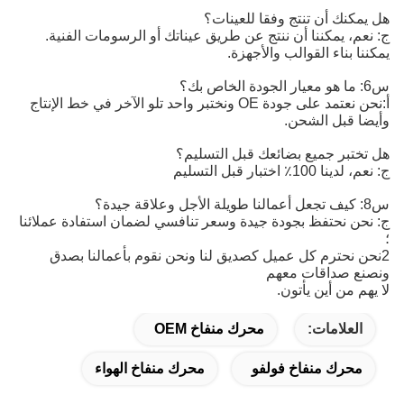
هل يمكنك أن تنتج وفقا للعينات؟
ج: نعم، يمكننا أن ننتج عن طريق عيناتك أو الرسومات الفنية.
يمكننا بناء القوالب والأجهزة.
س6: ما هو معيار الجودة الخاص بك؟
أ:
نحن نعتمد على جودة OE ونختبر واحد تلو الآخر في خط الإنتاج 
وأيضا قبل الشحن.
هل تختبر جميع بضائعك قبل التسليم؟
ج: نعم، لدينا 100٪ اختبار قبل التسليم
س8: كيف تجعل أعمالنا طويلة الأجل وعلاقة جيدة؟
ج: نحن نحتفظ بجودة جيدة وسعر تنافسي لضمان استفادة عملائنا
؛
2نحن نحترم كل عميل كصديق لنا ونحن نقوم بأعمالنا بصدق
ونصنع صداقات معهم
لا يهم من أين يأتون.
العلامات:
محرك منفاخ OEM
محرك منفاخ فولفو
محرك منفاخ الهواء