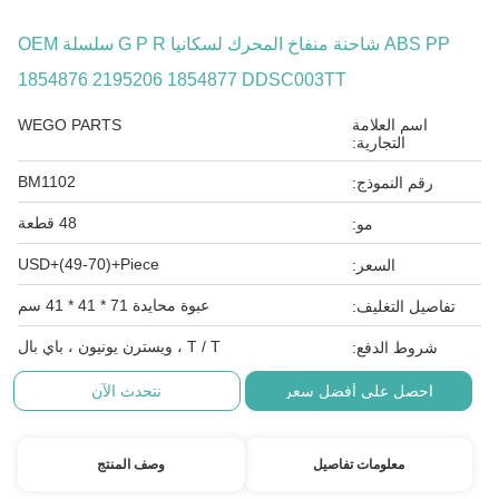
ABS PP شاحنة منفاخ المحرك لسكانيا G P R سلسلة OEM
1854876 2195206 1854877 DDSC003TT
اسم العلامة
WEGO PARTS
التجارية:
BM1102
رقم النموذج:
48 قطعة
مو:
USD+(49-70)+Piece
السعر:
عبوة محايدة 71 * 41 * 41 سم
تفاصيل التغليف:
T / T ، ويسترن يونيون ، باي بال
شروط الدفع:
احصل على أفضل سعر
نتحدث الآن
معلومات تفاصيل
وصف المنتج