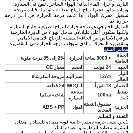
البارد، أو خزان الماء الدافئ الهواء الساخن، تنفخ في السيارة،
وزيادة تدفق حجم الرياح الرياح.أعط السائق بيئة قيادة مريحة.
تشغيل محرك الهواء، إذا كانت درجة الحرارة هي أدنى درجة
حرارة، ثم:
التداول الخارجي هو درجة حرارة الرياح الطبيعية خارج السيارة،
ولكنها ستكون أعلى قليلا،لأن مدخل الهواء من الدورة الخارجية
هو في الأساس بين الحافة السفلية للزجاج الأمامي الأمامي
ومقصورة المحرك، والذي سيجلب درجة الحرارة في المقصورة
معايير المنتج
الحياة
> 8000 ساعة
الحرارة
-25 إلى 85 درجة مئوية
العاملة
الجهد
24 فولت
الحجم
معيار OE
التيار
≤12A
اسم البند
مروحة المفرشاة
الحالي
الضمان
13 شهراً
الـ MOQ
24 قطعة
ضغط
صناعة
100pa
شاحنة سكنيا
ثابت
السيارة
صندوق التعبئة
الحزمة
المواد
ABS + PP
المحايد
التعبئة والتسليم
1نحن نتبنى حزمة تصدير خاصة قوية مضادة للتصادم، مضادة
للتشوه، مضادة للرطوبة و مضادة للماء