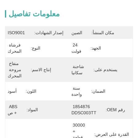
معلومات تفاصيل
مكان المنشأ:
الصين
إصدار الشهادات:
ISO9001
24 
فرشاة 
الجهد:
النوع:
فولت
المحرك
منفاخ 
شاحنة 
يستخدم على:
إنتاج الاسم:
مروحة 
سكانيا
المحرك
سنة 
الضمان:
اللون:
أسود
واحدة
ABS 
1854876 
رقم OEM:
المواد:
DDSC003TT
+ ص
30000 
+ 
القدرة على العرض:
قطعة 