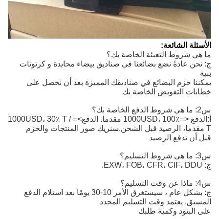
الأسئلة الشائعة:
ما هي شروط التعبئة الخاصة بك؟
ج: نحن عادةً نضع بضائعنا في صناديق بيضاء محايدة و كرتونات
بنية
يمكننا حزم البضائع في صناديقك المميزة بعد أن نحصل على
خطابات التفويض الخاصة بك
س2: ما هي شروط الدفع الخاصة بك؟
أ:
الدفع <=1000USD، 100٪ مقدما. الدفع>=1000USD، 30٪ T / 
T مقدما، الرصيد قبل الشحن.
سنريك صور المنتجات والحزم
قبل أن تدفع الرصيد
س3: ما هي شروط التسليم؟
ج: EXW، FOB، CFR، CIF، DDU.
س4: ماذا عن وقت التسليم؟
ج: بشكل عام ، سيستغرق الأمر 10-30 يومًا بعد استلام الدفع
المسبق. يعتمد وقت التسليم المحدد
على البنود وكمية طلبك