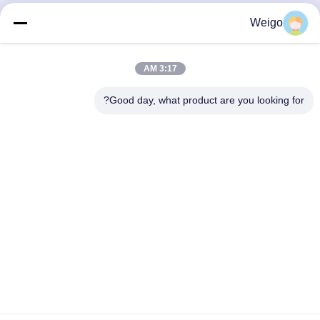
Weigo
3:17 AM
Good day, what product are you looking for?
فيديو
2005 فولفو FH شاحنة منفاخ
ISO9001 1995 Truck Blower
المحرك OEM 84223449
Motor SCANIA 4 Serie Fan
Motor OEM 0130111184
82349000 7482349000
احصل على أفضل سعر
احصل على أفضل سعر
اتصل سريعًا