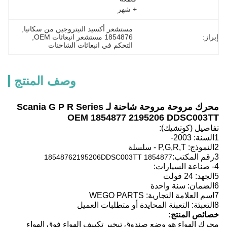
+ شهر
مستشعر أكسيد النيتروجين من سكانيا
, 
إبراز:
1854876 مستشعر انبعاثات OEM
, 
التحكم في انبعاثات الشاحنات
وصف المنتج
محرك مروحة مروحة شاحنة لـ Scania G P R Series
OEM 1854877 2195206 DDSC003TT
تفاصيل (كوتشيك):
1السنة: 2003-
2النموذج: P,G,R,T - سلسلة
3رقم المكتب:
2195206
DDSC003TT
1854877 1854876
4- صناعة السيارات:
5الجهد: 24 فولت
6الضمان: سنة واحدة
7اسم العلامة التجارية: WEGO PARTS
8التعبئة: التعبئة المحايدة أو متطلبات العميل
خصائص المنتج:
محرك الهواء هو وضع صندوق تبخير تكييف الهواء فوق الهواء