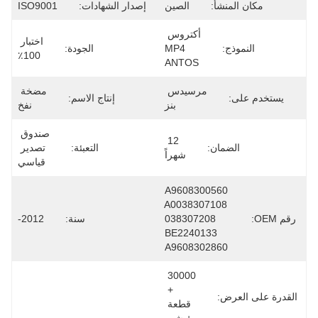
مكان المنشأ:
الصين
إصدار الشهادات:
ISO9001
أكتروس 
اختبار 
النموذج:
MP4 
الجودة:
100٪
ANTOS
مرسيدس 
مضخة 
يستخدم على:
إنتاج الاسم:
بنز
نفخ
صندوق 
12 
الضمان:
التعبئة:
تصدير 
شهراً
قياسي
A9608300560 
A0038307108 
رقم OEM:
038307208 
سنة:
2012-
BE2240133 
A9608302860
30000 
+ 
القدرة على العرض:
قطعة 