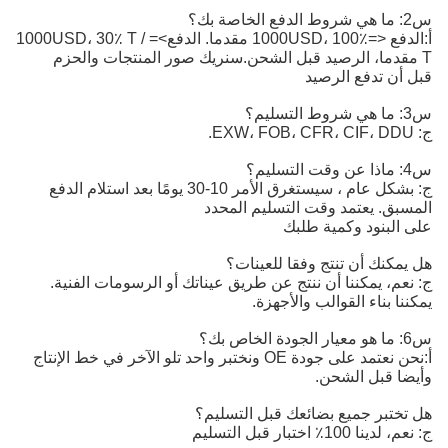
س2: ما هي شروط الدفع الخاصة بك؟
أ:
الدفع <=1000USD، 100٪ مقدما. الدفع>=1000USD، 30٪ T / 
T مقدما، الرصيد قبل الشحن.
سنريك صور المنتجات والحزم
قبل أن تدفع الرصيد
س3: ما هي شروط التسليم؟
ج: EXW، FOB، CFR، CIF، DDU.
س4: ماذا عن وقت التسليم؟
ج: بشكل عام ، سيستغرق الأمر 10-30 يومًا بعد استلام الدفع
المسبق. يعتمد وقت التسليم المحدد
على البنود وكمية طلبك
هل يمكنك أن تنتج وفقا للعينات؟
ج: نعم، يمكننا أن ننتج عن طريق عيناتك أو الرسومات الفنية.
يمكننا بناء القوالب والأجهزة.
س6: ما هو معيار الجودة الخاص بك؟
أ:
نحن نعتمد على جودة OE ونختبر واحد تلو الآخر في خط الإنتاج 
وأيضا قبل الشحن.
هل تختبر جميع بضائعك قبل التسليم؟
ج: نعم، لدينا 100٪ اختبار قبل التسليم