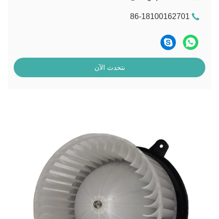
86-18100162701
نتحدث الآن