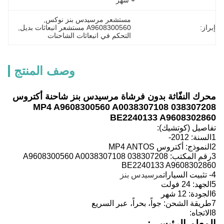
+ شهر
مستشعر مرسيدس بنز نوكس
, 
إبراز:
A9608300560 مستشعر انبعاثات بديل
, 
التحكم في انبعاثات الشاحنات
وصف المنتج
محرك النفّاثة بدون فرشاة مرسيدس بنز شاحنة أكتروس
MP4 A9608300560 A0038307108 038307208
BE2240133 A9608302860
تفاصيل (كوتشيك):
1السنة:
2012-
2النموذج:
أكتروس MP4 ANTOS
3رقم المكتب:
A9608300560 A0038307108 038307208
BE2240133 A9608302860
4- تثبيت السيارات
مرسيدس بنز
5الجهد: 24 فولت
6الجودة: 12 شهر
7طريقة الشحن: جواً، بحراً، عبر السريع
8الاتجاه:
المعلم الرئيسي: