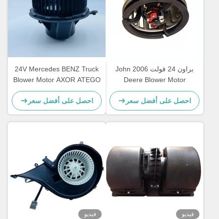
براون 24 فولت 2006 John
24V Mercedes BENZ Truck
Blower Motor AXOR ATEGO
Deere Blower Motor
AL58527 62412082 ضمان
OEM A0038300108
احصل على أفضل سعر
احصل على أفضل سعر
عام واحد
فيديو
فيديو