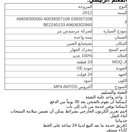
النوع
المروحة
السنة
2012-
A9608300560 A0038307108 038307208
لا.
BE2240133 A9608302860
نموذج السيارة
لشركة مرسيدس بنز
الضمان
سنة واحدة
المكان
تشيجيانغ الصين
اسم المنتج
محرك الجهاز
الحالة
100% جديد
الـ MOQ
24 قطعة
الجودة
جودة OE
الجهد
24 فولت
اللون
أسود
النموذج
أكتروس MP4 ANTOS
التعبئة والتسليم
1. واحد واحد علبة التعبئة
2يمكننا أن نقوم بالشحن بعد 30 يوماً من الدفع
3يمكننا توفير خدمة من باب إلى باب
4يتم تعزيز الكرتون الخارجي بشرائط يمكن أن تضمن سلامة المنتجات
أثناء النقل.
خدماتنا:
1فريق خدمة ما بعد البيع لدينا 24 ساعة على الخط
2أداء مستقر