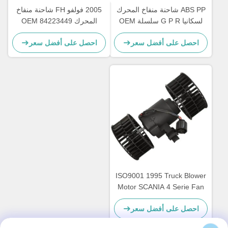
ABS PP شاحنة منفاخ المحرك
2005 فولفو FH شاحنة منفاخ
لسكانيا G P R سلسلة OEM
المحرك OEM 84223449
82349000 7482349000
1854876 2195206 1854877
احصل على أفضل سعر
احصل على أفضل سعر
DDSC003TT
ISO9001 1995 Truck Blower
Motor SCANIA 4 Serie Fan
Motor OEM 0130111184
احصل على أفضل سعر