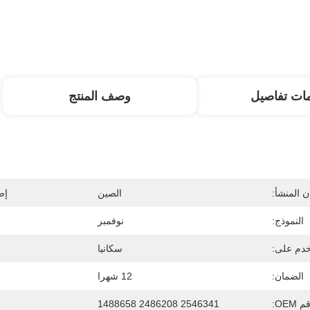
ات تفاصيل
وصف المنتج
 المنشأ:
الصين
إص
النموذج:
نوفمبر
دم على:
سكانيا
الضمان:
12 شهرا
 OEM:
2546341 2486208 1488658