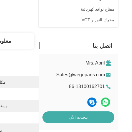
مفتاح نوافذ كهربائية
محرك التوربو VGT
معلوم
اتصل بنا
Mrs. April
Sales@wegoparts.com
مكان
86-18100162701
يستخ
نتحدث الآن
رقم