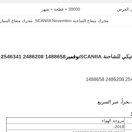
ى العرض:
30000 + قطعة + شهر
محرك منفاخ الشاحنة SCANIIA Novembro
, 
محرك منفاخ السيارة  2546341
للشاحنة SCANIIA
نوفمبر
2546341 2486208 1488658
2546341 
مروحة الهواء
2018-