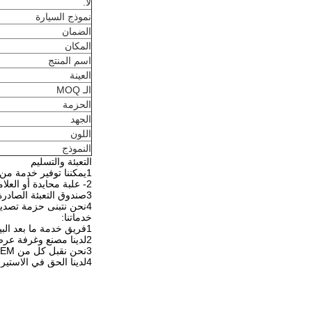
لا.
نموذج السيارة
الضمان
المكان
اسم المنتج
العينة
الـ MOQ
الحزمة
الجهد
اللون
النموذج
التعبئة والتسليم
1يمكننا توفير خدمة من باب إلى باب
2- علبة محايدة أو العلامة التجارية الخاصة بالعملاء
3صندوق التعبئة الصادرة القياسي
4نحن نتبنى حزمة تصدير خاصة قوية مضادة للتصادم، مضادة للتشوه، مضادة للرطوبة و مضادة للماء
خدماتنا:
1فريق خدمة ما بعد البيع لدينا 24 ساعة على الخط
2لدينا مصنع وغرفة عرض مرحبا بزيارتنا
3نحن نقبل كل من OEM و ODM، ويمكننا استخدام شعار العملاء على منتجاتنا.
4لدينا الحق في الاستيراد والتصدير