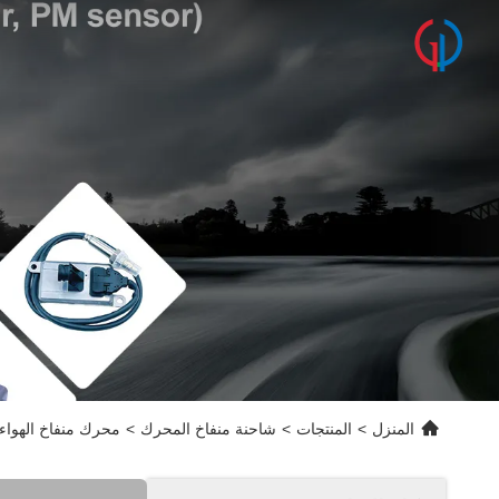
المنزل
>
المنتجات
>
شاحنة منفاخ المحرك
>
محرك منفاخ الهواء للسيارات لشاحنة 488658