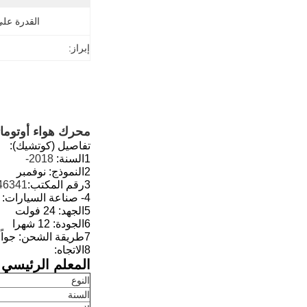
القدرة عل
إبراز:
محرك هواء أوتوماتيكي 
تفاصيل (كوتشيك):
1السنة:
2018-
2النموذج:
نوفمبر
3رقم المكتب:
2486208 1488658
4- صناعة السيارات:
5الجهد: 24 فولت
6الجودة: 12 شهرا
7طريقة الشحن: جواً، بحراً، عبر السريع
8الاتجاه:
المعلم الرئيسي:
النوع
السنة