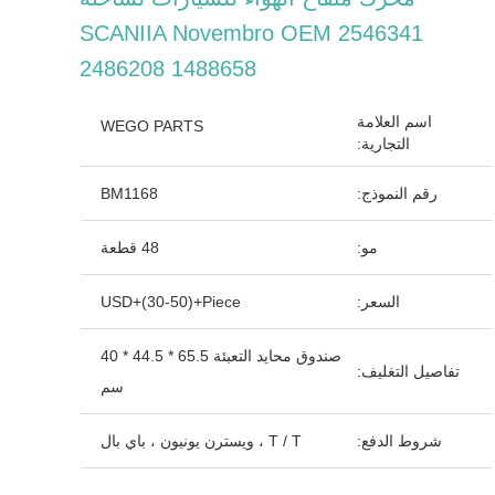
SCANIIA Novembro OEM 2546341
2486208 1488658
اسم العلامة
WEGO PARTS
التجارية:
رقم النموذج:
BM1168
مو:
48 قطعة
السعر:
USD+(30-50)+Piece
صندوق محايد التعبئة 65.5 * 44.5 * 40
تفاصيل التغليف:
سم
شروط الدفع:
T / T ، ويسترن يونيون ، باي بال