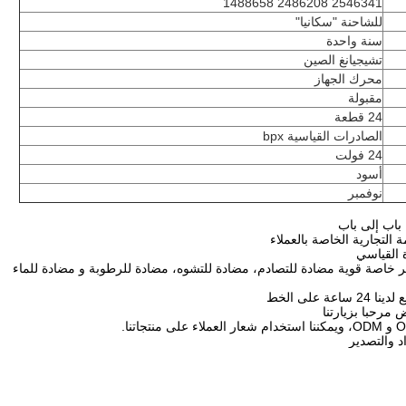
2546341 2486208 1488658
للشاحنة "سكانيا"
سنة واحدة
تشيجيانغ الصين
محرك الجهاز
مقبولة
24 قطعة
الصادرات القياسية bpx
24 فولت
أسود
نوفمبر