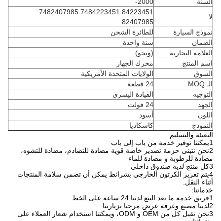
السنة
2000-
84223451 7484223451 7482407985
لا.
82407985
نموذج السيارة
للطائرة الشحن
الضمان
سنة واحدة
العلامة التجارية
(ويجو)
اسم المنتج
محرك الجهاز
السوق
الولايات المتحدة الأمريكية
الـ MOQ
24 قطعة
التوجيه
القيادة اليسرى
الجهد
24 فولت
اللون
أسود
النموذج
كاسكاديا
التعبئة والتسليم
1يمكننا توفير خدمة من باب إلى باب
2نحن نتبنى حزمة تصدير خاصة قوية مضادة للتصادم، مضادة للتشوه،
مضادة للرطوبة و مضادة للماء
3كل منتج لديه صندوق داخلي
4يتم تعزيز الكرتون الخارجي بشرائط يمكن أن تضمن سلامة المنتجات
أثناء النقل.
خدماتنا:
1فريق خدمة ما بعد البيع لدينا 24 ساعة على الخط
2لدينا مصنع وغرفة عرض مرحبا بزيارتنا
3نحن نقبل كل من OEM و ODM، ويمكننا استخدام شعار العملاء على