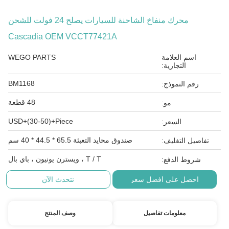
محرك منفاخ الشاحنة للسيارات يصلح 24 فولت للشحن
Cascadia OEM VCCT77421A
اسم العلامة
WEGO PARTS
التجارية:
BM1168
رقم النموذج:
48 قطعة
مو:
USD+(30-50)+Piece
السعر:
صندوق محايد التعبئة 65.5 * 44.5 * 40 سم
تفاصيل التغليف:
T / T ، ويسترن يونيون ، باي بال
شروط الدفع:
احصل على أفضل سعر
نتحدث الآن
معلومات تفاصيل
وصف المنتج