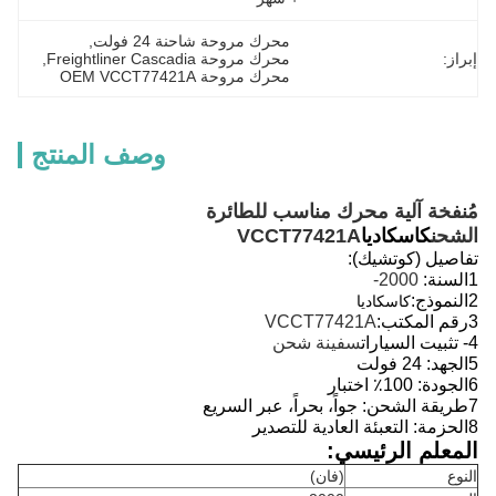
محرك مروحة شاحنة 24 فولت
, 
إبراز:
محرك مروحة Freightliner Cascadia
, 
محرك مروحة OEM VCCT77421A
وصف المنتج
مُنفخة آلية محرك مناسب للطائرة
الشحن
كاسكاديا
VCCT77421A
تفاصيل (كوتشيك):
1السنة:
2000-
2النموذج:
كاسكاديا
3رقم المكتب:
VCCT77421A
4- تثبيت السيارات
سفينة شحن
5الجهد: 24 فولت
6الجودة: 100٪ اختبار
7طريقة الشحن: جواً، بحراً، عبر السريع
8الحزمة: التعبئة العادية للتصدير
المعلم الرئيسي:
النوع
(فان)