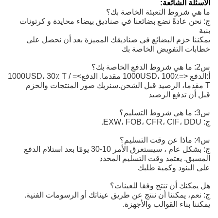
الأسئلة الشائعة:
ما هي شروط التعبئة الخاصة بك؟
ج: نحن عادةً نضع بضائعنا في صناديق بيضاء محايدة و كرتونات
بنية
يمكننا حزم البضائع في صناديقك المميزة بعد أن نحصل على
خطابات التفويض الخاصة بك
س2: ما هي شروط الدفع الخاصة بك؟
أ:
الدفع <=1000USD، 100٪ مقدما. الدفع>=1000USD، 30٪ T / 
T مقدما، الرصيد قبل الشحن.
سنريك صور المنتجات والحزم
قبل أن تدفع الرصيد
س3: ما هي شروط التسليم؟
ج: EXW، FOB، CFR، CIF، DDU.
س4: ماذا عن وقت التسليم؟
ج: بشكل عام ، سيستغرق الأمر 10-30 يومًا بعد استلام الدفع
المسبق. يعتمد وقت التسليم المحدد
على البنود وكمية طلبك
هل يمكنك أن تنتج وفقا للعينات؟
ج: نعم، يمكننا أن ننتج عن طريق عيناتك أو الرسومات الفنية.
يمكننا بناء القوالب والأجهزة.