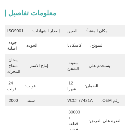
معلومات تفاصيل
مكان المنشأ:
الصين
إصدار الشهادات:
ISO9001
جودة 
النموذج:
كاسكاديا
الجودة:
اصلية
سخان 
سفينة 
يستخدم على:
إنتاج الاسم:
منفاخ 
الشحن
المحرك
24 
12 
الضمان:
فولت:
شهرا
فولت
رقم OEM:
VCCT77421A
سنة:
2000-
30000 
+ 
القدرة على العرض:
قطعة 
+ شهر