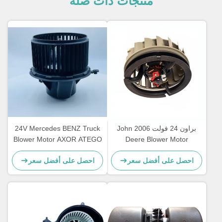
منتجات ذات صلة
براون 24 فولت 2006 John
24V Mercedes BENZ Truck
Blower Motor AXOR ATEGO
Deere Blower Motor
AL58527 62412082 ضمان
OEM A0038300108
احصل على أفضل سعر
احصل على أفضل سعر
عام واحد