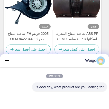
فيديو
فيديو
ABS PP شاحنة منفاخ المحرك
2005 فولفو FH شاحنة منفاخ
لسكانيا G P R سلسلة OEM
المحرك OEM 84223449
82349000 7482349000
1854876 2195206 1854877
احصل على أفضل سعر
احصل على أفضل سعر
DDSC003TT
Weigo
اتصل سريعًا
3:39 PM
Good day, what product are you looking for?
عنوان
منطقة Xi'ao الصناعية ، مدينة Ruian ، Zhejiang Pro ، الصين
325200