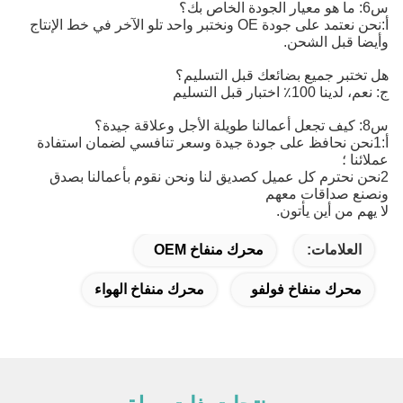
س6: ما هو معيار الجودة الخاص بك؟
أ:
نحن نعتمد على جودة OE ونختبر واحد تلو الآخر في خط الإنتاج 
وأيضا قبل الشحن.
هل تختبر جميع بضائعك قبل التسليم؟
ج: نعم، لدينا 100٪ اختبار قبل التسليم
س8: كيف تجعل أعمالنا طويلة الأجل وعلاقة جيدة؟
أ:1نحن نحافظ على جودة جيدة وسعر تنافسي لضمان استفادة
عملائنا ؛
2نحن نحترم كل عميل كصديق لنا ونحن نقوم بأعمالنا بصدق
ونصنع صداقات معهم
لا يهم من أين يأتون.
العلامات:
محرك منفاخ OEM
محرك منفاخ فولفو
محرك منفاخ الهواء