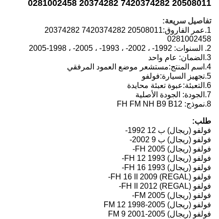
20508011 7420374282 20374282 0281002458
تفاصيل سريعة:
1.
عمر الفاروق:
20508011 7420374282 20374282
0281002458
2. السنوات: 1992- ، 2002- ، 1993- ، 2005- ، 1998-2005
3.
الضمان: عام واحد
4.
اسم المنتج:
مستشعر موضع العمود المرفقي
5.
تجهيز السيارة:
فولفو
6.
التعبئة:
عبوة تعبئة محايدة
7.
الجودة: الجودة الأصلية
8.
نموذج:
FH FM NH B9 B12
طلب:
فولفو (ريجال) ب 12 1992-
فولفو (ريجال) ب 9 2002-
فولفو (ريجال) FH 2005-
فولفو (ريجال) FH 12 1993-
فولفو (ريجال) FH 16 1993-
فولفو (REGAL) FH 16 II 2009-
فولفو (REGAL) FH II 2012-
فولفو (ريجال) FM 2005-
فولفو (ريجال) FM 12 1998-2005
فولفو (ريجال) FM 9 2001-2005