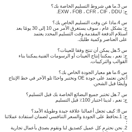
س 3.ما هي شروط التسليم الخاصة بك؟
ج: EXW ، FOB ، CFR ، CIF ، DDU.
س 4.ماذا عن وقت التسليم الخاص بك؟
ج: بشكل عام ، سوف يستغرق الأمر من 10 إلى 30 يومًا بعد
استلام الدفعة المقدمة.وقت التسليم المحدد يعتمد
على العناصر وكمية طلبك.
س 5.هل يمكن أن تنتج وفقا للعينات؟
ج: نعم ، يمكننا إنتاج العينات أو الرسومات الفنية.يمكننا بناء
القوالب والتركيبات.
س 6.ما هو معيار الجودة الخاص بك؟
أ:
نحن نعتمد على جودة OE ونختبر واحدًا تلو الآخر في خط الإنتاج 
وأيضًا قبل الشحن.
س 7.هل تختبر جميع البضائع الخاصة بك قبل التسليم؟
ج: نعم ، لدينا اختبار 100٪ قبل التسليم
س 8: كيف تجعل أعمالنا علاقة جيدة وطويلة الأمد؟
ج: 1.نحافظ على الجودة والسعر التنافسي لضمان استفادة عملائنا
؛
2. نحن نحترم كل عميل كصديق لنا ونقوم بصدق بأعمال تجارية