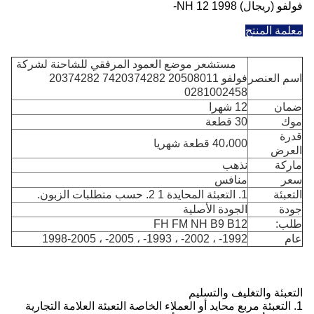
فولفو (ريجال) NH 12 1998-
معلمة المنتج
مستشعر موضع العمود المرفقي للشاحنة لشركة
اسم العنصر
فولفو 20508011 7420374282 20374282
0281002458
ضمان
12 شهرا
موك
30 قطعة
قدرة
40،000 قطعة شهريا
العرض
ماركة
نذهب
سعر
منافس
التعبئة
1. التعبئة المحايدة 1 2. حسب متطلبات الزبون.
جودة
الجودة الأصلية
طلب:
FH FM NH B9 B12
عام
1992- ، 2002- ، 1993- ، 2005- ، 1998-2005
التعبئة والتغليف والتسليم
1. التعبئة مربع محايد أو العملاء الخاصة التعبئة العلامة التجارية