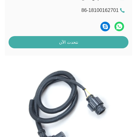
86-18100162701
نتحدث الآن