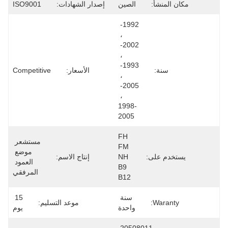
مكان المنشأ:
الصين
إصدار الشهادات:
ISO9001
1992- 
، 
2002- 
، 
1993- 
سنة:
الأسعار:
Competitive
، 
2005- 
، 
1998-
2005
FH 
مستشعر 
FM 
موضع 
يستخدم على:
NH 
إنتاج الاسم:
العمود 
B9 
المرفقي
B12
سنة 
15 
Waranty:
موعد التسليم:
واحدة
يوم