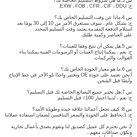
س 3.ما هي شروط التسليم الخاصة بك؟
ج: EXW ، FOB ، CFR ، CIF ، DDU.
س 4.ماذا عن وقت التسليم الخاص بك؟
ج: بشكل عام ، سوف يستغرق الأمر من 10 إلى 30 يومًا بعد
استلام الدفعة المقدمة.يعتمد وقت التسليم المحدد
على العناصر وكمية طلبك.
س 5.هل يمكن أن تنتج وفقا للعينات؟
ج: نعم ، يمكننا إنتاج العينات أو الرسومات الفنية.يمكننا بناء
القوالب والتركيبات.
س 6.ما هو معيار الجودة الخاص بك؟
أ:
نحن نعتمد على جودة OE ونختبر واحدًا تلو الآخر في خط الإنتاج 
وأيضًا قبل الشحن.
س 7.هل تختبر جميع البضائع الخاصة بك قبل التسليم؟
ج: نعم ، لدينا اختبار 100٪ قبل التسليم
س 8: كيف تجعل أعمالنا علاقة جيدة وطويلة الأمد؟
ج: 1.نحافظ على الجودة والسعر التنافسي لضمان استفادة عملائنا
؛
2. نحن نحترم كل عميل كصديق لنا ونقوم بصدق بأعمال تجارية
ونكوّن صداقات معهم ،