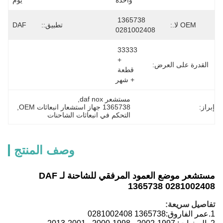
واحدة
يوم
1365738 
OEM لا.:
تطبيق::
DAF
0281002408
33333 
+ 
القدرة على العرض:
قطعة 
+ شهر
مستشعر daf nox
, 
إبراز:
1365738 جهاز استشعار انبعاثات OEM
, 
التحكم في انبعاثات الشاحنات
وصف المنتج
مستشعر موضع العمود المرفقي للشاحنة لـ DAF
1365738 0281002408
تفاصيل سريعة:
1.
عمر الفاروق:
1365738 0281002408