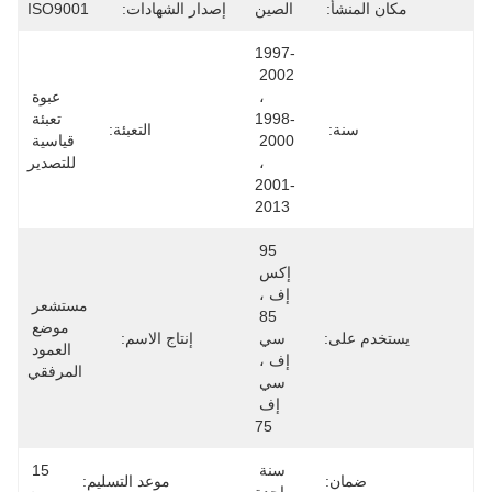
مكان المنشأ:
الصين
إصدار الشهادات:
ISO9001
1997-
2002 
، 
عبوة 
1998-
تعبئة 
سنة:
التعبئة:
2000 
قياسية 
، 
للتصدير
2001-
2013
95 
إكس 
إف ، 
مستشعر 
85 
موضع 
يستخدم على:
سي 
إنتاج الاسم:
العمود 
إف ، 
المرفقي
سي 
إف 
75
سنة 
15 
ضمان:
موعد التسليم: