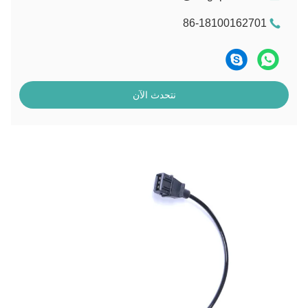
86-18100162701
نتحدث الآن