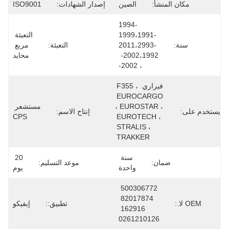
مكان المنشأ:
الصين
إصدار الشهادات:
ISO9001
1994-
1999،1991-
التعبئة 
سنة:
2011،2993-
التعبئة:
مربع 
2002،1992- 
محايد
، 2002-
فيراري F355 ، 
EUROCARGO 
، EUROSTAR ، 
مستشعر 
يستخدم على:
إنتاج الاسم:
CPS
EUROTECH ، 
STRALIS ، 
TRAKKER
سنة 
20 
ضمان:
موعد التسليم:
واحدة
يوم
500306772 
82017874 
OEM لا.:
تطبيق::
إيفيكو
162916 
0261210126