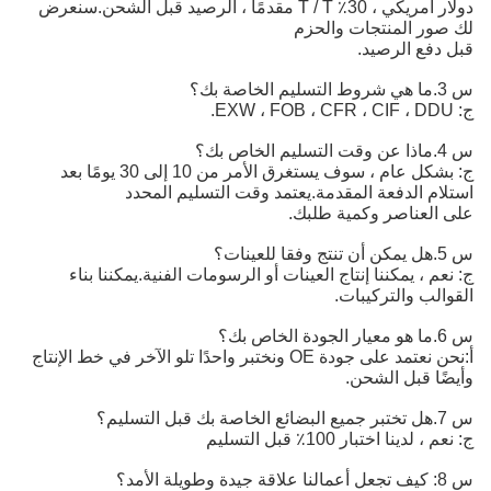
دولار أمريكي ، 30٪ T / T مقدمًا ، الرصيد قبل الشحن.
سنعرض
لك صور المنتجات والحزم
قبل دفع الرصيد.
س 3.ما هي شروط التسليم الخاصة بك؟
ج: EXW ، FOB ، CFR ، CIF ، DDU.
س 4.ماذا عن وقت التسليم الخاص بك؟
ج: بشكل عام ، سوف يستغرق الأمر من 10 إلى 30 يومًا بعد
استلام الدفعة المقدمة.يعتمد وقت التسليم المحدد
على العناصر وكمية طلبك.
س 5.هل يمكن أن تنتج وفقا للعينات؟
ج: نعم ، يمكننا إنتاج العينات أو الرسومات الفنية.يمكننا بناء
القوالب والتركيبات.
س 6.ما هو معيار الجودة الخاص بك؟
أ:
نحن نعتمد على جودة OE ونختبر واحدًا تلو الآخر في خط الإنتاج 
وأيضًا قبل الشحن.
س 7.هل تختبر جميع البضائع الخاصة بك قبل التسليم؟
ج: نعم ، لدينا اختبار 100٪ قبل التسليم
س 8: كيف تجعل أعمالنا علاقة جيدة وطويلة الأمد؟