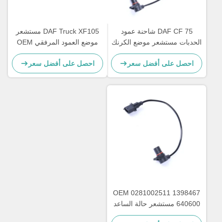
DAF CF 75 شاحنة عمود
DAF Truck XF105 مستشعر
الحدبات مستشعر موضع الكرنك
موضع العمود المرفقي OEM
0281002676 1607436
OEM 1365738 0281002408
احصل على أفضل سعر
احصل على أفضل سعر
OEM 0281002511 1398467
640600 مستشعر حالة الساعد
زاوية العمود المرفقي لـ CF85