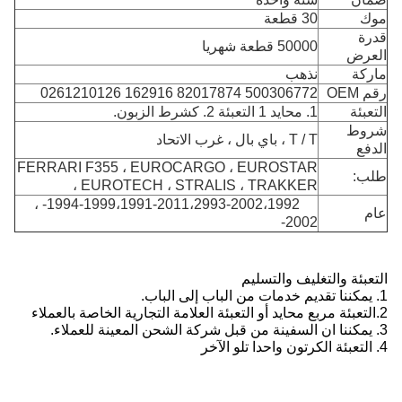
موك
30 قطعة
قدرة
50000 قطعة شهريا
العرض
ماركة
نذهب
رقم OEM
500306772 82017874 162916 0261210126
التعبئة
1. محايد 1 التعبئة 2. كشرط الزبون.
شروط
T / T ، باي بال ، غرب الاتحاد
الدفع
FERRARI F355 ، EUROCARGO ، EUROSTAR
طلب:
، EUROTECH ، STRALIS ، TRAKKER
1994-1999،1991-2011،2993-2002،1992- ،
عام
2002-
التعبئة والتغليف والتسليم
1. يمكننا تقديم خدمات من الباب إلى الباب.
2.
التعبئة مربع محايد أو التعبئة العلامة التجارية الخاصة بالعملاء
3. يمكننا ان السفينة من قبل شركة الشحن المعينة للعملاء.
4. التعبئة الكرتون واحدا تلو الآخر