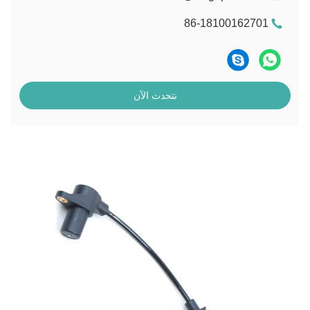
86-18100162701
نتحدث الآن