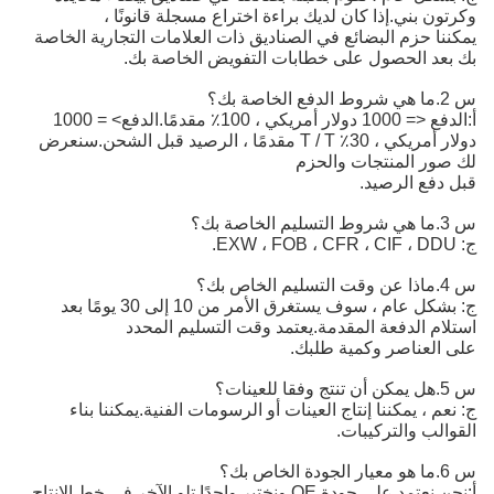
ن بني.إذا كان لديك براءة اختراع مسجلة قانونًا ،
ا حزم البضائع في الصناديق ذات العلامات التجارية الخاصة
د الحصول على خطابات التفويض الخاصة بك.
الدفع <= 1000 دولار أمريكي ، 100٪ مقدمًا.الدفع> = 1000 
3٪ T / T مقدمًا ، الرصيد قبل الشحن.
سنعرض
ر المنتجات والحزم
فع الرصيد.
ج: بشكل عام ، سوف يستغرق الأمر من 10 إلى 30 يومًا بعد
م الدفعة المقدمة.يعتمد وقت التسليم المحدد
لعناصر وكمية طلبك.
م ، يمكننا إنتاج العينات أو الرسومات الفنية.يمكننا بناء
لب والتركيبات.
نحن نعتمد على جودة OE ونختبر واحدًا تلو الآخر في خط الإنتاج 