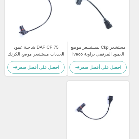
مستشعر Ckp لمستشعر موضع
DAF CF 75 شاحنة عمود
العمود المرفقي بزاوية Iveco
الحدبات مستشعر موضع الكرنك
OEM 1365738 0281002408
500306772 82017874
احصل على أفضل سعر
احصل على أفضل سعر
162916