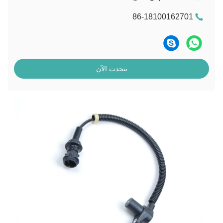
86-18100162701
نتحدث الآن