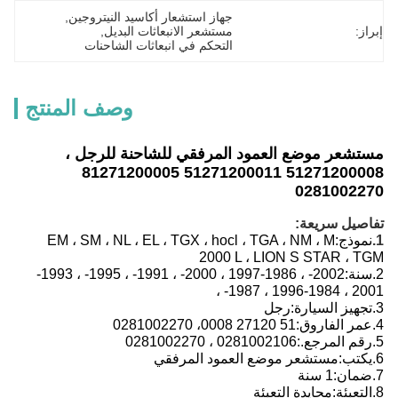
جهاز استشعار أكاسيد النيتروجين
, 
مستشعر الانبعاثات البديل
, 
التحكم في انبعاثات الشاحنات
وصف المنتج
عر موضع العمود المرفقي للشاحنة للرجل ،
51271200008 51271200011 81271200005
0281002
يل سريعة:
ذج:
EM ، SM ، NL ، EL ، TGX ، hocl ، TGA ، NM ، M
2000 L ، LION S STAR ،
:
2002- ، 1986-1997 ، 2000- ، 1991- ، 1995- ، 1993-
2001
يز السيارة:
رجل
 الفاروق:
51 27120 0008، 0281002270
 المرجع.:
0281002106 ، 0281002270
ب:
مستشعر موضع العمود المرفقي
ان:
1 سنة
بئة:
محايدة التعبئة