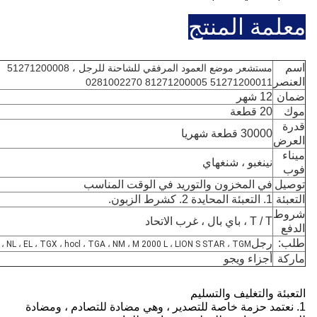
مة المنتج
مستشعر موضع العمود المرفقي للشاحنة للرجل ، 51271200008
صر
51271200011 81271200005 0281002270
ن
12 شهر
20 قطعة
30000 قطعة شهريا
ض
نينغبو ، شنغهاي
ل
في المخزون والتوريد في الوقت المناسب
ئة
1. التعبئة المحايدة 2. كشرط الزبون.
ط
T / T ، باي بال ، غرب الاتحاد
رجل
EM ، SM ، NL ، EL ، TGX ، hocl ، TGA ، NM ، M 2000 L ، LION S STAR ، TGM
ة
أجزاء ويجو
ئة والتغليف والتسليم
نعتمد حزمة خاصة للتصدير ، وهي مضادة للتصادم ، ومضادة