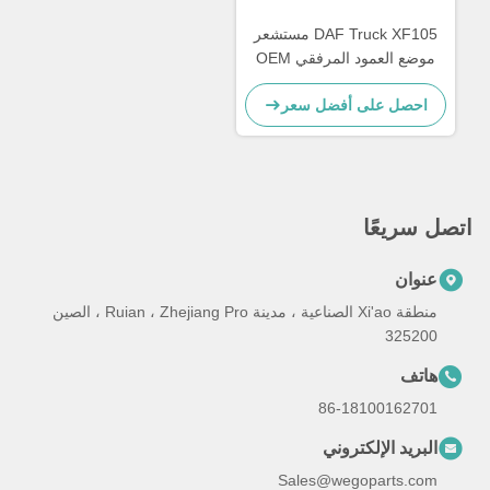
DAF Truck XF105 مستشعر
موضع العمود المرفقي OEM
0281002676 1607436
احصل على أفضل سعر
 سريعًا
عنوان
منطقة Xi'ao الصناعية ، مدينة Ruian ، Zhejiang Pro ، الصين
325200
هاتف
86-18100162701
البريد الإلكتروني
Sales@wegoparts.com