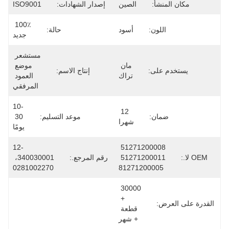
مكان المنشأ:
الصين
إصدار الشهادات:
ISO9001
100٪ 
اللون:
أسود
حالة:
جديد
مستشعر 
مان 
موضع 
يستخدم على:
إنتاج الاسم:
تراك
العمود 
المرفقي
10-
12 
ضمان:
موعد التسليم:
30 
شهرا
يومًا
12-
51271200008 
OE لا.:
51271200011 
رقم المرجع.:
340030001، 
0281002270
81271200005
30000 
+ 
درة على العرض:
قطعة 
+ شهر