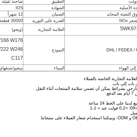
التطبيق
شاحنة ثقيلة
ة الأصلية
الشهادة
IOS
 التعبئة المحايد
الضمان
12 شهراً
ر NOx
القدرة على التوريد
30000 قطعة/شهر
5WK97
العلامة التجارية
(ويجو)
166 W176
222 W246
DHL / FEDEX /
النموذج
C117
الميناء
نينغبو/شنغهاي
علامة التجارية الخاصة بالعملاء
 باب إلى باب.
خارجي بشرائط يمكن أن تضمن سلامة المنتجات أثناء النقل.
فع.
ينا على الخط 24 ساعة.
يل.