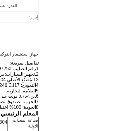
القدرة عل
إبراز:
جهاز استشعار النوكس لشركة مر
تفاصيل سريعة:
1رقم الصليب:
7250
2.
تجهيز السيارات:
مرس
3.
المُصنّع الأصلي:
304
4النموذج:
246 C117
5العلامة التجارية:
6.
بن:>0,75 فولت عند =09؛ <0,2 فولت عند = 1،1
7الحزمة: صندوق تصدير محايد
8الجودة: 100% اختبار
المعلم الرئيسي:
صناعة المعدات
304
الأولية