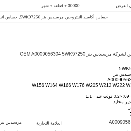
ى العرض:
30000 + قطعة + شهر
حساس أكاسيد النيتروجين مرسيدس بنز 5WK97250
, 
حساس انبعاثات 56304
سيدس بنز OEM A0009056304 5WK97250
5WK9
يدس بنز
A0009056
W156 W164 W166 W176 W205 W212 W222 W
A0009056
مرسيدس بنز
العلامة التجارية