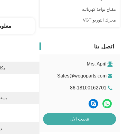
مفتاح نوافذ كهربائية
محرك التوربو VGT
معلوم
اتصل بنا
Mrs. April
مكان
Sales@wegoparts.com
86-18100162701
يستخ
نتحدث الآن
رقم