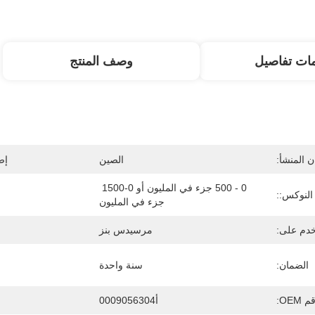
ات تفاصيل
وصف المنتج
 المنشأ:
الصين
إص
0 - 500 جزء في المليون أو 0-1500 
النوكس::
جزء في المليون
دم على:
مرسيدس بنز
الضمان:
سنة واحدة
 OEM:
أ0009056304