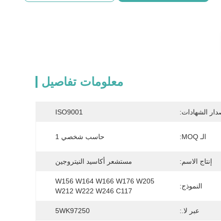
معلومات تفاصيل
دار الشهادات:
ISO9001
الـ MOQ:
حاسب شخصي 1
إنتاج الاسم:
مستشعر أكاسيد النيتروجين
W156 W164 W166 W176 W205 
النموذج:
W212 W222 W246 C117
عبر لا.:
5WK97250