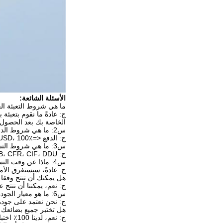
الأسئلة الشائعة:
ما هي شروط التعبئة ال
ج: عادةً ما نقوم بتعبئة 
الخاصة بك بعد الحصول
س2: ما هي شروط الدفع الخاصة بك؟
ج: الدفع <=1000USD، 100٪ مقدما. الدفع>=1000USD، 30٪ T / T مقدما، التوازن قبل الشحن. سوف نريك صور المنتجات والحزم قبل أن تدفع التوازن.
س3: ما هي شروط التسليم؟
ج: EXW، FOB، CFR، CIF، DDU.
س4: ماذا عن وقت التسليم؟
ج: عادةً، سيستغرق الأمر 10-30 يومًا بعد تلقي الدفع المسبق. يعتمد وقت التسليم المحدد على العناصر وك
هل يمكنك أن تنتج وفقا 
ج: نعم، يمكننا أن ننتج 
س6: ما هو معيار الجودة الخاص بك؟
ج: نحن نعتمد على جودة OE ونختبر واحدًا تلو الآخر في خط الإنتاج وكذلك قبل ا
هل تختبر جميع بضائعك 
ج: نعم، لدينا 100٪ اختبار قبل التسليم