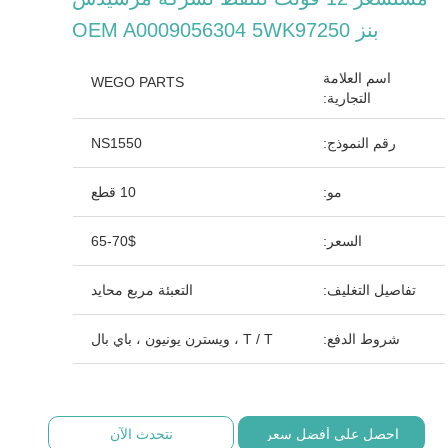
بنز OEM A0009056304 5WK97250
اسم العلامة
WEGO PARTS
التجارية:
رقم النموذج:
NS1550
مو:
10 قطع
السعر:
65-70$
تفاصيل التغليف:
التعبئة مربع محايد
شروط الدفع:
T / T ، ويسترن يونيون ، باي بال
احصل على أفضل سعر
نتحدث الآن