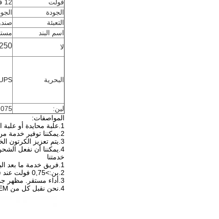
فولت
12 فولت
الجودة
الجود
التعبئة
صندوق
اسم البند
مستشع
250
لا
البحرية
 UPS
لين:
075 إلى الهواء
المواصفات:
1.
علبة محايدة أو علبة ال
2.
يمكننا توفير خدمة من
3.
يتم تعزيز الكرتون ال
4.
يمكننا أن نفعل الشحن 7 أيام بعد الد
خدمتنا
1.
فريق خدمة ما بعد البيع لد
2.
بن:>0,75 فولت عند =09؛ <0,2 فولت عند = 1،1
3.
أداء مستقر. مظهر جم
4.
نحن نقبل كل من OEM و ODM، ويمكننا استخدام شعار العملاء على منتجاتنا.