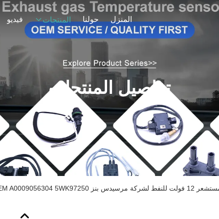
المنزل
حولنا
فيديو
المنتجات
تفاصيل المنتجات
 12 فولت للنفط لشركة مرسيدس بنز OEM A0009056304 5WK97250