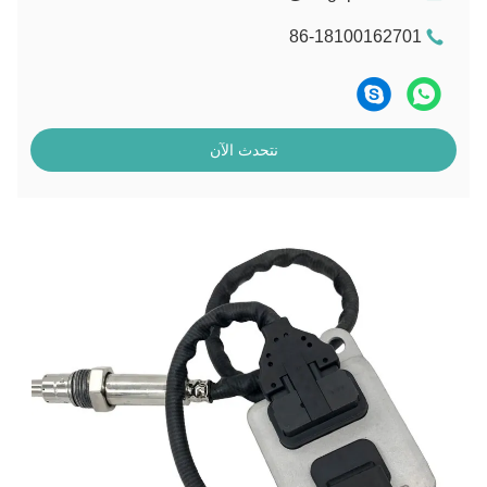
86-18100162701
نتحدث الآن