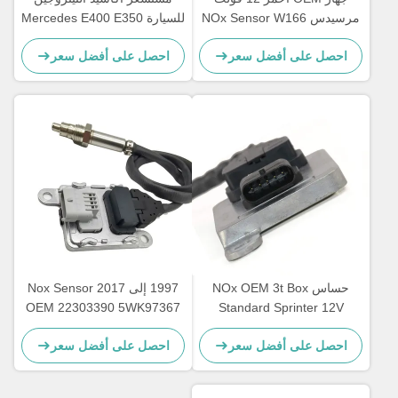
مرسيدس NOx Sensor W166
للسيارة Mercedes E400 E350
12V 5WK96681C
W172 W205 W221 W212
احصل على أفضل سعر
احصل على أفضل سعر
A0009053403
C300
حساس NOx OEM 3t Box
1997 إلى 2017 Nox Sensor
OEM 22303390 5WK97367
Standard Sprinter 12V
A0009050008 5WK96681D
لسيارة VOL XC40 SUV
احصل على أفضل سعر
احصل على أفضل سعر