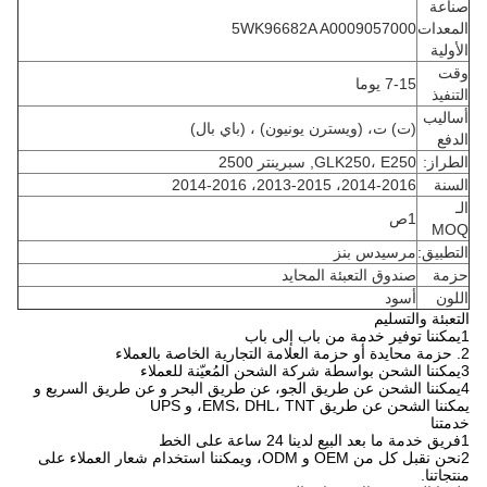
صناعة
المعدات
5WK96682A A0009057000
الأولية
وقت
7-15 يوما
التنفيذ
أساليب
(ت) ت، (ويسترن يونيون) ، (باي بال)
الدفع
الطراز:
GLK250، E250, سبرينتر 2500
السنة
2014-2016، 2013-2015، 2014-2016
الـ
1ص
MOQ
التطبيق:
مرسيدس بنز
حزمة
صندوق التعبئة المحايد
اللون
أسود
التعبئة والتسليم
1يمكننا توفير خدمة من باب إلى باب
2. حزمة محايدة أو حزمة العلامة التجارية الخاصة بالعملاء
3يمكننا الشحن بواسطة شركة الشحن المُعيّنة للعملاء
4يمكننا الشحن عن طريق الجو، عن طريق البحر و عن طريق السريع و
يمكننا الشحن عن طريق EMS، DHL، TNT، و UPS
خدمتنا
1فريق خدمة ما بعد البيع لدينا 24 ساعة على الخط
2نحن نقبل كل من OEM و ODM، ويمكننا استخدام شعار العملاء على
منتجاتنا.