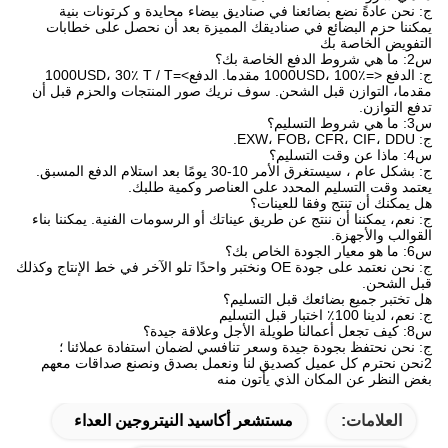
ج: نحن عادةً نضع بضائعنا في صناديق بيضاء محايدة و كرتونات بنية
يمكننا حزم البضائع في صناديقك المميزة بعد أن نحصل على خطابات
التفويض الخاصة بك
س2: ما هي شروط الدفع الخاصة بك؟
ج: الدفع <=1000USD، 100٪ مقدما. الدفع>=1000USD، 30٪ T / T
مقدما، التوازن قبل الشحن. سوف نريك صور المنتجات والحزم قبل أن
تدفع التوازن.
س3: ما هي شروط التسليم؟
ج: EXW، FOB، CFR، CIF، DDU.
س4: ماذا عن وقت التسليم؟
ج: بشكل عام ، سيستغرق الأمر 10-30 يومًا بعد استلام الدفع المسبق.
يعتمد وقت التسليم المحدد على العناصر وكمية طلبك.
هل يمكنك أن تنتج وفقا للعينات؟
ج: نعم، يمكننا أن ننتج عن طريق عيناتك أو الرسومات الفنية. يمكننا بناء
القوالب والأجهزة.
س6: ما هو معيار الجودة الخاص بك؟
ج: نحن نعتمد على جودة OE ونختبر واحدًا تلو الآخر في خط الإنتاج وكذلك
قبل الشحن.
هل تختبر جميع بضائعك قبل التسليم؟
ج: نعم، لدينا 100٪ اختبار قبل التسليم
س8: كيف تجعل أعمالنا طويلة الأجل وعلاقة جيدة؟
ج: نحن نحتفظ بجودة جيدة وسعر تنافسي لضمان استفادة عملائنا ؛
2نحن نحترم كل عميل كصديق لنا ونعمل بصدق ونصنع صداقات معهم
بغض النظر عن المكان الذي يأتون منه
العلامات:
مستشعر أكاسيد النيتروجين العداء