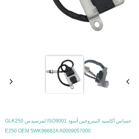
حساس أكاسيد النيتروجين أسود ISO9001 لمرسيدس GLK250
E250 OEM 5WK96682A A0009057000