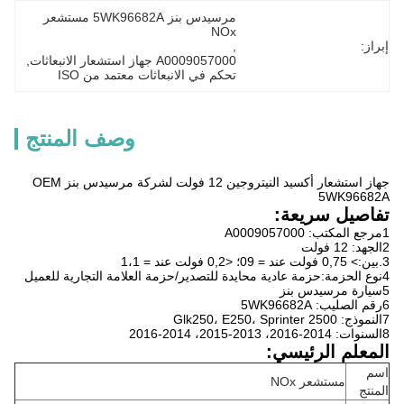
مرسيدس بنز 5WK96682A مستشعر 
NOx
إبراز:
, 
A0009057000 جهاز استشعار الانبعاثات
, 
تحكم في الانبعاثات معتمد من ISO
وصف المنتج
جهاز استشعار أكسيد النيتروجين 12 فولت لشركة مرسيدس بنز OEM
5WK96682A
تفاصيل سريعة:
1مرجع المكتب: A0009057000
2الجهد: 12 فولت
3.بين:> 0,75 فولت عند = 09؛ <0,2 فولت عند = 1،1
4نوع الحزمة:حزمة عادية محايدة للتصدير/حزمة العلامة التجارية للعميل
5سيارة مرسيدس بنز
6رقم الصليب: 5WK96682A
7النموذج: Glk250، E250، Sprinter 2500
8السنوات: 2014-2016، 2013-2015، 2014-2016
المعلم الرئيسي:
اسم
مستشعر NOx
المنتج