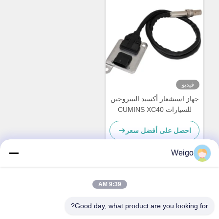
فيديو
جهاز استشعار أكسيد النيتروجين
للسيارات CUMINS XC40
5WK96672A 5WK96672
احصل على أفضل سعر
2871974 2894943
Weigo
اتصل سريعًا
9:39 AM
Good day, what product are you looking for?
عنوان