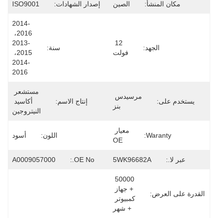
مكان المنشأ:
الصين
إصدار الشهادات:
ISO9001
2014-
2016، 
2013-
12 
الجهد:
سنة:
فولت
2015، 
2014-
2016
مستشعر 
مرسيدس 
يستخدم على:
إنتاج الاسم:
أكاسيد 
بنز
النيتروجين
معيار 
Waranty:
اللون:
أسود
OE
عبر لا.:
5WK96682A
OE No.:
A0009057000
50000 
+ جهاز 
القدرة على العرض:
كمبيوتر 
+ شهر