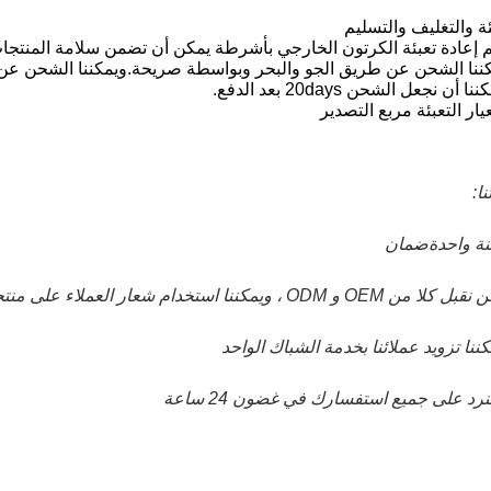
ئة والتغليف والتسليم
ننا الشحن عن طريق الجو والبحر وبواسطة صريحة.ويمكننا الشحن عن طريق EMS و DHL و T
ا:
ضمان