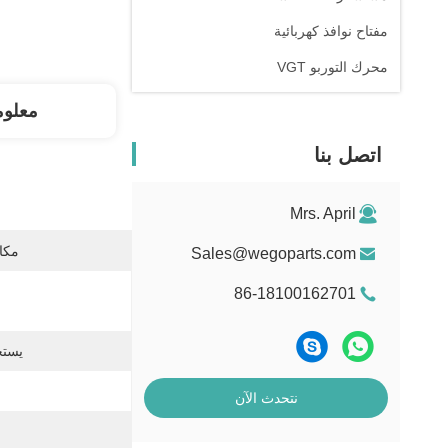
مفتاح نوافذ كهربائية
محرك التوربو VGT
معلوم
اتصل بنا
Mrs. April
مكان
Sales@wegoparts.com
86-18100162701
يستخ
نتحدث الآن