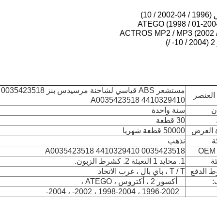
 10)
مستشعر ABS قياسي لشاحنة مرسيدس بنز 0035423518
العنصر
4410329410 A0035423518
ن
سنة واحدة
30 قطعة
 العرض
50000 قطعة شهريا
ة
نذهب
0035423518 4410329410 A0035423518
ئة
1. محايد 1 التعبئة 2. كشرط الزبون.
 الدفع
T / T ، باي بال ، غرب الاتحاد
:
أكسور 2 ،
أكتروس ، ATEGO ،
2004 ، 2002- ، 2004-
1996-2002 ، 1998-