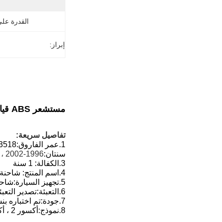
القدرة عل
إبراز:
مستشعر ABS قياسي لشاحنة مرسيدس بنز 0035423518 4410329410 A0035423518
تفاصيل سريعة:
1.
عمر الفاروق:
0 A0035423518
سنتان:
1996-2002 ، 1998-2004 ، 2002- ، 2004-
3.
الكفالة: 1 سنة
4.
اسم المنتج: شاحنة
5.
تجهيز السيارة:
شاحن
6.
التعبئة:
تصدير التعبئ
7.
جودة:
تم اختباره بنسبة
8.
نموذج:
أكسور 2 ،
أكت