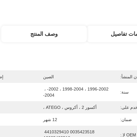
ات تفاصيل
وصف المنتج
 المنشأ:
الصين
إص
1996-2002 ، 1998-2004 ، 2002- ، 
سنة:
2004-
دم على:
أكسور 2 ، أكروس ، ATEGO ،
ضمان:
12 شهر
0035423518 4410329410 
OEM لا.: