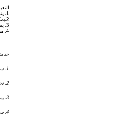
التعب
1. يتم إعادة تعبئة الكرتون الخارجي بأشرطة يمكن أن تضمن سلامة المنتجات أثناء النقل.
2.
يمك
3. يمكننا أن نجعل الشحن 20days بعد الدفع.
4. معيار التعبئة مربع التصدير
خدمتن
1. سنة واحدة
2. نحن نقبل كلا من OEM و ODM ، ويمكننا استخدام شعار العملاء على منتجاتنا.
3. يمكننا تزويد عملائنا بخدمة الشباك الواحد
4. سنرد على جميع استفسارك في غضون 24 ساعة