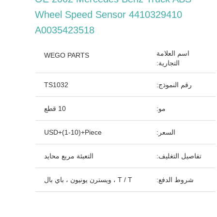
Wheel Speed ​​Sensor 4410329410
A0035423518
اسم العلامة
WEGO PARTS
التجارية:
رقم النموذج:
TS1032
مو:
10 قطع
السعر:
USD+(1-10)+Piece
تفاصيل التغليف:
التعبئة مربع محايد
شروط الدفع:
T / T ، ويسترن يونيون ، باي بال