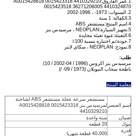
1.
عمر الفاروق:
A0015428818 0015423318 4410329210
0015423518 36271206005 4410324870
2. السنوات: 1973- ، 1996-2002
3.
الكفالة: 1 سنة
4.
اسم المنتج:
مستشعر ABS
5.
تجهيز السيارة:
NEOPLAN ، مرسيدس بنز
6.
التعبئة:
عبوة تعبئة محايدة
7.
جودة:
تم اختباره بنسبة 100٪
8.
نموذج:
NEOPLAN ، سكاي لاينر
طلب:
مرسيدس بنز اكروس (1996 / 04-2002 / 10)
ناطحة سحاب النيوبلان (1973 / 09- /)
معلمة المنتج
مستشعر سرعة عجلة مستشعر ABS لشاحنة
اسم العنصر
لمرسيدس بنز A0015428818 0015423318
4410329210
ضمان
سنة واحدة
موك
20 قطعة
قدرة
40،000 قطعة شهريا