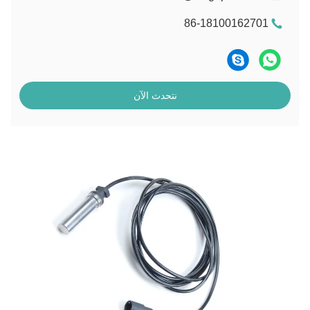
86-18100162701
نتحدث الآن