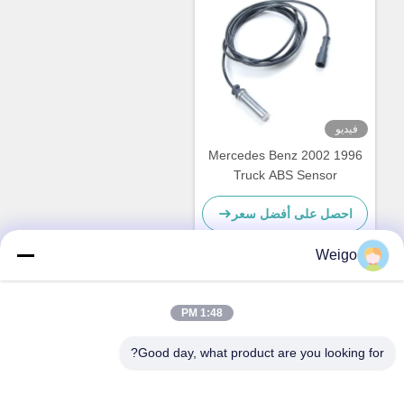
فيديو
1996 2002 Mercedes Benz
Truck ABS Sensor
0025423818 1518009
احصل على أفضل سعر
4410324300
Weigo
اتصل سريعًا
1:48 PM
Good day, what product are you looking for?
عنوان
منطقة Xi'ao الصناعية ، مدينة Ruian ، Zhejiang Pro ، الصين
325200