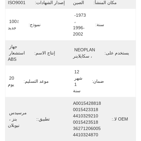
مكان المنشأ:
الصين
إصدار الشهادات:
ISO9001
1973- 
100٪ 
، 
سنة:
نموذج:
1996-
جديد
2002
جهاز 
NEOPLAN 
يستخدم على:
إنتاج الاسم:
استشعار 
، سكايلاينر
ABS
12 
شهر 
20 
ضمان:
موعد التسليم:
1 
يوم
سنة
A0015428818 
0015423318 
مرسيدس 
4410329210 
OEM لا.:
تطبيق::
بنز ، 
0015423518 
نيوبلان
36271206005 
4410324870