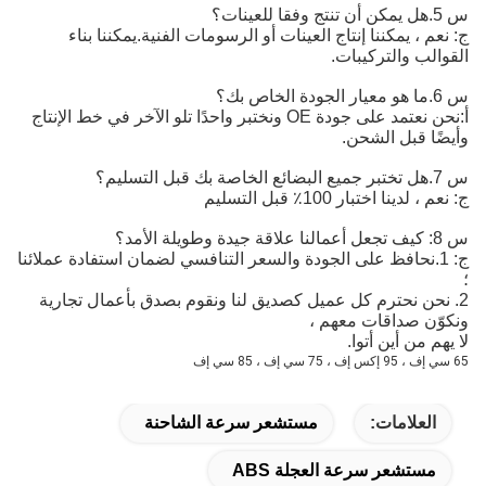
س 5.هل يمكن أن تنتج وفقا للعينات؟
ج: نعم ، يمكننا إنتاج العينات أو الرسومات الفنية.يمكننا بناء
القوالب والتركيبات.
س 6.ما هو معيار الجودة الخاص بك؟
أ:
نحن نعتمد على جودة OE ونختبر واحدًا تلو الآخر في خط الإنتاج 
وأيضًا قبل الشحن.
س 7.هل تختبر جميع البضائع الخاصة بك قبل التسليم؟
ج: نعم ، لدينا اختبار 100٪ قبل التسليم
س 8: كيف تجعل أعمالنا علاقة جيدة وطويلة الأمد؟
ج: 1.نحافظ على الجودة والسعر التنافسي لضمان استفادة عملائنا
؛
2. نحن نحترم كل عميل كصديق لنا ونقوم بصدق بأعمال تجارية
ونكوّن صداقات معهم ،
لا يهم من أين أتوا.
65 سي إف ، 95 إكس إف ، 75 سي إف ، 85 سي إف
العلامات:
مستشعر سرعة الشاحنة
مستشعر سرعة العجلة ABS