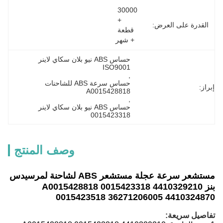
30000 
+ 
القدرة على العرض:
قطعة 
+ شهر
حساس ABS نيو بلان سكاي لاينر 
ISO9001
, 
حساس سرعة ABS للشاحنات 
إبراز:
A0015428818
, 
حساس ABS نيو بلان سكاي لاينر 
0015423318
وصف المنتج
مستشعر سرعة عجلة مستشعر ABS لشاحنة لمرسيدس
بنز A0015428818 0015423318 4410329210
0015423518 36271206005 4410324870
تفاصيل سريعة: