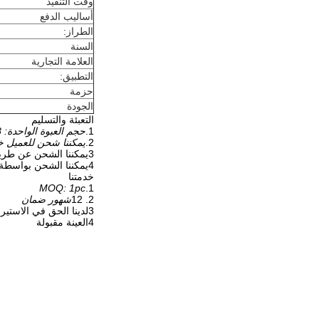
وقت التنفيذ
أساليب الدفع
الطراز:
السنة
العلامة التجارية
التطبيق:
حزمة
الجودة
التعبئة والتسليم
1.
حجم العبوة الواحدة: 18*15*6CM
2.
يمكننا شحن للعميل خلال 7 أيام بعد
3يمكننا الشحن عن طريق الجو، عن طريق البحر و عن طريق السريع و يمكننا الشحن عن طريق EMS و DHL و TNT و UPS
4يمكننا الشحن بواسطة شركة الشحن المُعيّنة للعملاء
خدمتنا
MOQ: 1pc
1.
2. 12
شهور ضمان
3لدينا الحق في الاستيراد والتصدير
4العينة مقبولة