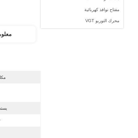
مفتاح نوافذ كهربائية
محرك التوربو VGT
معلوم
مكان
يستخ
: