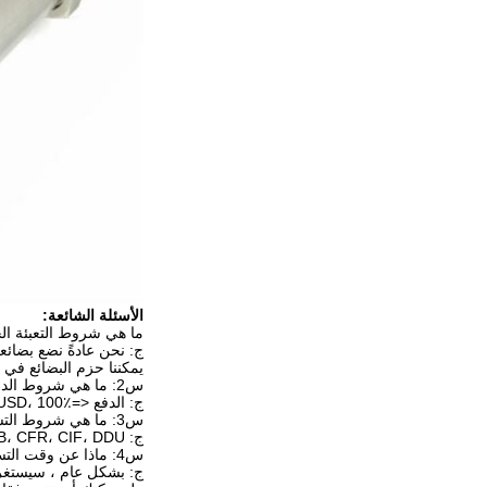
الأسئلة الشائعة:
ما هي شروط التعبئة ال
ج: نحن عادةً نضع بضائع
يمكننا حزم البضائع في
س2: ما هي شروط الدفع الخاصة بك؟
ج: الدفع <=1000USD، 100٪ مقدما. الدفع>=1000USD، 30٪ T / T مقدما، التوازن قبل الشحن. سوف نريك صور المنتجات والحزم قبل أن تدفع التوازن.
س3: ما هي شروط التسليم؟
ج: EXW، FOB، CFR، CIF، DDU.
س4: ماذا عن وقت التسليم؟
ج: بشكل عام ، سيستغرق الأمر 10-30 يومًا بعد استلام الدفع المسبق. يعتمد وقت التسليم