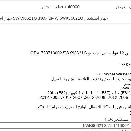
ى العرض:
40000 + قطعة + شهر
جهاز استشعار NOx BMW 5WK96621G
, 
5WK96621G جهاز استشعار انبعاثات OEM
OEM 758713
ح المتزايدة صرامة لـ NOx.
مستشعر NOx
758713002 5WK96621G