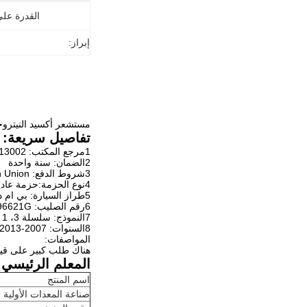
القدرة عل
إبراز:
مستشعر أكسيد النيتروجين 12 فولت لبي ام دبليو 002 5WK96621G
تفاصيل سريعة:
1مرجع المكتب: 758713002
2الضمان: سنة واحدة
3شروط الدفع: T/T Paypal Western Union
4نوع الحزمة:حزمة عادية محايدة للتصدير/حزمة العلامة التجارية للعميل
5طراز السيارة: بي ام دبليو
6رقم الصليب: 5WK96621G
7النموذج: سلسلة 3، 1 (E81) ، 1 (E87) ، 1 سلسلة، 1 كوبيه (E82) ، 120I
8السنوات: 2007-2013، 2006-2012، 2008-2012، 2007-2012، 2005-2012
المواصفات:
هناك طلب كبير على قياس دقيق لـ NOx للامتثال للوائ
المعلم الرئيسي:
اسم المنتج
صناعة المعدات الأولية