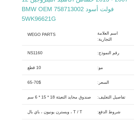
فولت أسود BMW OEM 758713002
5WK96621G
اسم العلامة
WEGO PARTS
التجارية:
رقم النموذج:
NS1160
مو:
10 قطع
السعر:
65-70$
تفاصيل التغليف:
صندوق محايد التعبئة 18 * 15 * 6 سم
شروط الدفع:
T / T ، ويسترن يونيون ، باي بال