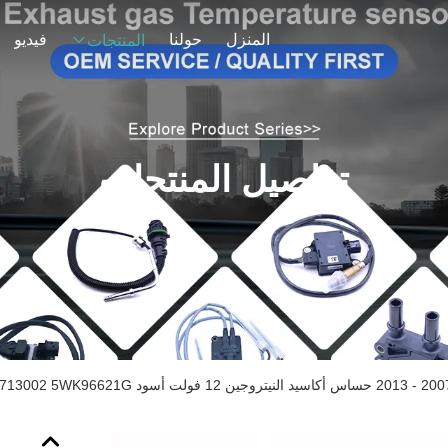
المنزل
حولنا
فيديو
المنتجات
تفاصيل المنتجات
حساس أكاسيد النيتروجين 12 فولت أسود BMW OEM 758713002 5WK96621G