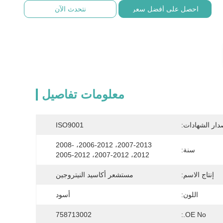
احصل على أفضل سعر
نتحدث الآن
معلومات تفاصيل
دار الشهادات:
ISO9001
2007-2013، 2006-2012، 2008-
سنة:
2012، 2007-2012، 2005-2012
إنتاج الاسم:
مستشعر أكاسيد النيتروجين
اللون:
أسود
758713002
OE No.: