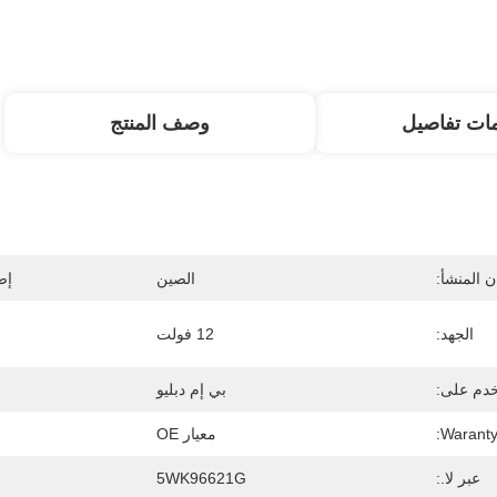
ات تفاصيل
وصف المنتج
 المنشأ:
الصين
إص
الجهد:
12 فولت
دم على:
بي إم دبليو
Waranty
معيار OE
عبر لا.:
5WK96621G