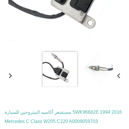
5WK96682E 1994 2016 مستشعر أكاسيد النيتروجين للسيارة
Mercedes C Class W205 C220 A0009059703