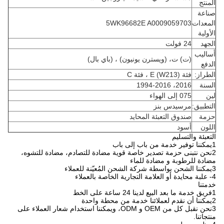
المنتج
صناعة
المعدات
5WK96682E A0009059703
الأولية
الجهد
24 فولت
أساليب
(ت) ت، (ويسترن يونيون) ، (باي بال)
الدفع
الطراز:
فئة E (W213) ، فئة C
السنة
2016، 1994-2016
لين
075 إلى الهواء
التطبيق:
مرسيدس بنز
حزمة
صندوق التعبئة المحايد
اللون
أسود
التعبئة والتسليم
1يمكننا توفير خدمة من باب إلى باب
2نحن نتبنى حزمة تصدير خاصة قوية مضادة للتصادم، مضادة للتشوه،
مضادة للرطوبة و مضادة للماء
3يمكننا الشحن بواسطة شركة الشحن المُعيّنة للعملاء
4- علبة محايدة أو العلامة التجارية الخاصة بالعملاء
خدمتنا
1فريق خدمة ما بعد البيع لدينا 24 ساعة على الخط
2يمكننا أن نقدم لعملائنا خدمة من محطة واحدة
3نحن نقبل كل من OEM و ODM، ويمكننا استخدام شعار العملاء على
منتجاتنا.