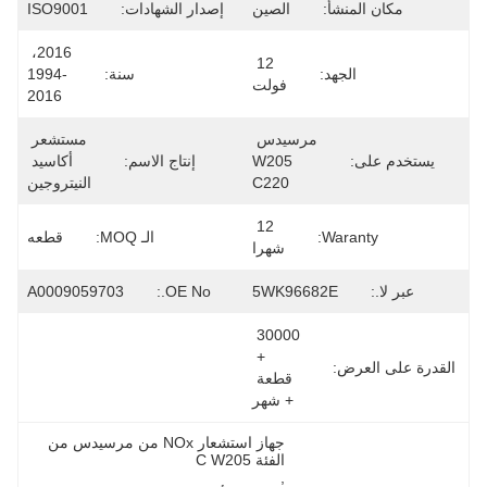
مكان المنشأ:
الصين
إصدار الشهادات:
ISO9001
2016، 
12 
الجهد:
سنة:
1994-
فولت
2016
مرسيدس 
مستشعر 
يستخدم على:
W205 
إنتاج الاسم:
أكاسيد 
C220
النيتروجين
12 
Waranty:
الـ MOQ:
قطعه
شهرا
عبر لا.:
5WK96682E
OE No.:
A0009059703
30000 
+ 
القدرة على العرض:
قطعة 
+ شهر
جهاز استشعار NOx من مرسيدس من 
الفئة C W205
, 