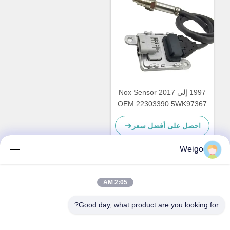
1997 إلى 2017 Nox Sensor
OEM 22303390 5WK97367
لسيارة VOL XC40 SUV
احصل على أفضل سعر
Weigo
اتصل سريعًا
2:05 AM
Good day, what product are you looking for?
عنوان
منطقة Xi'ao الصناعية ، مدينة Ruian ، Zhejiang Pro ، الصين