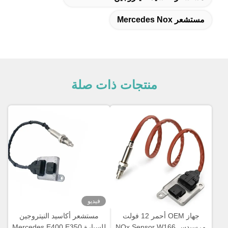
مستشعر Mercedes Nox
منتجات ذات صلة
فيديو
جهاز OEM أحمر 12 فولت
مستشعر أكاسيد النيتروجين
مرسيدس NOx Sensor W166
للسيارة Mercedes E400 E350