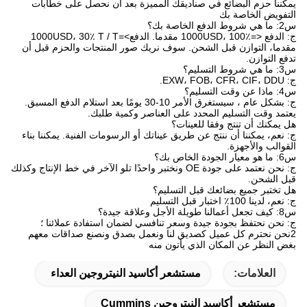
يمكننا حزم البضائع في صناديقك المميزة بعد أن نحصل على خطابات
التفويض الخاصة بك
س2: ما هي شروط الدفع الخاصة بك؟
ج: الدفع <=1000USD، 100٪ مقدما. الدفع>=1000USD، 30٪ T / T
مقدما، التوازن قبل الشحن. سوف نريك صور المنتجات والحزم قبل أن
تدفع التوازن.
س3: ما هي شروط التسليم؟
ج: EXW، FOB، CFR، CIF، DDU.
س4: ماذا عن وقت التسليم؟
ج: بشكل عام ، سيستغرق الأمر 10-30 يومًا بعد استلام الدفع المسبق.
يعتمد وقت التسليم المحدد على العناصر وكمية طلبك.
هل يمكنك أن تنتج وفقا للعينات؟
ج: نعم، يمكننا أن ننتج عن طريق عيناتك أو الرسومات الفنية. يمكننا بناء
القوالب والأجهزة.
س6: ما هو معيار الجودة الخاص بك؟
ج: نحن نعتمد على جودة OE ونختبر واحدًا تلو الآخر في خط الإنتاج وكذلك
قبل الشحن.
هل تختبر جميع بضائعك قبل التسليم؟
ج: نعم، لدينا 100٪ اختبار قبل التسليم
س8: كيف تجعل أعمالنا طويلة الأجل وعلاقة جيدة؟
ج: نحن نحتفظ بجودة جيدة وسعر تنافسي لضمان استفادة عملائنا ؛
2نحن نحترم كل عميل كصديق لنا ونعمل بصدق ونصنع صداقات معهم
بغض النظر عن المكان الذي يأتون منه
العلامات:
مستشعر أكاسيد النيتروجين العداء
مستشعر أكاسيد النيتروجين Cummins