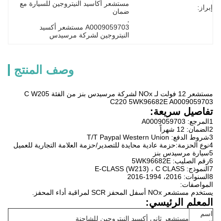
مستشعر أكاسيد النيتروجين للسيارة مع 
إبراز:
ضمان
, 
A0009059703 مستشعر أكسيد 
النيتروجين لشركة مرسيدس
وصف المنتج
مستشعر 12 فولت لـ NOx لشركة مرسيدس بنز من الفئة C W205
C220 5WK96682E A0009059703
تفاصيل سريعة:
1المرجع: A0009059703
2الضمان: 12 شهراً
3شروط الدفع: T/T Paypal Western Union
4نوع الحزمة:حزمة عادية محايدة للتصدير/حزمة العلامة التجارية للعميل
5سيارة مرسيدس بنز
6رقم الصليب: 5WK96682E
7النموذج: E-CLASS (W213) ، C CLASS
8السنوات: 2016، 1994-2016
المواصفات:
يستخدم مستشعر NOx أسفل المحفز SCR لمراقبة أداء المحفز.
المعلم الرئيسي:
اسم
مستشعر ثاني أكسيد النيتروجين للشاحنة