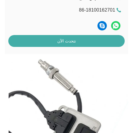
86-18100162701
نتحدث الآن