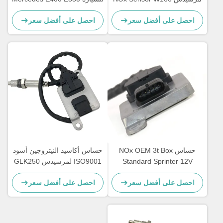
12V 5WK96681C
W172 W205 W221 W212
احصل على أفضل سعر
احصل على أفضل سعر
A0009053403
C300
حساس NOx OEM 3t Box
حساس أكاسيد النيتروجين أسود
Standard Sprinter 12V
ISO9001 لمرسيدس GLK250
E250 OEM 5WK96682A
A0009050008 5WK96681D
احصل على أفضل سعر
احصل على أفضل سعر
A0009057000