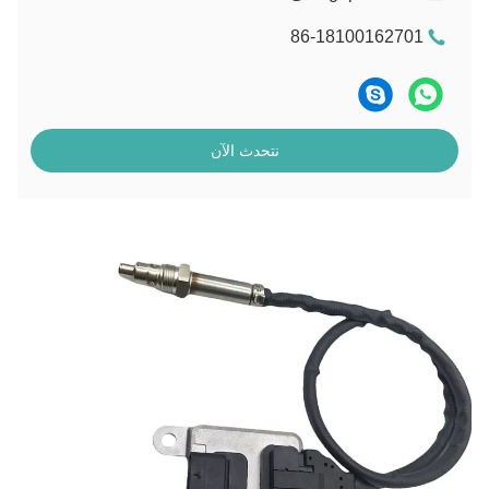
86-18100162701
نتحدث الآن