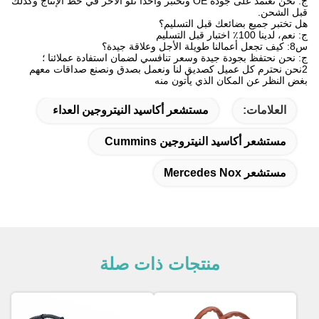
ج: نحن نعتمد على جودة OE ونختبر واحدًا تلو الآخر في خط الإنتاج وكذلك
قبل الشحن.
هل تختبر جميع بضائعك قبل التسليم؟
ج: نعم، لدينا 100٪ اختبار قبل التسليم
س8: كيف تجعل أعمالنا طويلة الأجل وعلاقة جيدة؟
ج: نحن نحتفظ بجودة جيدة وسعر تنافسي لضمان استفادة عملائنا ؛
2نحن نحترم كل عميل كصديق لنا ونعمل بصدق ونصنع صداقات معهم
بغض النظر عن المكان الذي يأتون منه
العلامات:
مستشعر أكاسيد النيتروجين العداء
مستشعر أكاسيد النيتروجين Cummins
مستشعر Mercedes Nox
منتجات ذات صلة