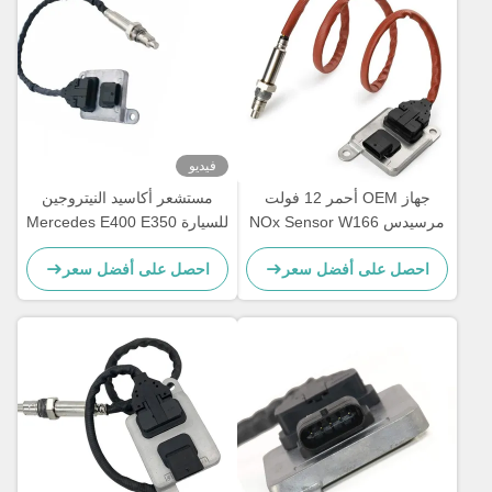
فيديو
جهاز OEM أحمر 12 فولت
مستشعر أكاسيد النيتروجين
مرسيدس NOx Sensor W166
للسيارة Mercedes E400 E350
12V 5WK96681C
W172 W205 W221 W212
احصل على أفضل سعر
احصل على أفضل سعر
A0009053403
C300