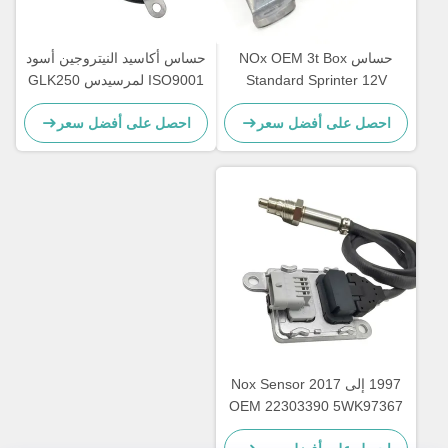
حساس NOx OEM 3t Box
حساس أكاسيد النيتروجين أسود
Standard Sprinter 12V
ISO9001 لمرسيدس GLK250
E250 OEM 5WK96682A
A0009050008 5WK96681D
احصل على أفضل سعر
احصل على أفضل سعر
A0009057000
1997 إلى 2017 Nox Sensor
OEM 22303390 5WK97367
لسيارة VOL XC40 SUV