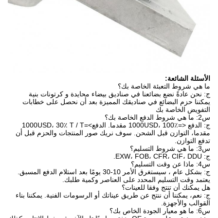
الأسئلة الشائعة:
ما هي شروط التعبئة الخاصة بك؟
ج: نحن عادةً نضع بضائعنا في صناديق بيضاء محايدة و كرتونات بنية
يمكننا حزم البضائع في صناديقك المميزة بعد أن نحصل على خطابات
التفويض الخاصة بك
س2: ما هي شروط الدفع الخاصة بك؟
ج: الدفع <=1000USD، 100٪ مقدما. الدفع>=1000USD، 30٪ T / T
مقدما، التوازن قبل الشحن. سوف نريك صور المنتجات والحزم قبل أن
تدفع التوازن.
س3: ما هي شروط التسليم؟
ج: EXW، FOB، CFR، CIF، DDU.
س4: ماذا عن وقت التسليم؟
ج: بشكل عام ، سيستغرق الأمر 10-30 يومًا بعد استلام الدفع المسبق.
يعتمد وقت التسليم المحدد على العناصر وكمية طلبك.
هل يمكنك أن تنتج وفقا للعينات؟
ج: نعم، يمكننا أن ننتج عن طريق عيناتك أو الرسومات الفنية. يمكننا بناء
القوالب والأجهزة.
س6: ما هو معيار الجودة الخاص بك؟