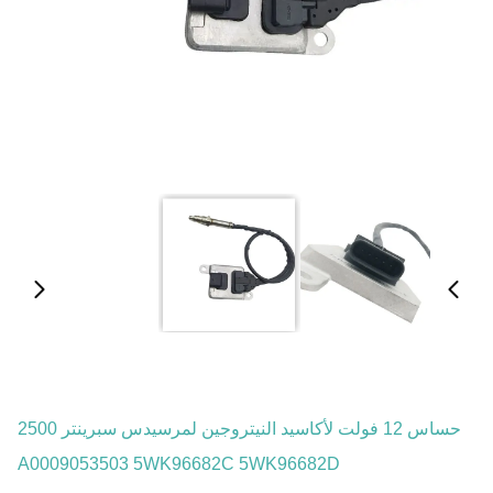
حساس 12 فولت لأكاسيد النيتروجين لمرسيدس سبرينتر 2500
A0009053503 5WK96682C 5WK96682D