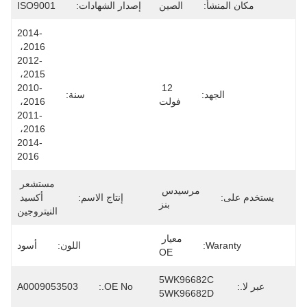
مكان المنشأ:
الصين
إصدار الشهادات:
ISO9001
2014-
2016، 
2012-
2015، 
2010-
12 
الجهد:
سنة:
فولت
2016، 
2011-
2016، 
2014-
2016
مستشعر 
مرسيدس 
يستخدم على:
إنتاج الاسم:
أكسيد 
بنز
النيتروجين
معيار 
Waranty:
اللون:
أسود
OE
5WK96682C 
عبر لا.:
OE No.:
A0009053503
5WK96682D