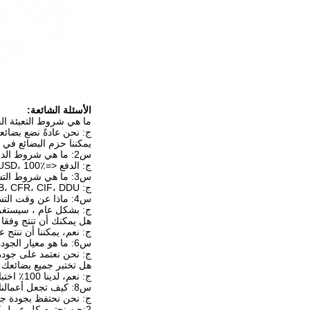
الأسئلة الشائعة:
ما هي شروط التعبئة ال
ج: نحن عادةً نضع بضائع
يمكننا حزم البضائع في
س2: ما هي شروط الدفع الخاصة بك؟
ج: الدفع <=1000USD، 100٪ مقدما. الدفع>=1000USD، 30٪ T / T مقدما، التوازن قبل الشحن. سوف نريك صور المنتجات والحزم قبل أن تدفع التوازن.
س3: ما هي شروط التسليم؟
ج: EXW، FOB، CFR، CIF، DDU.
س4: ماذا عن وقت التسليم؟
ج: بشكل عام ، سيستغرق الأمر 10-30 يومًا بعد استلام الدفع المسبق. يعتمد وقت التسليم
هل يمكنك أن تنتج وفقا 
ج: نعم، يمكننا أن ننتج 
س6: ما هو معيار الجودة الخاص بك؟
ج: نحن نعتمد على جودة OE ونختبر واحدًا تلو الآخر في خط الإنتاج وكذلك قبل ا
هل تختبر جميع بضائعك 
ج: نعم، لدينا 100٪ اختبار قبل التسليم
س8: كيف تجعل أعمالنا طويلة الأجل وعلاقة جيدة؟
ج: نحن نحتفظ بجودة جي
2نحن نحترم كل عميل كصديق لنا ونعمل بصدق ونصنع صداقات معهم بغض النظر عن المكان الذي يأتون منه