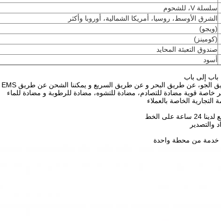
سلسلة V، للشحوم
الشرق الأوسط، روسيا، أمريكا الشمالية، أوروبا وأكثر
(ويجو)
(كومينز)
صندوق التعبئة المحايد
أسود