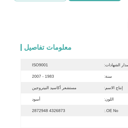
معلومات تفاصيل
دار الشهادات:
ISO9001
سنة:
1983 - 2007
إنتاج الاسم:
مستشعر أكاسيد النيتروجين
اللون:
أسود
4326873 2872948
OE No.: