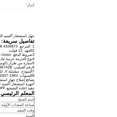
إبراز:
جهاز استشعار أكسيد النيتروجين جهاز
تفاصيل سريعة:
1. المرجع: 4326873 2872948
2الجهد: 12 فولت
3شروط الدفع: T/T Paypal Western Union
4نوع الحزمة:حزمة عادية محايدة للتصدير/حزمة العلامة التجارية للعميل
5سيارة من طراز (كومينز)
6رقم الصليب: 5WK96742B
7النموذج: سلسلة V، للشحوم
8السنوات: 1983-2007
نصائح إصلاح جهاز استشع
أجهزة استشعار أكسيد الن
تنفيذ إعادة التشجيع DPF سوف يطلق الأمونيا من المحفز SCR
المعلم الرئيسي:
اسم المنتج
صناعة المعدات الأولية
وقت التنفيذ
السنة