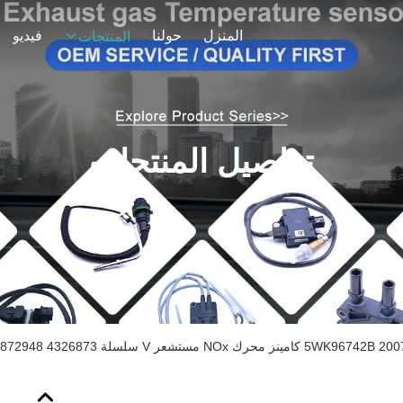
المنزل
حولنا
فيديو
المنتجات
تفاصيل المنتجات
5WK96742B 2 كامينز محرك NOx مستشعر V سلسلة 4326873 2872948