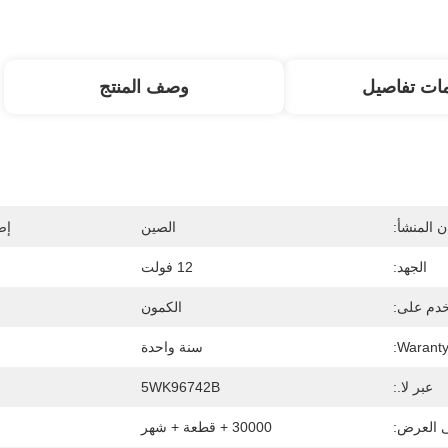
ات تفاصيل
وصف المنتج
 المنشأ:
الصين
إص
الجهد:
12 فولت
دم على:
الكمون
Waranty
سنة واحدة
عبر لا.:
5WK96742B
ى العرض:
30000 + قطعة + شهر