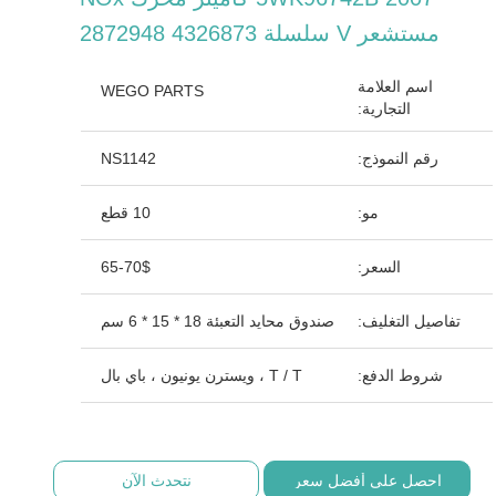
مستشعر V سلسلة 4326873 2872948
اسم العلامة
WEGO PARTS
التجارية:
رقم النموذج:
NS1142
مو:
10 قطع
السعر:
65-70$
تفاصيل التغليف:
صندوق محايد التعبئة 18 * 15 * 6 سم
شروط الدفع:
T / T ، ويسترن يونيون ، باي بال
احصل على أفضل سعر
نتحدث الآن