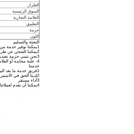
الطراز:
السوق الرئيسية
العلامة التجارية
التطبيق:
حزمة
اللون
التعبئة والتسليم
1يمكننا توفير خدمة من باب إلى باب
2يمكننا الشحن عن طريق الجو، عن طريق البحر و عن طريق السريع و يمكننا الشحن عن طريق EMS و DHL و TNT و UPS
3نحن نتبنى حزمة تصدير خاصة قوية مضادة للتصادم، مضادة للتشوه، مضادة للرطوبة و مضادة للماء
4- علبة محايدة أو العلامة التجارية الخاصة بالعملاء
خدمتنا
1فريق خدمة ما بعد البيع لدينا 24 ساعة على الخط
2لدينا الحق في الاستيراد والتصدير
3أداء مستقر
4يمكننا أن نقدم لعملائنا خدمة من محطة واحدة