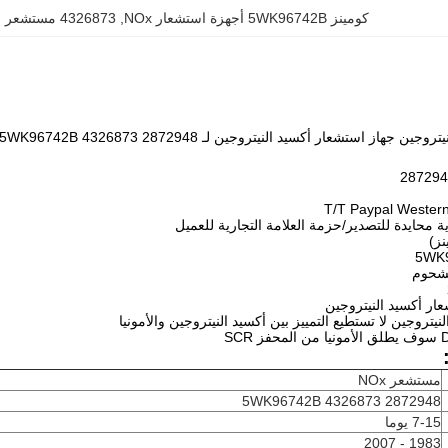
كومينز 5WK96742B أجهزة استشعار NOx
, 
4326873 مستشعر انبعاثات بديل
 استشعار أكسيد النيتروجين لـ CUMMINS 5WK96742B 4326873 2872948
ار أكسيد النيتروجين
يتروجين لا تستطيع التمييز بين أكسيد النيتروجين والأمونيا
مستشعر NOx
5WK96742B 4326873 2872948
7-15 يوما
1983 - 2007