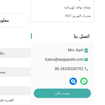
مفتاح نوافذ كهربائية
محرك التوربو VGT
معلوم
اتصل بنا
Mrs. April
مكان
Sales@wegoparts.com
86-18100162701
يستخ
:
نتحدث الآن
القدرة عل