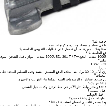
خاصة بك؟
نا في صناديق بيضاء محايدة و كرتونات بنية
 صناديقك المميزة بعد أن نحصل على خطابات التفويض الخاصة بك
 المحدد على العناصر وكمية طلبك.
للعينات؟
عن طريق عيناتك أو الرسومات الفنية. يمكننا بناء القوالب والأجهزة.
لشحن.
قبل التسليم؟
دة وسعر تنافسي لضمان استفادة عملائنا ؛