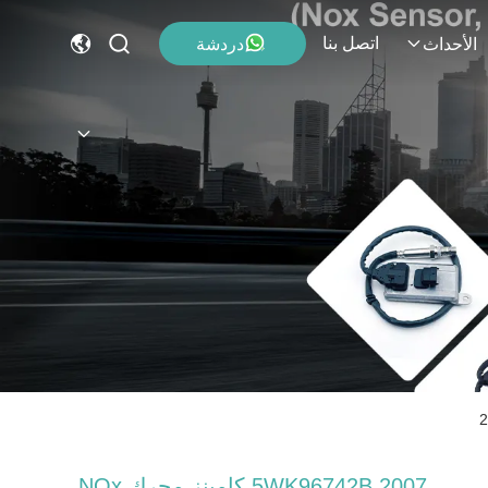
اتصل بنا
دردشة
الأحداث
5WK96742B 2007 كامينز محرك NOx