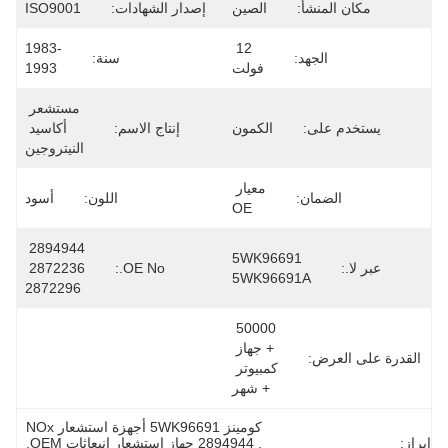
مكان المنشأ:
الصين
إصدار الشهادات:
ISO9001
1983-
12 
الجهد:
سنة:
فولت
1993
مستشعر 
يستخدم على:
الكمون
إنتاج الاسم:
أكاسيد 
النيتروجين
معيار 
الضمان:
اللون:
أسود
OE
2894944 
5WK96691 
عبر لا.:
OE No.:
2872236 
5WK96691A
2872296
50000 
+ جهاز 
القدرة على العرض:
كمبيوتر 
+ شهر
كومينز 5WK96691 أجهزة استشعار NOx
إبراز:
, 
2894944 جهاز استشعار انبعاثات OEM
, 