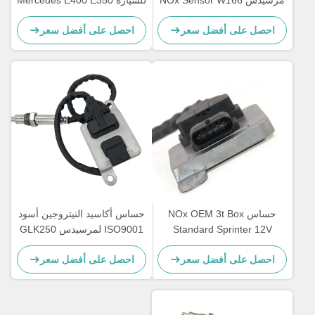
مرسيدس NOx Sensor W166
للسيارة Mercedes E400 E350
12V 5WK96681C
W172 W205 W221 W212
احصل على أفضل سعر
احصل على أفضل سعر
A0009053403
C300
حساس NOx OEM 3t Box
حساس أكاسيد النيتروجين أسود
Standard Sprinter 12V
ISO9001 لمرسيدس GLK250
E250 OEM 5WK96682A
A0009050008 5WK96681D
احصل على أفضل سعر
احصل على أفضل سعر
A0009057000