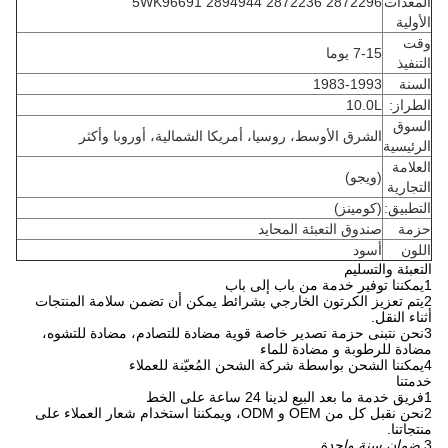
المعدات
5WK96691 2894944 2872236 2872296
الأولية
وقت
7-15 يوما
التنفيذ
السنة
1983-1993
الطراز:
10.0L
السوق
الشرق الأوسط، روسيا، أمريكا الشمالية، أوروبا وأكثر
الرئيسية
العلامة
(ويجو)
التجارية
التطبيق:
(كومينز)
حزمة
صندوق التعبئة المحايد
اللون
أسود
التعبئة والتسليم
1يمكننا توفير خدمة من باب إلى باب
2يتم تعزيز الكرتون الخارجي بشرائط يمكن أن تضمن سلامة المنتجات
أثناء النقل.
3نحن نتبنى حزمة تصدير خاصة قوية مضادة للتصادم، مضادة للتشوه،
مضادة للرطوبة و مضادة للماء
4يمكننا الشحن بواسطة شركة الشحن المُعيّنة للعملاء
خدمتنا
1فريق خدمة ما بعد البيع لدينا 24 ساعة على الخط
2نحن نقبل كل من OEM و ODM، ويمكننا استخدام شعار العملاء على
منتجاتنا.
3.
ضمان سنة واحدة