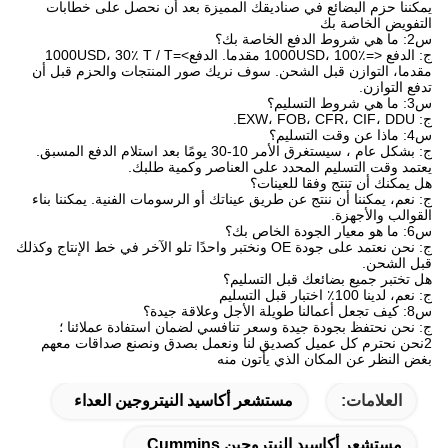
يمكننا حزم البضائع في صناديقك المميزة بعد أن نحصل على خطابات
التفويض الخاصة بك
س2: ما هي شروط الدفع الخاصة بك؟
ج: الدفع <=1000USD، 100٪ مقدما. الدفع>=1000USD، 30٪ T / T
مقدما، التوازن قبل الشحن. سوف نريك صور المنتجات والحزم قبل أن
تدفع التوازن.
س3: ما هي شروط التسليم؟
ج: EXW، FOB، CFR، CIF، DDU.
س4: ماذا عن وقت التسليم؟
ج: بشكل عام ، سيستغرق الأمر 10-30 يومًا بعد استلام الدفع المسبق.
يعتمد وقت التسليم المحدد على العناصر وكمية طلبك.
هل يمكنك أن تنتج وفقا للعينات؟
ج: نعم، يمكننا أن ننتج عن طريق عيناتك أو الرسومات الفنية. يمكننا بناء
القوالب والأجهزة.
س6: ما هو معيار الجودة الخاص بك؟
ج: نحن نعتمد على جودة OE ونختبر واحدًا تلو الآخر في خط الإنتاج وكذلك
قبل الشحن.
هل تختبر جميع بضائعك قبل التسليم؟
ج: نعم، لدينا 100٪ اختبار قبل التسليم
س8: كيف تجعل أعمالنا طويلة الأجل وعلاقة جيدة؟
ج: نحن نحتفظ بجودة جيدة وسعر تنافسي لضمان استفادة عملائنا ؛
2نحن نحترم كل عميل كصديق لنا ونعمل بصدق ونصنع صداقات معهم
بغض النظر عن المكان الذي يأتون منه
العلامات:
مستشعر أكاسيد النيتروجين العداء
مستشعر أكاسيد النيتروجين Cummins