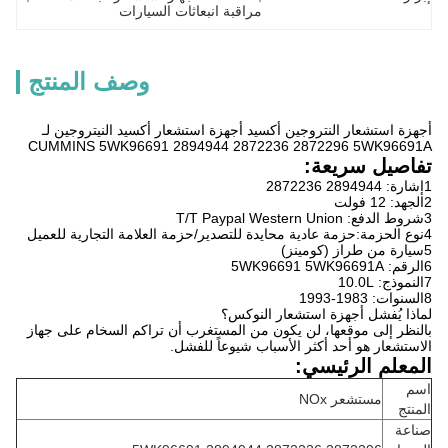
مراقبة انبعاثات السيارات
وصف المنتج
أجهزة استشعار النتروجين أكسيد أجهزة استشعار أكسيد النيتروجين لـ
CUMMINS 5WK96691 2894944 2872236 2872296 5WK96691A
تفاصيل سريعة:
1إشارة: 2894944 2872236
2الجهد: 12 فولت
3شروط الدفع: T/T Paypal Western Union
4نوع الحزمة:حزمة عادية محايدة للتصدير/حزمة العلامة التجارية للعميل
5سيارة من طراز (كومينز)
6الرقم: 5WK96691 5WK96691A
7النموذج: 10.0L
8السنوات: 1983-1993
لماذا يُفشل أجهزة استشعار النوكس؟
بالنظر إلى موقعها، لن يكون من المستغرب أن تراكم السخام على جهاز
الاستشعار هو أحد أكثر الأسباب شيوعاً للفشل.
المعلم الرئيسي:
اسم
مستشعر NOx
المنتج
صناعة