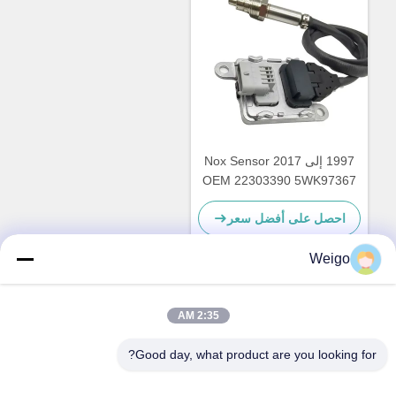
1997 إلى 2017 Nox Sensor
OEM 22303390 5WK97367
لسيارة VOL XC40 SUV
احصل على أفضل سعر
Weigo
اتصل سريعًا
2:35 AM
Good day, what product are you looking for?
عنوان
منطقة Xi'ao الصناعية ، مدينة Ruian ، Zhejiang Pro ، الصين