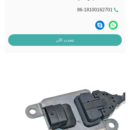
86-18100162701
نتحدث الآن