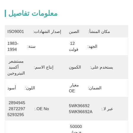
معلومات تفاصيل
مكان المنشأ:
الصين
إصدار الشهادات:
ISO9001
1983-
12 
الجهد:
سنة:
فولت
1994
مستشعر 
يستخدم على:
الكمون
إنتاج الاسم:
أكسيد 
النيتروجين
معيار 
الضمان:
اللون:
أسود
OE
2894945 
5WK96692 
عبر لا.:
OE No.:
2872297 
5WK96692A
5293295
50000 
+ جهاز 