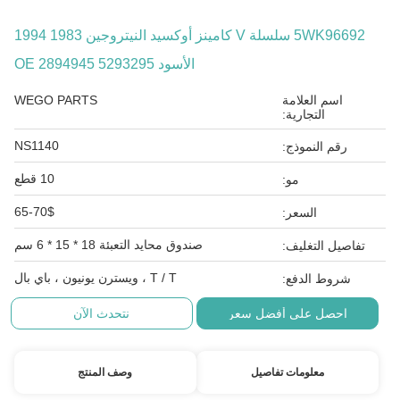
5WK96692 سلسلة V كامينز أوكسيد النيتروجين 1983 1994
الأسود OE 2894945 5293295
اسم العلامة
WEGO PARTS
التجارية:
NS1140
رقم النموذج:
10 قطع
مو:
65-70$
السعر:
صندوق محايد التعبئة 18 * 15 * 6 سم
تفاصيل التغليف:
T / T ، ويسترن يونيون ، باي بال
شروط الدفع:
احصل على أفضل سعر
نتحدث الآن
معلومات تفاصيل
وصف المنتج