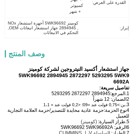
القدرة على العرض:
كمبيوتر 
+ شهر
كومينز 5WK96692 أجهزة استشعار NOx
إبراز:
, 
2894945 جهاز استشعار انبعاثات OEM
, 
التحكم في الانبعاثات
وصف المنتج
جهاز استشعار أكسيد النيتروجين لشركة كومينز
5WK96692 2894945 2872297 5293295 5WK9
6692A
تفاصيل سريعة:
1.
المرجع:
2894945 2872297 5293295
2الضمان: 12 شهراً
3.
بن:>0,75 فولت عند =09؛ <0,2 فولت عند = 1،1
4نوع الحزمة:حزمة عادية محايدة للتصدير/حزمة العلامة التجارية
للعميل
5.
طراز السيارة:
(كومينز)
6الرقم: 5WK96692 5WK96692A
7.
الطراز:
السلسلة V، لـ CUMMINS