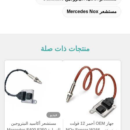
مستشعر Mercedes Nox
منتجات ذات صلة
فيديو
جهاز OEM أحمر 12 فولت
مستشعر أكاسيد النيتروجين
مرسيدس NOx Sensor W166
للسيارة Mercedes E400 E350