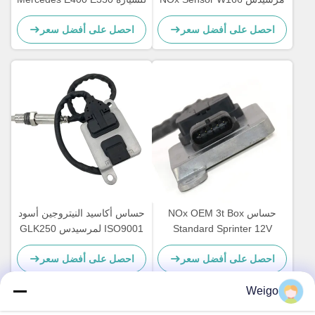
12V 5WK96681C
W172 W205 W221 W212
احصل على أفضل سعر
احصل على أفضل سعر
A0009053403
C300
حساس NOx OEM 3t Box
حساس أكاسيد النيتروجين أسود
Standard Sprinter 12V
ISO9001 لمرسيدس GLK250
E250 OEM 5WK96682A
A0009050008 5WK96681D
احصل على أفضل سعر
احصل على أفضل سعر
A0009057000
Weigo