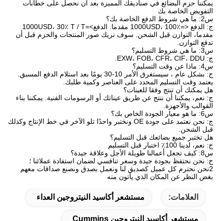
يمكننا حزم البضائع في صناديقك المميزة بعد أن نحصل على خطابات
التفويض الخاصة بك
س2: ما هي شروط الدفع الخاصة بك؟
ج: الدفع <=1000USD، 100٪ مقدما. الدفع>=1000USD، 30٪ T / T
مقدما، التوازن قبل الشحن. سوف نريك صور المنتجات والحزم قبل أن
تدفع التوازن.
س3: ما هي شروط التسليم؟
ج: EXW، FOB، CFR، CIF، DDU.
س4: ماذا عن وقت التسليم؟
ج: بشكل عام ، سيستغرق الأمر 10-30 يومًا بعد استلام الدفع المسبق.
يعتمد وقت التسليم المحدد على العناصر وكمية طلبك.
هل يمكنك أن تنتج وفقا للعينات؟
ج: نعم، يمكننا أن ننتج عن طريق عيناتك أو الرسومات الفنية. يمكننا بناء
القوالب والأجهزة.
س6: ما هو معيار الجودة الخاص بك؟
ج: نحن نعتمد على جودة OE ونختبر واحدًا تلو الآخر في خط الإنتاج وكذلك
قبل الشحن.
هل تختبر جميع بضائعك قبل التسليم؟
ج: نعم، لدينا 100٪ اختبار قبل التسليم
س8: كيف تجعل أعمالنا طويلة الأجل وعلاقة جيدة؟
ج: نحن نحتفظ بجودة جيدة وسعر تنافسي لضمان استفادة عملائنا ؛
2نحن نحترم كل عميل كصديق لنا ونعمل بصدق ونصنع صداقات معهم
بغض النظر عن المكان الذي يأتون منه
العلامات:
مستشعر أكاسيد النيتروجين العداء
مستشعر أكاسيد النيتروجين Cummins