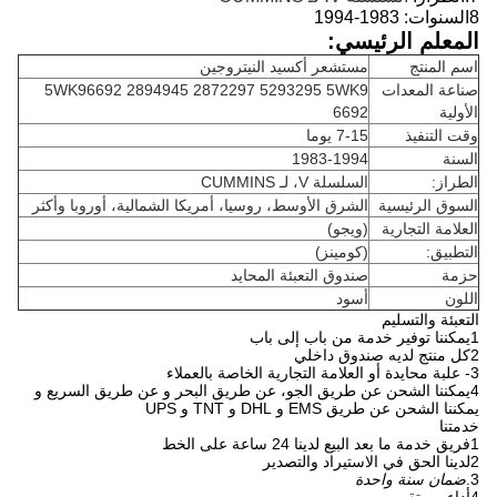
8السنوات:
1983-1994
المعلم الرئيسي:
اسم المنتج
مستشعر أكسيد النيتروجين
صناعة المعدات
5WK96692 2894945 2872297 5293295 5WK9
الأولية
6692
وقت التنفيذ
7-15 يوما
السنة
1983-1994
الطراز:
السلسلة V، لـ CUMMINS
السوق الرئيسية
الشرق الأوسط، روسيا، أمريكا الشمالية، أوروبا وأكثر
العلامة التجارية
(ويجو)
التطبيق:
(كومينز)
حزمة
صندوق التعبئة المحايد
اللون
أسود
التعبئة والتسليم
1يمكننا توفير خدمة من باب إلى باب
2كل منتج لديه صندوق داخلي
3- علبة محايدة أو العلامة التجارية الخاصة بالعملاء
4يمكننا الشحن عن طريق الجو، عن طريق البحر و عن طريق السريع و
يمكننا الشحن عن طريق EMS و DHL و TNT و UPS
خدمتنا
1فريق خدمة ما بعد البيع لدينا 24 ساعة على الخط
2لدينا الحق في الاستيراد والتصدير
3.
ضمان سنة واحدة