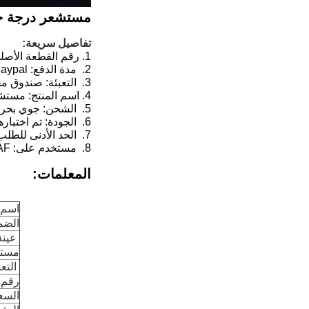
مستشعر درجة حرارة غاز 
تفاصيل سريعة:
1.
رقم القطعة الأصل
2. مدة الدفع: T/T Paypal
3. التعبئة: صندوق محايد
4.
اسم المنتج:
مستشعر
5. الشحن: جوي بحري
6. الجودة: تم اختبارها بنسبة 100%
7. الحد الأدنى للطلب: 10 قطع
8. مستخدم على: DAF
المعلمات:
اسم 
الضم
عينة
مستخ
التعب
رقم OEM.
السع