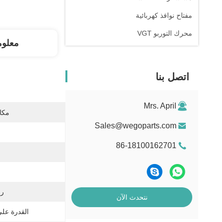
مفتاح نوافذ كهربائية
محرك التوربو VGT
معلوم
اتصل بنا
Mrs. April
مكان
Sales@wegoparts.com
86-18100162701
رقم
نتحدث الآن
القدرة عل