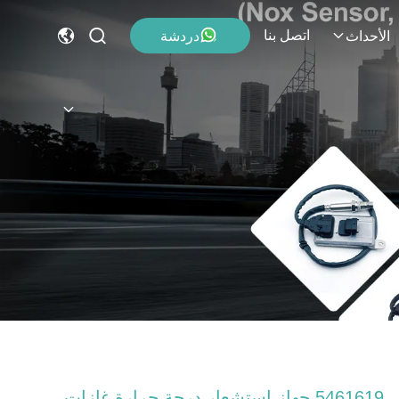
اتصل بنا
دردشة
الأحداث
5461619 جهاز استشعار درجة حرارة غازات