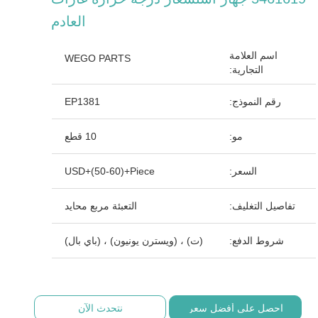
العادم
اسم العلامة
WEGO PARTS
التجارية:
رقم النموذج:
EP1381
مو:
10 قطع
السعر:
USD+(50-60)+Piece
تفاصيل التغليف:
التعبئة مربع محايد
شروط الدفع:
(ت) ، (ويسترن يونيون) ، (باي بال)
احصل على أفضل سعر
نتحدث الآن