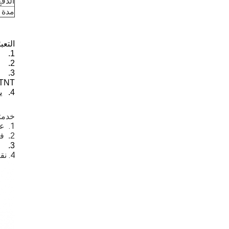
الدفع
مدة 
التعب
1.
2.
3.
TNT، و UPS
4.
يم
خدمتن
1. 
عي
2. 
فر
3. ضمان لمدة سنة واحدة
4. نقبل كل من OEM و ODM، ويمكننا استخدام شعار العملاء على منتجاتنا.