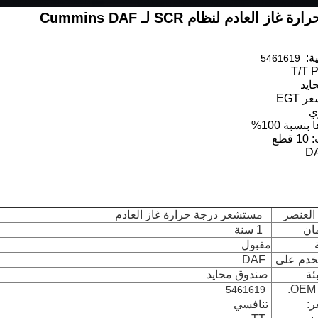
العادم لنظام SCR لـ Cummins DAF
ية:
5461619
 EGT
العنصر
مستشعر درجة حرارة غاز العادم
ان
1 سنة
مقبول
دم على
DAF
ئة
صندوق محايد
5461619
ر:
تنافسي