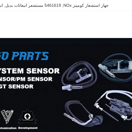
جهاز استشعار كومينز NOx
, 
5461619 مستشعر انبعاثات بديل
, 
انب