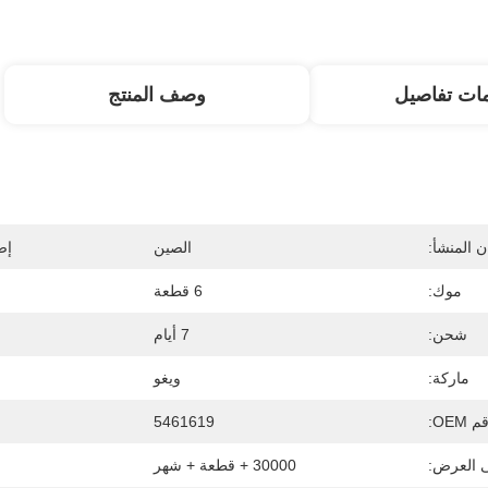
ات تفاصيل
وصف المنتج
 المنشأ:
الصين
إص
موك:
6 قطعة
شحن:
7 أيام
ماركة:
ويغو
 OEM:
5461619
ى العرض:
30000 + قطعة + شهر