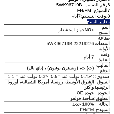
6رقم الصليب: 5WK96719B
7النموذج: FH/FM
8.
وقت التسليم:7
أيام
معايير المنتج
اسم
NOx
جهاز استشعار
المنتج
صناعة
المعدات
22219276 5WK96719B
الأولية
وقت
7 أيام
التنفيذ
أساليب
(ت) ت، (ويسترن يونيون) ، (باي بال)
الدفع
صندوق:
:>0,75 فولت عند =0،9؛ <0,2 فولت عند = 1،1
السوق
الشرق الأوسط، روسيا، أمريكا الشمالية، أوروبا
الرئيسية
وأكثر
الجودة
جودة OE
التطبيق:
شاحنة فولفو
الحالة
100% جديد
النموذج
FH/FM