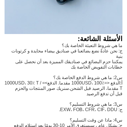
الأسئلة الشائعة:
ما هي شروط التعبئة الخاصة بك؟
ج: نحن عادةً نضع بضائعنا في صناديق بيضاء محايدة و كرتونات
بنية
يمكننا حزم البضائع في صناديقك المميزة بعد أن نحصل على
خطابات التفويض الخاصة بك
س2: ما هي شروط الدفع الخاصة بك؟
أ:
الدفع <=1000USD، 100٪ مقدما. الدفع>=1000USD، 30٪ T / 
T مقدما، الرصيد قبل الشحن.
سنريك صور المنتجات والحزم
قبل أن تدفع الرصيد
س3: ما هي شروط التسليم؟
ج: EXW، FOB، CFR، CIF، DDU.
س4: ماذا عن وقت التسليم؟
ج: بشكل عام ، سيستغرق الأمر 10-30 يومًا بعد استلام الدفع