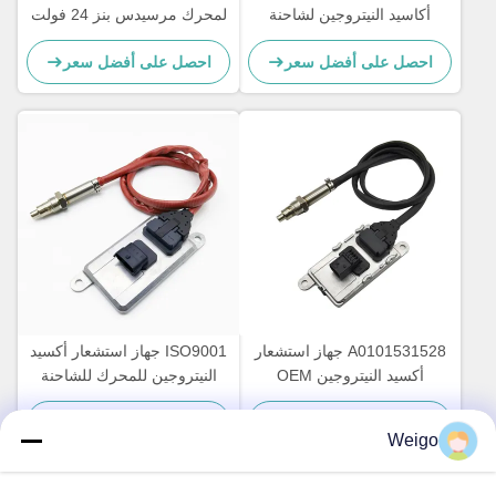
أكاسيد النيتروجين لشاحنة
لمحرك مرسيدس بنز 24 فولت
مرسيدس بنز 5WK97329A
Actros 5WK97331A
احصل على أفضل سعر
احصل على أفضل سعر
A0101531628
A0101531528 جهاز استشعار
ISO9001 جهاز استشعار أكسيد
أكسيد النيتروجين OEM
النيتروجين للمحرك للشاحنة
NS1110 مرسيدس أكتروس
DAF 2011649 1793379
احصل على أفضل سعر
احصل على أفضل سعر
5WK96628B 1697586
NOx Sensor 5WK97330A
Weigo