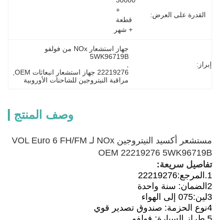
30000 
+ 
القدرة على العرض:
قطعة 
+ شهر
جهاز استشعار NOx من فولفو 
5WK96719B
إبراز:
, 
22219276 جهاز استشعار انبعاثات OEM
, 
مراقبة النيتروجين للشاحنات الأوروبية
وصف المنتج
مستشعر أكسيد النيتروجين NOx لـ VOL Euro 6 FH/FM
OEM 22219276 5WK96719B
تفاصيل سريعة:
1.
المرجع:
22219276
2الضمان: سنة واحدة
3لين:075 إلى الهواء
4نوع الحزمة: صندوق تصدير قوي
5.
طراز السيارة: فولفو