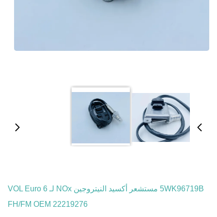
5WK96719B مستشعر أكسيد النيتروجين NOx لـ VOL Euro 6
FH/FM OEM 22219276