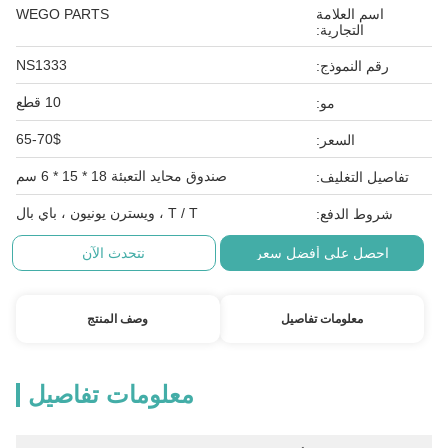
اسم العلامة
WEGO PARTS
التجارية:
NS1333
رقم النموذج:
10 قطع
مو:
65-70$
السعر:
صندوق محايد التعبئة 18 * 15 * 6 سم
تفاصيل التغليف:
T / T ، ويسترن يونيون ، باي بال
شروط الدفع:
احصل على أفضل سعر
نتحدث الآن
معلومات تفاصيل
وصف المنتج
معلومات تفاصيل