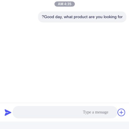
4:35 AM
Good day, what product are you looking for?
جهاز استشعار أكسيد النيتروجين
للشاحنة FM FH VOL
5WK97368 22827991 24V
احصل على أفضل سعر
12 شهر ضمان
اتصل سريعًا
عنوان