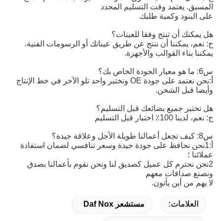
المسبق. يعتمد وقت التسليم المحدد
على البنود وكمية طلبك
هل يمكنك أن تنتج وفقا للعينات؟
ج: نعم، يمكننا أن ننتج عن طريق عيناتك أو الرسومات الفنية.
يمكننا بناء القوالب والأجهزة.
س6: ما هو معيار الجودة الخاص بك؟
أ:
نحن نعتمد على جودة OE ونختبر واحد تلو الآخر في خط الإنتاج 
وأيضا قبل الشحن.
هل تختبر جميع بضائعك قبل التسليم؟
ج: نعم، لدينا 100٪ اختبار قبل التسليم
س8: كيف تجعل أعمالنا طويلة الأجل وعلاقة جيدة؟
أ:1نحن نحافظ على جودة جيدة وسعر تنافسي لضمان استفادة
عملائنا ؛
2نحن نحترم كل عميل كصديق لنا ونحن نقوم بأعمالنا بصدق
ونصنع صداقات معهم
لا يهم من أين يأتون.
العلامات:
مستشعر Daf Nox