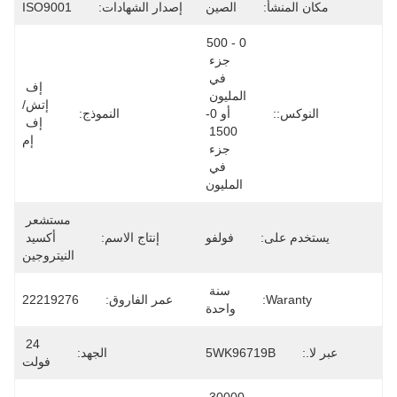
مكان المنشأ:
الصين
إصدار الشهادات:
ISO9001
0 - 500 
جزء 
في 
إف 
المليون 
إتش/
النوكس::
أو 0-
النموذج:
إف 
1500 
إم
جزء 
في 
المليون
مستشعر 
يستخدم على:
فولفو
إنتاج الاسم:
أكسيد 
النيتروجين
سنة 
Waranty:
عمر الفاروق:
22219276
واحدة
24 
عبر لا.:
5WK96719B
الجهد:
فولت