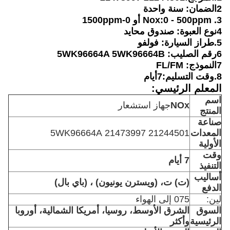
2الضمان: سنة واحدة
3. Nox:0 - 500ppm أو 0-1500ppm
4نوع العبوة: صندوق محايد
5.
طراز السيارة: فولفو
6رقم الصليب: 5WK96664A 5WK96664B
7النموذج: FL/FM
8.
وقت التسليم:7
أيام
المعلم الرئيسي:
اسم
NOx
جهاز استشعار
المنتج
صناعة
المعدات
21244501 21473997 5WK96664A
الأولية
وقت
7 أيام
التنفيذ
أساليب
(ت) ت، (ويسترن يونيون) ، (باي بال)
الدفع
لين:
075 إلى الهواء
السوق
الشرق الأوسط، روسيا، أمريكا الشمالية، أوروبا
الرئيسية
وأكثر