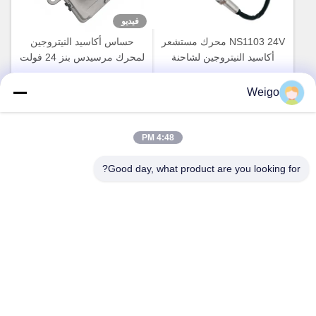
فيديو
NS1103 24V محرك مستشعر
حساس أكاسيد النيتروجين
أكاسيد النيتروجين لشاحنة
لمحرك مرسيدس بنز 24 فولت
مرسيدس بنز 5WK97329A
Actros 5WK97331A
احصل على أفضل سعر
احصل على أفضل سعر
A0101531628
Weigo
4:48 PM
Good day, what product are you looking for?
A0101531528 جهاز استشعار
ISO9001 جهاز استشعار أكسيد
أكسيد النيتروجين OEM
النيتروجين للمحرك للشاحنة
NS1110 مرسيدس أكتروس
DAF 2011649 1793379