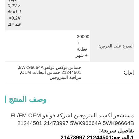
<0,2V 
At =1,1
<0,2V 
عند =1,
30000 
+ 
القدرة على العرض:
قطعة 
+ شهر
حساس نوكس فولفو 5WK96664A
, 
إبراز:
21244501 حساس انبعاثات OEM
, 
مراقبة النيتروجين
وصف المنتج
مستشعر أكسيد النيتروجين لشركة فولفو FL/FM OEM
21244501 21473997 5WK96664A 5WK96664B
تفاصيل سريعة:
1.
المرجع:
21244501 21473997