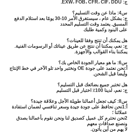
ج: EXW، FOB، CFR، CIF، DDU.
س4: ماذا عن وقت التسليم؟
ج: بشكل عام ، سيستغرق الأمر 10-30 يومًا بعد استلام الدفع
المسبق. يعتمد وقت التسليم المحدد
على البنود وكمية طلبك
هل يمكنك أن تنتج وفقا للعينات؟
ج: نعم، يمكننا أن ننتج عن طريق عيناتك أو الرسومات الفنية.
يمكننا بناء القوالب والأجهزة.
س6: ما هو معيار الجودة الخاص بك؟
أ:
نحن نعتمد على جودة OE ونختبر واحد تلو الآخر في خط الإنتاج 
وأيضا قبل الشحن.
هل تختبر جميع بضائعك قبل التسليم؟
ج: نعم، لدينا 100٪ اختبار قبل التسليم
س8: كيف تجعل أعمالنا طويلة الأجل وعلاقة جيدة؟
أ:1نحن نحافظ على جودة جيدة وسعر تنافسي لضمان استفادة
عملائنا ؛
2نحن نحترم كل عميل كصديق لنا ونحن نقوم بأعمالنا بصدق
ونصنع صداقات معهم
لا يهم من أين يأتون.