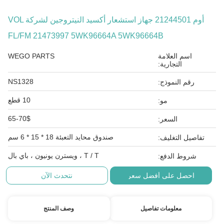
أوم 21244501 جهاز استشعار أكسيد النيتروجين لشركة VOL
FL/FM 21473997 5WK96664A 5WK96664B
اسم العلامة
WEGO PARTS
التجارية:
NS1328
رقم النموذج:
10 قطع
مو:
65-70$
السعر:
صندوق محايد التعبئة 18 * 15 * 6 سم
تفاصيل التغليف:
T / T ، ويسترن يونيون ، باي بال
شروط الدفع:
احصل على أفضل سعر
نتحدث الآن
معلومات تفاصيل
وصف المنتج