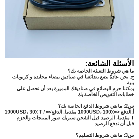
الأسئلة الشائعة:
ما هي شروط التعبئة الخاصة بك؟
ج: نحن عادةً نضع بضائعنا في صناديق بيضاء محايدة و كرتونات
بنية
يمكننا حزم البضائع في صناديقك المميزة بعد أن نحصل على
خطابات التفويض الخاصة بك
س2: ما هي شروط الدفع الخاصة بك؟
أ:
الدفع <=1000USD، 100٪ مقدما. الدفع>=1000USD، 30٪ T / 
T مقدما، الرصيد قبل الشحن.
سنريك صور المنتجات والحزم
قبل أن تدفع الرصيد
س3: ما هي شروط التسليم؟