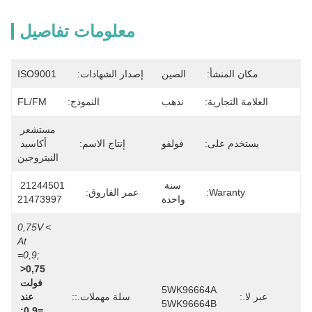
معلومات تفاصيل
مكان المنشأ:
الصين
إصدار الشهادات:
ISO9001
العلامة التجارية:
نذهب
النموذج:
FL/FM
مستشعر 
يستخدم على:
فولفو
إنتاج الاسم:
أكاسيد 
النيتروجين
سنة 
21244501 
Waranty:
عمر الفاروق:
واحدة
21473997
>0,75V 
At 
=0,9;
>0,75 
فولت 
5WK96664A 
عبر لا.:
سلة مهملات.::
عند 
5WK96664B
=0,9;