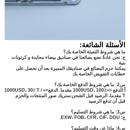
الأسئلة الشائعة:
ما هي شروط التعبئة الخاصة بك؟
ج: نحن عادةً نضع بضائعنا في صناديق بيضاء محايدة و كرتونات
بنية
يمكننا حزم البضائع في صناديقك المميزة بعد أن نحصل على
خطابات التفويض الخاصة بك
س2: ما هي شروط الدفع الخاصة بك؟
أ:
الدفع <=1000USD، 100٪ مقدما. الدفع>=1000USD، 30٪ T / 
T مقدما، الرصيد قبل الشحن.
سنريك صور المنتجات والحزم
قبل أن تدفع الرصيد
س3: ما هي شروط التسليم؟
ج: EXW، FOB، CFR، CIF، DDU.
س4: ماذا عن وقت التسليم؟