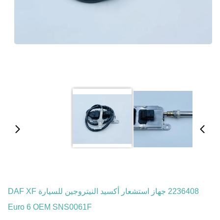
2236408 جهاز استشعار أكسيد النيتروجين للسيارة DAF XF
Euro 6 OEM SNS0061F