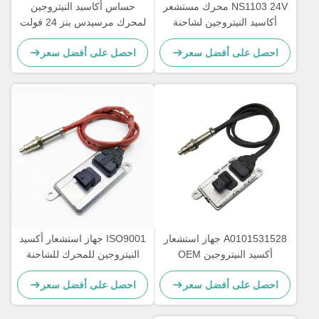
NS1103 24V محرك مستشعر
حساس أكاسيد النيتروجين
أكاسيد النيتروجين لشاحنة
لمحرك مرسيدس بنز 24 فولت
مرسيدس بنز 5WK97329A
Actros 5WK97331A
احصل على أفضل سعر
احصل على أفضل سعر
A0101531628
A0101531528 جهاز استشعار
ISO9001 جهاز استشعار أكسيد
أكسيد النيتروجين OEM
النيتروجين للمحرك للشاحنة
NS1110 مرسيدس أكتروس
DAF 2011649 1793379
احصل على أفضل سعر
احصل على أفضل سعر
5WK96628B 1697586
NOx Sensor 5WK97330A