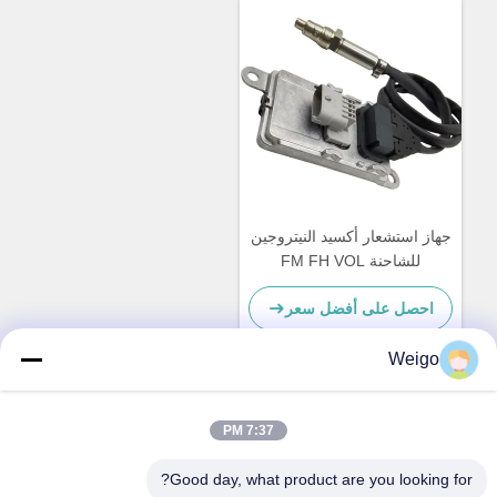
جهاز استشعار أكسيد النيتروجين
للشاحنة FM FH VOL
5WK97368 22827991 24V
احصل على أفضل سعر
12 شهر ضمان
Weigo
اتصل سريعًا
7:37 PM
Good day, what product are you looking for?
عنوان