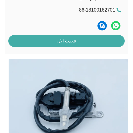
86-18100162701
نتحدث الآن