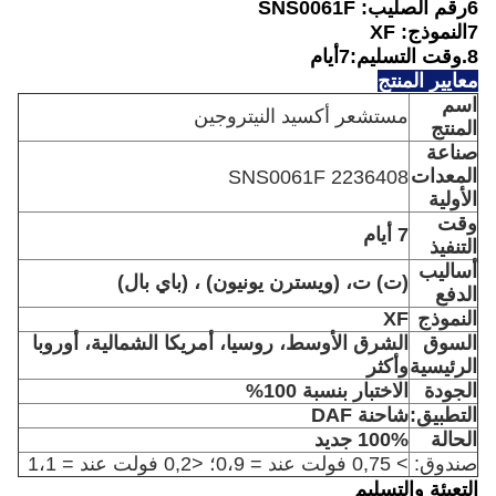
6رقم الصليب: SNS0061F
7النموذج: XF
8.
وقت التسليم:7
أيام
معايير المنتج
اسم
مستشعر أكسيد النيتروجين
المنتج
صناعة
المعدات
SNS0061F 2236408
الأولية
وقت
7 أيام
التنفيذ
أساليب
(ت) ت، (ويسترن يونيون) ، (باي بال)
الدفع
النموذج
XF
السوق
الشرق الأوسط، روسيا، أمريكا الشمالية، أوروبا
الرئيسية
وأكثر
الجودة
الاختبار بنسبة 100%
التطبيق:
شاحنة DAF
الحالة
100% جديد
صندوق:
> 0,75 فولت عند = 0،9؛ <0,2 فولت عند = 1،1
التعبئة والتسليم