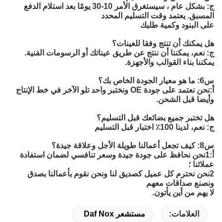
ج: بشكل عام ، سيستغرق الأمر 10-30 يومًا بعد استلام الدفع
المسبق. يعتمد وقت التسليم المحدد
على البنود وكمية طلبك
هل يمكنك أن تنتج وفقا للعينات؟
ج: نعم، يمكننا أن ننتج عن طريق عيناتك أو الرسومات الفنية.
يمكننا بناء القوالب والأجهزة.
س6: ما هو معيار الجودة الخاص بك؟
أ:
نحن نعتمد على جودة OE ونختبر واحد تلو الآخر في خط الإنتاج 
وأيضا قبل الشحن.
هل تختبر جميع بضائعك قبل التسليم؟
ج: نعم، لدينا 100٪ اختبار قبل التسليم
س8: كيف تجعل أعمالنا طويلة الأجل وعلاقة جيدة؟
أ:1نحن نحافظ على جودة جيدة وسعر تنافسي لضمان استفادة
عملائنا ؛
2نحن نحترم كل عميل كصديق لنا ونحن نقوم بأعمالنا بصدق
ونصنع صداقات معهم
لا يهم من أين يأتون.
العلامات:
مستشعر Daf Nox