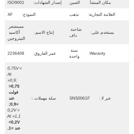
مكان المنشأ:
الصين
إصدار الشهادات:
ISO9001
العلامة التجارية:
نذهب
النموذج:
XF
مستشعر 
شاحنة 
يستخدم على:
إنتاج الاسم:
أكاسيد 
داف
النيتروجين
سنة 
Waranty:
عمر الفاروق:
2236408
واحدة
>0,75V 
At 
=0,9;
>0,75 
فولت 
عبر لا.:
SNS0061F
سلة مهملات.::
عند 
=0,9;
<0,2V 
At =1,1
<0,2V 
عند =1,