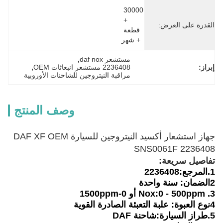
30000 
+ 
القدرة على العرض:
قطعة 
+ شهر
مستشعر daf nox
, 
إبراز:
2236408 مستشعر انبعاثات OEM
, 
مراقبة النيتروجين للشاحنات الأوروبية
وصف المنتج
جهاز استشعار أكسيد النيتروجين للسيارة DAF XF OEM
SNS0061F 2236408
تفاصيل سريعة:
1.
المرجع:
2236408
2الضمان: سنة واحدة
3. Nox:0 - 500ppm أو 0-1500ppm
4نوع العبوة: علبة التعبئة الصادرة القوية
5.
طراز السيارة:
شاحنة DAF