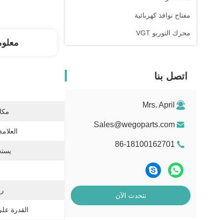
مفتاح نوافذ كهربائية
محرك التوربو VGT
معلوم
اتصل بنا
Mrs. April
مكان
Sales@wegoparts.com
العلامة
86-18100162701
يستخ
رقم
نتحدث الآن
القدرة عل