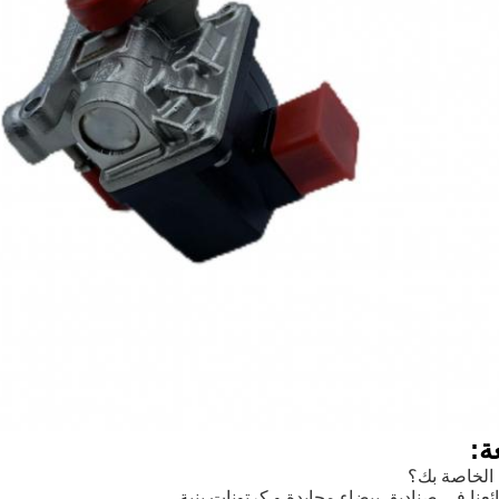
ة:
 الخاصة بك؟
ئعنا في صناديق بيضاء محايدة و كرتونات بنية