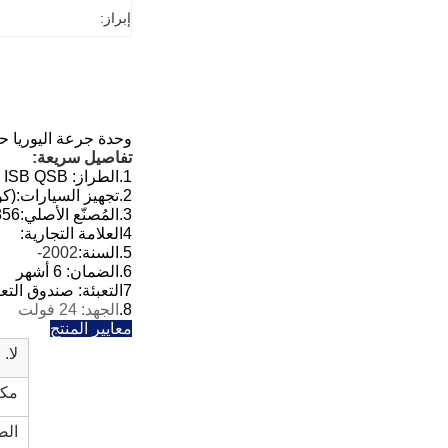
إبراز:
وحدة جرعة اليوريا حقن جرعة 
تفاصيل سريعة:
1.
الطراز:
ISB QSB
2.
تجهيز السيارات:
(كو
3.
المُصنّع الأصلي:
61L204
4العلامة التجارية:
5.
السنة:
2002-
6.
الضمان: 6 أشهر
7التعبئة: صندوق التعبئة القياسي
8.
الجهد: 24 فولت
معايير المنتج
لا.
مكا
الض