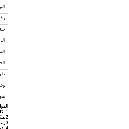
الن
رقم
صنا
الـ MOQ
الس
الح
طري
وقت
تجه
المو
1.
كل
2يمكننا توفير خدمة من باب إلى باب
3.
يمكنن
4.
يتم