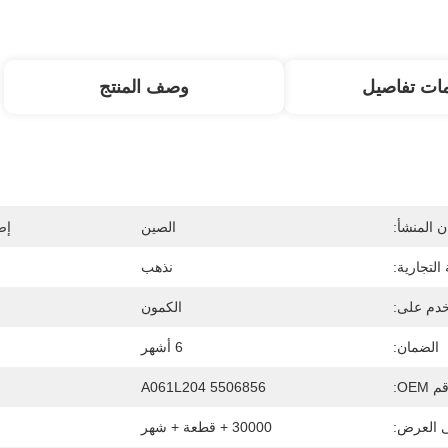
ات تفاصيل
وصف المنتج
 المنشأ:
الصين
إص
 التجارية:
نذهب
دم على:
الكمون
الضمان:
6 أشهر
 OEM:
5506856 A061L204
ى العرض:
30000 + قطعة + شهر