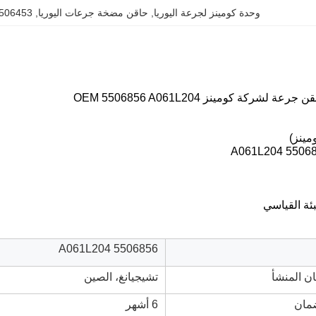
وحدة كومينز لجرعة اليوريا
, 
حاقن مضخة جرعات اليوريا
, 
OEM 5506453 
لشركة كومينز OEM 5506856 A061L204
مينز)
5506856 A0
5506856 A061L204
ن المنشأ
تشيجيانغ، الصين
مان
6 أشهر