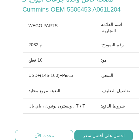
Cummins OEM 5506453 A061L204
اسم العلامة
WEGO PARTS
التجارية:
رقم النموذج:
م 2062
مو:
10 قطع
السعر:
USD+(145-160)+Piece
تفاصيل التغليف:
التعبئة مربع محايد
شروط الدفع:
T / T ، ويسترن يونيون ، باي بال
احصل على أفضل سعر
نتحدث الآن