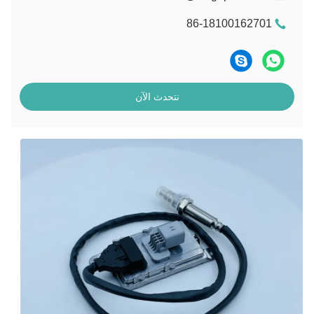
86-18100162701
نتحدث الآن