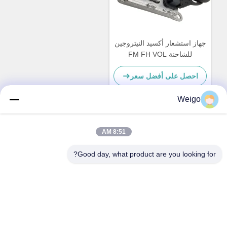
جهاز استشعار أكسيد النيتروجين
للشاحنة FM FH VOL
5WK97368 22827991 24V
احصل على أفضل سعر
12 شهر ضمان
Weigo
اتصل سريعًا
8:51 AM
Good day, what product are you looking for?
عنوان
منطقة Xi'ao الصناعية ، مدينة Ruian ، Zhejiang Pro ، الصين
325200
هاتف
86-18100162701