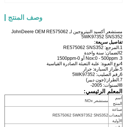
وصف المنتج
مستشعر أكسيد النيتروجين لـ JohnDeere OEM RE575062
5WK97352 SNS352
تفاصيل سريعة:
1.
المرجع:
RE575062 SNS352
2الضمان: سنة واحدة
3. Nox:0 - 500ppm أو 0-1500ppm
4نوع العبوة: علبة التعبئة الصادرة القياسية
5.
طراز السيارة:
جرار
6رقم الصليب: 5WK97352
7.
الطراز:
(جون ديير)
8السنوات:
2005-
المعلم الرئيسي:
اسم
مستشعر NOx
المنتج
صناعة
المعدات
RE575062 5WK97352 SNS352
الأولية
وقت