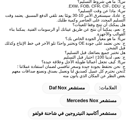
س3: ما هي شروط التسليم؟
ج: EXW، FOB، CFR، CIF، DDU.
س4: ماذا عن وقت التسليم؟
ج: عادةً، سيستغرق الأمر 10-30 يومًا بعد تلقي الدفع المسبق. يعتمد وقت
التسليم المحدد على العناصر وكمية طلبك.
هل يمكنك أن تنتج وفقا للعينات؟
ج: نعم، يمكننا أن ننتج عن طريق عيناتك أو الرسومات الفنية. يمكننا بناء
القوالب والأجهزة.
س6: ما هو معيار الجودة الخاص بك؟
ج: نحن نعتمد على جودة OE ونختبر واحدًا تلو الآخر في خط الإنتاج وكذلك
قبل الشحن.
هل تختبر جميع بضائعك قبل التسليم؟
ج: نعم، لدينا 100٪ اختبار قبل التسليم
س8: كيف تجعل أعمالنا طويلة الأجل وعلاقة جيدة؟
ج: نحن نحتفظ بجودة جيدة وسعر تنافسي لضمان استفادة عملائنا ؛
2نحن نحترم كل عميل كصديق لنا ونعمل بصدق ونصنع صداقات معهم
بغض النظر عن المكان الذي يأتون منه
العلامات:
مستشعر Daf Nox
مستشعر Mercedes Nox
مستشعر أكاسيد النيتروجين في شاحنة فولفو