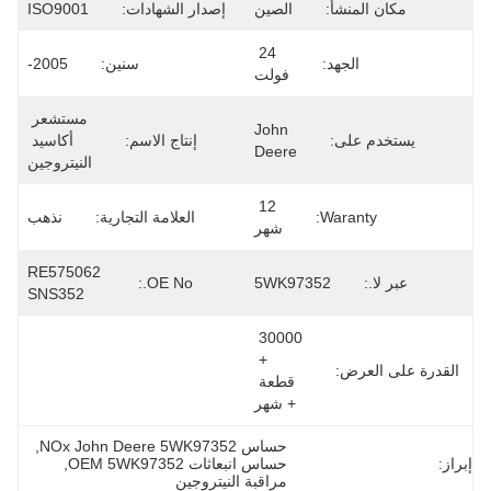
مكان المنشأ:
الصين
إصدار الشهادات:
ISO9001
24 
الجهد:
سنين:
2005-
فولت
مستشعر 
John 
يستخدم على:
إنتاج الاسم:
أكاسيد 
Deere
النيتروجين
12 
Waranty:
العلامة التجارية:
نذهب
شهر
RE575062 
عبر لا.:
5WK97352
OE No.:
SNS352
30000 
+ 
القدرة على العرض:
قطعة 
+ شهر
حساس NOx John Deere 5WK97352
, 
إبراز:
حساس انبعاثات OEM 5WK97352
, 
مراقبة النيتروجين