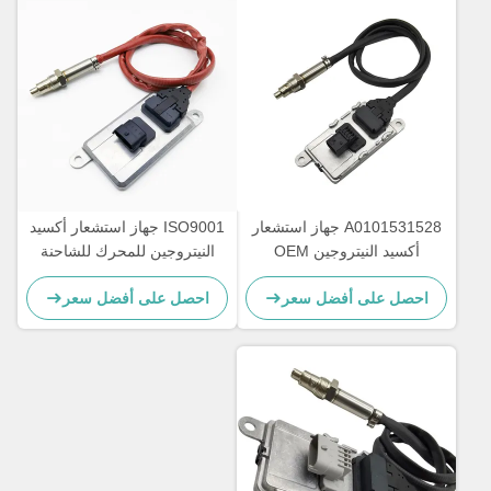
A0101531528 جهاز استشعار
ISO9001 جهاز استشعار أكسيد
أكسيد النيتروجين OEM
النيتروجين للمحرك للشاحنة
NS1110 مرسيدس أكتروس
DAF 2011649 1793379
احصل على أفضل سعر
احصل على أفضل سعر
5WK96628B 1697586
NOx Sensor 5WK97330A