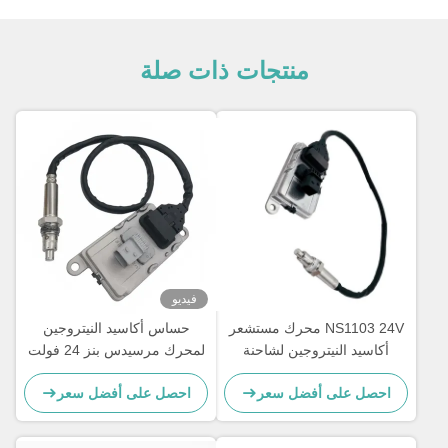
منتجات ذات صلة
فيديو
NS1103 24V محرك مستشعر
حساس أكاسيد النيتروجين
أكاسيد النيتروجين لشاحنة
لمحرك مرسيدس بنز 24 فولت
مرسيدس بنز 5WK97329A
Actros 5WK97331A
احصل على أفضل سعر
احصل على أفضل سعر
A0101531628