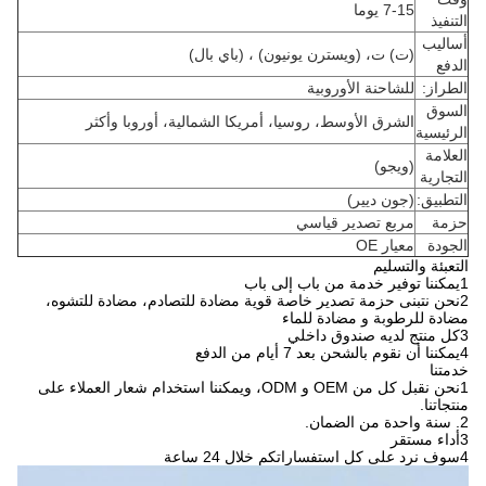
7-15 يوما
التنفيذ
أساليب
(ت) ت، (ويسترن يونيون) ، (باي بال)
الدفع
الطراز:
للشاحنة الأوروبية
السوق
الشرق الأوسط، روسيا، أمريكا الشمالية، أوروبا وأكثر
الرئيسية
العلامة
(ويجو)
التجارية
التطبيق:
(جون ديير)
حزمة
مربع تصدير قياسي
الجودة
معيار OE
التعبئة والتسليم
1يمكننا توفير خدمة من باب إلى باب
2نحن نتبنى حزمة تصدير خاصة قوية مضادة للتصادم، مضادة للتشوه،
مضادة للرطوبة و مضادة للماء
3كل منتج لديه صندوق داخلي
4يمكننا أن نقوم بالشحن بعد 7 أيام من الدفع
خدمتنا
1نحن نقبل كل من OEM و ODM، ويمكننا استخدام شعار العملاء على
منتجاتنا.
2. سنة واحدة من الضمان.
3أداء مستقر
4سوف نرد على كل استفساراتكم خلال 24 ساعة