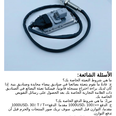
الأسئلة الشائعة:
ما هي شروط التعبئة الخاصة بك؟
ج: عادةً ما نقوم بتعبئة بضائعنا في صناديق بيضاء محايدة وصناديق بنية. إذا
كان لديك براءة اختراع مسجلة قانونياً، فيمكننا تعبئة البضائع في الصناديق
ذات العلامة التجارية الخاصة بك بعد الحصول على رسائل التفويض
الخاصة بك.
س2: ما هي شروط الدفع الخاصة بك؟
ج: الدفع <=1000USD، 100٪ مقدما. الدفع>=1000USD، 30٪ T / T
مقدما، التوازن قبل الشحن. سوف نريك صور المنتجات والحزم قبل أن
تدفع التوازن.