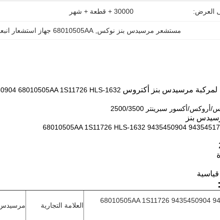
ى العرض:
30000 + قطعة + شهر
مستشعر مرسيدس بنز نوكس
, 
68010505AA جهاز استشعار انبعاثات OEM
 لمركبة مرسيدس بنز أكتروس OEM
0904 68010505AA 1S11726 HLS-1632
روكس/أكسور سبرينتر 2500/3500
سيدس بنز
9435451704 9435450904 68010505AA 1S1172
9435451704 9435450904 68010505AA 1S11726
العلامة التجارية
مرسيدس 