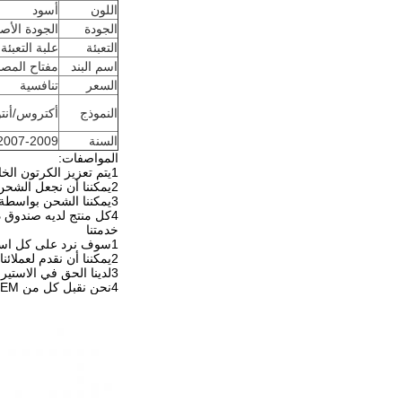
اللون
أسود
الجودة
الجودة الأصل
التعبئة
علبة التعبئة
اسم البند
مفتاح المصب
السعر
تنافسية
النموذج
أكتروس/أنتوس/
السنة
2007-2009
المواصفات:
1يتم تعزيز الكرتون الخارجي بشرائط يمكن أن تضمن سلامة المنتجات أثناء النقل.
2يمكننا أن نجعل الشحن 10 أيام بعد الدفع.
3يمكننا الشحن بواسطة شركة الشحن المُعيّنة للعملاء
4كل منتج لديه صندوق داخلي
خدمتنا
1سوف نرد على كل استفساراتكم خلال 24 ساعة
2يمكننا أن نقدم لعملائنا خدمة من محطة واحدة
3لدينا الحق في الاستيراد والتصدير
4نحن نقبل كل من OEM و ODM ويمكننا استخدام شعار العملاء على منتجاتنا