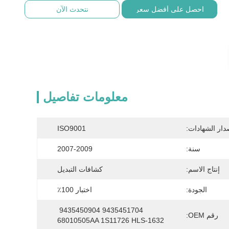
احصل على أفضل سعر
نتحدث الآن
معلومات تفاصيل
دار الشهادات:
ISO9001
سنة:
2007-2009
إنتاج الاسم:
كشافات التبديل
الجودة:
اختبار 100٪
9435451704 9435450904 
رقم OEM:
68010505AA 1S11726 HLS-1632