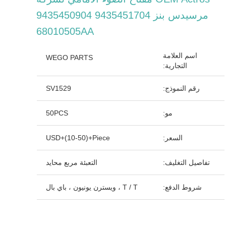
مرسيدس بنز 9435451704 9435450904
68010505AA
اسم العلامة
WEGO PARTS
التجارية:
رقم النموذج:
SV1529
مو:
50PCS
السعر:
USD+(10-50)+Piece
تفاصيل التغليف:
التعبئة مربع محايد
شروط الدفع:
T / T ، ويسترن يونيون ، باي بال