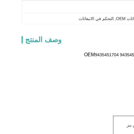
, 
التحكم في الانبعاثات
وصف المنتج
9435451704 943545
بنز