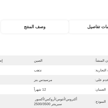
ات تفاصيل
وصف المنتج
 المنشأ:
الصين
إص
 التجارية:
نذهب
دم على:
مرسيدس بنز
الضمان:
12 شهراً
أكتروس/أنتوس/أروكس/أكسور 
النموذج:
سبرينتر 2500/3500