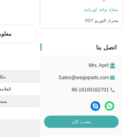
مفتاح نوافذ كهربائية
محرك التوربو VGT
معلوم
اتصل بنا
Mrs. April
مكان
Sales@wegoparts.com
العلامة
86-18100162701
يستخ
نتحدث الآن