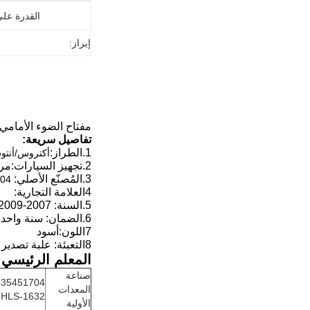
القدرة عل
إبراز:
مفتاح الضوء الأمامي
تفاصيل سريعة:
1.
الطراز:
أكتروس/أنتوس/أ
2.
تجهيز السيارات:
مر
3.
المُصنّع الأصلي:
6 HLS-1632
4العلامة التجارية:
5.
السنة:
2007-2009
6.
الضمان: سنة واحدة
7اللون:
أسود
8التعبئة: علبة تصدير قياسية
المعلم الرئيسي:
صناعة
المعدات
HLS-1632
الأولية