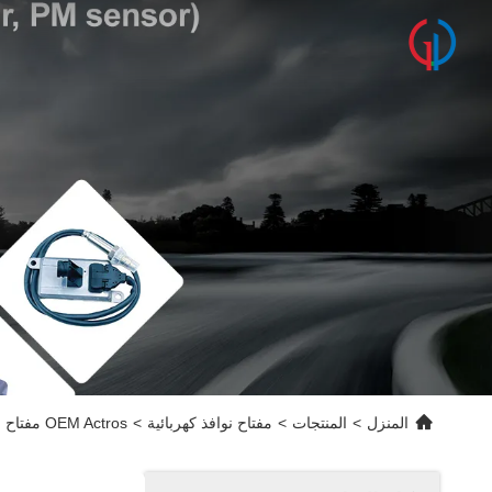
المنزل
>
المنتجات
>
مفتاح نوافذ كهربائية
>
OEM Actros مفتاح الضوء الأمامي لشركة مرسيدس بنز 9435451704 9435450904 68010505AA