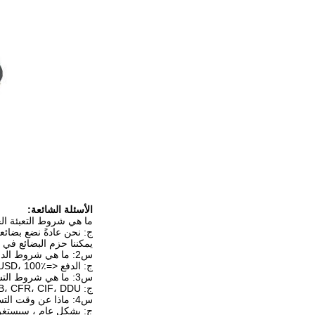
الأسئلة الشائعة:
ما هي شروط التعبئة ال
ج: نحن عادةً نضع بضائع
يمكننا حزم البضائع في
س2: ما هي شروط الدفع الخاصة بك؟
ج: الدفع <=1000USD، 100٪ مقدما. الدفع>=1000USD، 30٪ T / T مقدما، التوازن قبل الشحن. سوف نريك صور المنتجات والحزم قبل أن تدفع التوازن.
س3: ما هي شروط التسليم؟
ج: EXW، FOB، CFR، CIF، DDU.
س4: ماذا عن وقت التسليم؟
ج: بشكل عام ، سيستغرق الأمر 10-30 يومًا بعد استلام الدفع المسبق. يعتمد وقت التسليم