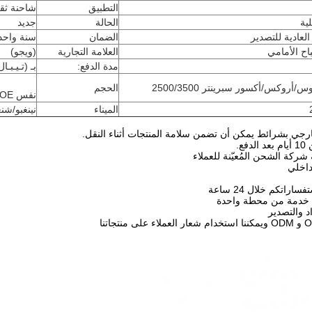
التطبيق
شاحنة ثقي
ية
الحالة
جديد
 العادية للتصدير
الضمان
سنة واحد
اح الأمامي
العلامة التجارية
(ويجو)
مدة الدفع:
بـ (تـيـبـال
أروكس/أكسور سبرينتر 2500/3500
الحجم
نفس OE
الميناء
نينغبو/شن