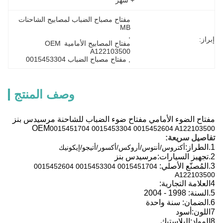
+ شهر
مفتاح مصباح الضباب لمصابيح الشاحنات 
MB
, 
إبراز:
مفتاح المصابيح الأمامية OEM 
A122103500
, 
مفتاح مصباح الضباب 0015453304
وصف المنتج
مفتاح الضوء الأمامي مفتاح ضوء الضباب للشاحنة مرسيدس بنز
OEM
0015451704 0015453304 0015452604 A122103500
تفاصيل سريعة:
1.
الطراز:
أكتروس/أنتوس/أروكس/أكسور/أتيجو/إيكونيك
2.
تجهيز السيارات:
مرسيدس بنز
3.
المُصنّع الأصلي:
0015451704 0015453304 0015452604
A122103500
4العلامة التجارية:
5.
السنة:
1998 - 2004
6.
الضمان: سنة واحدة
7اللون:
أسود
8المواد:
البلاستيك