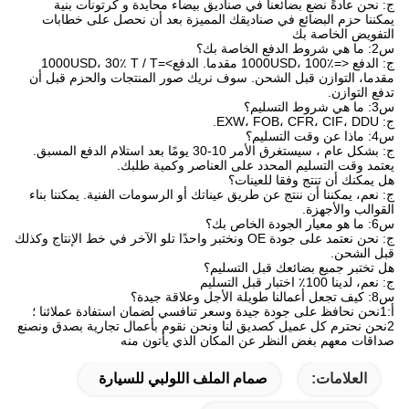
ج: نحن عادةً نضع بضائعنا في صناديق بيضاء محايدة و كرتونات بنية
يمكننا حزم البضائع في صناديقك المميزة بعد أن نحصل على خطابات
التفويض الخاصة بك
س2: ما هي شروط الدفع الخاصة بك؟
ج: الدفع <=1000USD، 100٪ مقدما. الدفع>=1000USD، 30٪ T / T
مقدما، التوازن قبل الشحن. سوف نريك صور المنتجات والحزم قبل أن
تدفع التوازن.
س3: ما هي شروط التسليم؟
ج: EXW، FOB، CFR، CIF، DDU.
س4: ماذا عن وقت التسليم؟
ج: بشكل عام ، سيستغرق الأمر 10-30 يومًا بعد استلام الدفع المسبق.
يعتمد وقت التسليم المحدد على العناصر وكمية طلبك.
هل يمكنك أن تنتج وفقا للعينات؟
ج: نعم، يمكننا أن ننتج عن طريق عيناتك أو الرسومات الفنية. يمكننا بناء
القوالب والأجهزة.
س6: ما هو معيار الجودة الخاص بك؟
ج: نحن نعتمد على جودة OE ونختبر واحدًا تلو الآخر في خط الإنتاج وكذلك
قبل الشحن.
هل تختبر جميع بضائعك قبل التسليم؟
ج: نعم، لدينا 100٪ اختبار قبل التسليم
س8: كيف تجعل أعمالنا طويلة الأجل وعلاقة جيدة؟
أ:1نحن نحافظ على جودة جيدة وسعر تنافسي لضمان استفادة عملائنا ؛
2نحن نحترم كل عميل كصديق لنا ونحن نقوم بأعمال تجارية بصدق ونصنع
صداقات معهم بغض النظر عن المكان الذي يأتون منه
العلامات:
صمام الملف اللولبي للسيارة