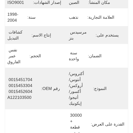
مكان المنشأ:
الصين
إصدار الشهادات:
ISO9001
1998-
العلامة التجارية:
نذهب
سنة:
2004
مرسيدس 
كشافات 
يستخدم على:
إنتاج الاسم:
بنز
التبديل
نفس 
سنة 
الضمان:
الحجم:
عمر 
واحدة
الفاروق
أكتروس/
أنتوس/
0015451704 
أروكس/
0015453304 
النموذج:
رقم OEM:
أكسور/
0015452604 
أتيجو/
A122103500
إيكونيك
30000 
+ 
القدرة على العرض:
قطعة 