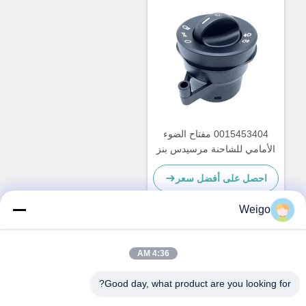
0015453404 مفتاح الضوء
الأمامي للشاحنة مرسيدس بنز
احصل على أفضل سعر
Weigo
اتصل سريعًا
4:36 AM
Good day, what product are you looking for?
عنوان