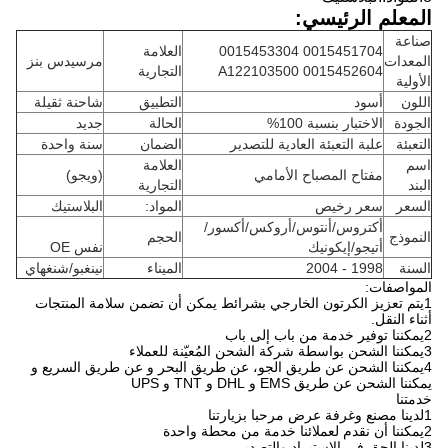
المعلم الرئيسي:
صناعة
0015451704 0015453304
العلامة
المعدات
مرسيدس بنز
0015452604 A122103500
التجارية
الأولية
اللون
أسود
التطبيق
شاحنة ثقيلة
الجودة
الاختبار بنسبة 100%
الحالة
جديد
التعبئة
علبة التعبئة العادية للتصدير
الضمان
سنة واحدة
اسم
العلامة
مفتاح المصباح الأمامي
(ويجو)
البند
التجارية
السعر
سعر رخيص
المواد:
البلاستيك
أكتروس/أنتوس/أروكس/أكسور/
النموذج
الحجم
أتيجو/إيكونيك
نفس OE
السنة
1998 - 2004
الميناء
نينغبو/شنغهاي
المواصفات:
1يتم تعزيز الكرتون الخارجي بشرائط يمكن أن تضمن سلامة المنتجات
أثناء النقل.
2يمكننا توفير خدمة من باب إلى باب
3يمكننا الشحن بواسطة شركة الشحن المُعيّنة للعملاء
4يمكننا الشحن عن طريق الجو، عن طريق البحر و عن طريق السريع و
يمكننا الشحن عن طريق EMS و DHL و TNT و UPS
خدمتنا
1لدينا مصنع وغرفة عرض مرحبا بزيارتنا
2يمكننا أن نقدم لعملائنا خدمة من محطة واحدة
3لدينا الحق في الاستيراد والتصدير