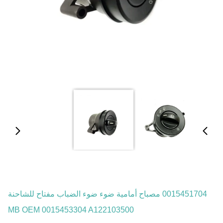
0015451704 مصباح أمامية ضوء ضوء الضباب مفتاح للشاحنة
MB OEM 0015453304 A122103500