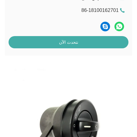
86-18100162701
نتحدث الآن