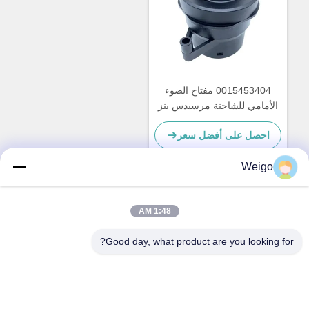
0015453404 مفتاح الضوء
الأمامي للشاحنة مرسيدس بنز
احصل على أفضل سعر
Weigo
اتصل سريعًا
1:48 AM
Good day, what product are you looking for?
عنوان
منطقة Xi'ao الصناعية ، مدينة Ruian ، Zhejiang Pro ، الصين
325200
هاتف