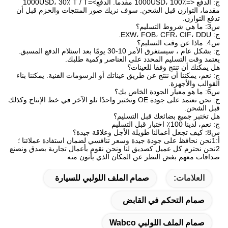
ج: الدفع <=1000USD، 100٪ مقدما. الدفع>=1000USD، 30٪ T / T
مقدما، التوازن قبل الشحن. سوف نريك صور المنتجات والحزم قبل أن
تدفع التوازن.
س3: ما هي شروط التسليم؟
ج: EXW، FOB، CFR، CIF، DDU.
س4: ماذا عن وقت التسليم؟
ج: بشكل عام ، سيستغرق الأمر 10-30 يومًا بعد استلام الدفع المسبق.
يعتمد وقت التسليم المحدد على العناصر وكمية طلبك.
هل يمكنك أن تنتج وفقا للعينات؟
ج: نعم، يمكننا أن ننتج عن طريق عيناتك أو الرسومات الفنية. يمكننا بناء
القوالب والأجهزة.
س6: ما هو معيار الجودة الخاص بك؟
ج: نحن نعتمد على جودة OE ونختبر واحدًا تلو الآخر في خط الإنتاج وكذلك
قبل الشحن.
هل تختبر جميع بضائعك قبل التسليم؟
ج: نعم، لدينا 100٪ اختبار قبل التسليم
س8: كيف تجعل أعمالنا طويلة الأجل وعلاقة جيدة؟
أ:1نحن نحافظ على جودة جيدة وسعر تنافسي لضمان استفادة عملائنا ؛
2نحن نحترم كل عميل كصديق لنا ونحن نقوم بأعمال تجارية بصدق ونصنع
صداقات معهم بغض النظر عن المكان الذي يأتون منه
العلامات:
صمام الملف اللولبي للسيارة
صمام التحكم في القابض
صمام الملف اللولبي Wabco