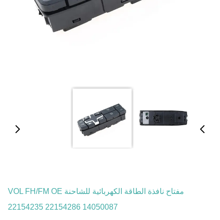
مفتاح نافذة الطاقة الكهربائية للشاحنة VOL FH/FM OE
22154235 22154286 14050087