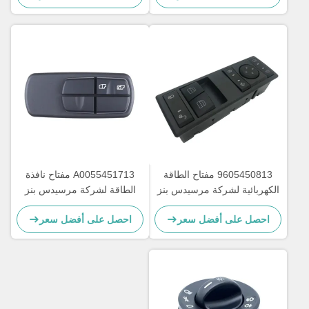
9605450813 مفتاح الطاقة
A0055451713 مفتاح نافذة
الكهربائية لشركة مرسيدس بنز
الطاقة لشركة مرسيدس بنز
أكتروس MP4 OEM
للشاحنة OEM A0035450113
احصل على أفضل سعر
احصل على أفضل سعر
A0025450113
A9605450813