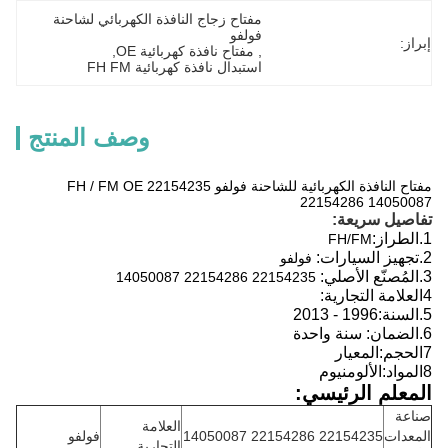
مفتاح زجاج النافذة الكهربائي لشاحنة 
فولفو
إبراز:
, 
مفتاح نافذة كهربائية OE
, 
استبدال نافذة كهربائية FH FM
وصف المنتج
مفتاح النافذة الكهربائية للشاحنة فولفو FH / FM OE 22154235
22154286 14050087
تفاصيل سريعة:
1.
الطراز:
FH/FM
2.
تجهيز السيارات:
فولفو
3.
المُصنّع الأصلي:
22154235 22154286 14050087
4العلامة التجارية:
5.
السنة:
1996 - 2013
6.
الضمان: سنة واحدة
7الحجم:
المعيار
8المواد:
الألومنيوم
المعلم الرئيسي:
صناعة
العلامة
المعدات
22154235 22154286 14050087
فولفو
التجارية