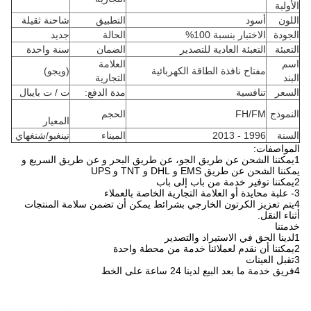
الأولية
اللون
أسود
التطبيق
شاحنة ثقيلة
الجودة
الاختبار بنسبة 100%
الحالة
جديد
التعبئة
التعبئة العادية للتصدير
الضمان
سنة واحدة
اسم
العلامة
مفتاح نافذة الطاقة الكهربائية
(ويجو)
البند
التجارية
السعر
تنافسية
مدة الدفع:
ت / ت بايبال
النموذج
FH/FM
الحجم
المعيار
السنة
1996 - 2013
الميناء
نينغبو/شنغهاي
المواصفات:
1يمكننا الشحن عن طريق الجو، عن طريق البحر و عن طريق السريع و
يمكننا الشحن عن طريق EMS و DHL و TNT و UPS
2يمكننا توفير خدمة من باب إلى باب
3- علبة محايدة أو العلامة التجارية الخاصة بالعملاء
4يتم تعزيز الكرتون الخارجي بشرائط يمكن أن تضمن سلامة المنتجات
أثناء النقل.
خدمتنا
1لدينا الحق في الاستيراد والتصدير
2يمكننا أن نقدم لعملائنا خدمة من محطة واحدة
3تقبل العينات
4فريق خدمة ما بعد البيع لدينا 24 ساعة على الخط