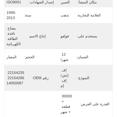
مكان المنشأ:
الصين
إصدار الشهادات:
ISO9001
1996-
العلامة التجارية:
نذهب
سنة:
2013
مفتاح 
نافذة 
يستخدم على:
فولفو
إنتاج الاسم:
الطاقة 
الكهربائية
12 
الضمان:
الحجم:
المعيار
شهرا
إف 
22154235 
إتش/
النموذج:
رقم OEM:
22154286 
إف 
14050087
إم
30000 
+ 
القدرة على العرض:
قطعة 
+ شهر