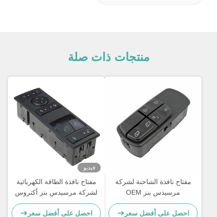
منتجات ذات صلة
فيديو
مفتاح نافذة الشاحنة لشركة
مفتاح نافذة الطاقة الكهربائية
مرسيدس بنز OEM
لشركة مرسيدس بنز أكتروس
A0045451813
MP4 شاحنة OEM
احصل على أفضل سعر
احصل على أفضل سعر
A9605451013