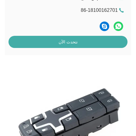
86-18100162701
نتحدث الآن