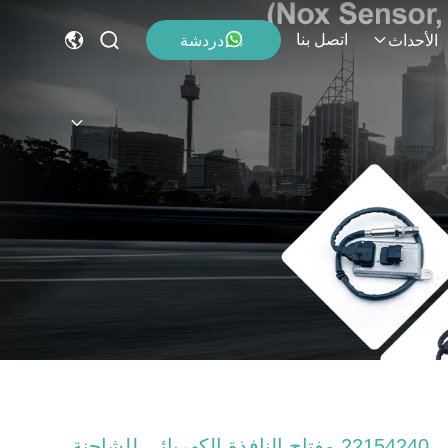
اتصل بنا
دردشة
الأحداث
22154240 مفتاح النافذة الكهربائي للشاحنة