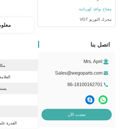
مفتاح نوافذ كهربائية
محرك التوربو VGT
معلوم
اتصل بنا
Mrs. April
مكان
Sales@wegoparts.com
العلامة
86-18100162701
يستخ
نتحدث الآن
القدرة عل