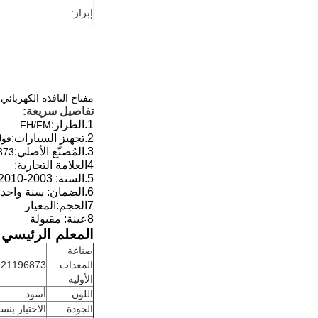
إبراز:
مفتاح النافذة الكهربائي للشاحنة فولفو 240
تفاصيل سريعة:
1.
الطراز:
FH/FM
2.
تجهيز السيارات:
فول
3.
المُصنّع الأصلي:
154240
4العلامة التجارية:
5.
السنة:
2003-2010
6.
الضمان: سنة واحدة
7الحجم:
المعيار
8عينة: مقبولة
المعلم الرئيسي:
صناعة
المعدات
21196873 22154240
الأولية
اللون
أسود
الجودة
الاختبار بنسبة 0