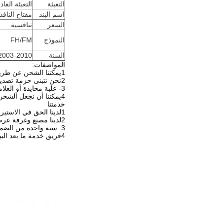
التعبئة
التعبئة العاد
اسم البند
مفتاح النافذ
السعر
تنافسية
النموذج
FH/FM
السنة
2003-2010
المواصفات:
1يمكننا الشحن عن طريق الجو، عن طريق البحر و عن طريق السريع و يمكننا الشحن عن طريق EMS و DHL و TNT و UPS
2نحن نتبنى حزمة تصدير خاصة قوية مضادة للتصادم، مضادة للتشوه، مضادة للرطوبة و مضادة للماء
3- علبة محايدة أو العلامة التجارية الخاصة بالعملاء
4يمكننا أن نجعل الشحن 10 أيام بعد الدفع.
خدمتنا
1لدينا الحق في الاستيراد والتصدير
2لدينا مصنع وغرفة عرض مرحبا بزيارتنا
3. سنة واحدة من الضمان.
4فريق خدمة ما بعد البيع لدينا 24 ساعة على الخط