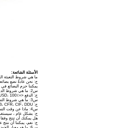
الأسئلة الشائعة:
ما هي شروط التعبئة ال
ج: نحن عادةً نضع بضائع
يمكننا حزم البضائع في
س2: ما هي شروط الدفع الخاصة بك؟
ج: الدفع <=1000USD، 100٪ مقدما. الدفع>=1000USD، 30٪ T / T مقدما، التوازن قبل الشحن. سوف نريك صور المنتجات والحزم قبل أن تدفع التوازن.
س3: ما هي شروط التسليم؟
ج: EXW، FOB، CFR، CIF، DDU.
س4: ماذا عن وقت التسليم؟
ج: بشكل عام ، سيستغرق الأمر 10-30 يومًا بعد استلام الدفع المسبق. يعتمد وقت التسليم
هل يمكنك أن تنتج وفقا 
ج: نعم، يمكننا أن ننتج 
س6: ما هو معيار الجودة الخاص بك؟