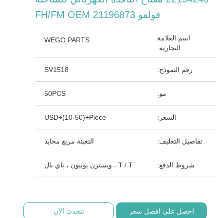
فولفو FH/FM OEM 21196873
اسم العلامة
WEGO PARTS
التجارية:
رقم النموذج:
SV1518
مو:
50PCS
السعر:
USD+(10-50)+Piece
تفاصيل التغليف:
التعبئة مربع محايد
شروط الدفع:
T / T ، ويسترن يونيون ، باي بال
احصل على أفضل سعر
نتحدث الآن