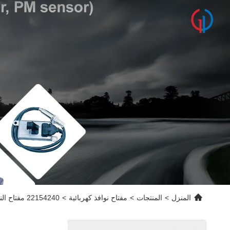
المنزل
>
المنتجات
>
مفتاح نوافذ كهربائية
>
22154240 مفتاح النافذة الكهربائي للشاحنة فولفو FH/FM OEM 21196873