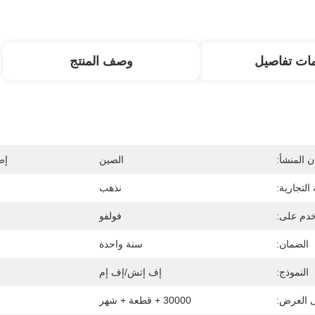
ات تفاصيل
وصف المنتج
 المنشأ:
الصين
إص
 التجارية:
نذهب
دم على:
فولفو
الضمان:
سنة واحدة
النموذج:
إف إتش/إف إم
ى العرض:
30000 + قطعة + شهر