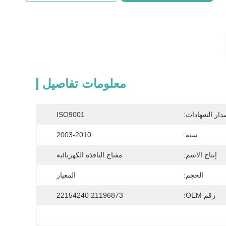
معلومات تفاصيل
دار الشهادات:
ISO9001
سنة:
2003-2010
إنتاج الاسم:
مفتاح النافذة الكهربائية
الحجم:
المعيار
رقم OEM:
21196873 22154240