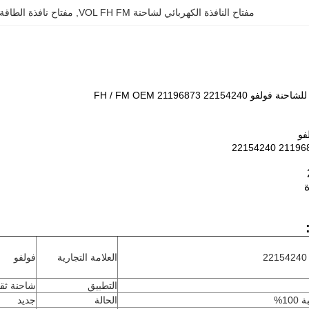
مفتاح النافذة الكهربائي لشاحنة VOL FH FM
, 
مفتاح نافذة الطاقة 1196873
FH / FM OEM 21196873 22154
فو
21196873 22
العلامة التجارية
فولفو
التطبيق
شاحنة ثقي
10%
الحالة
جديد