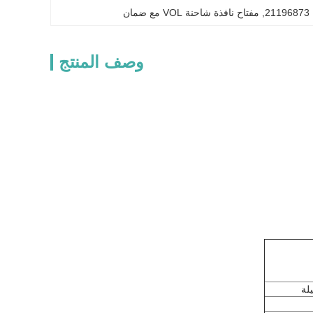
2
, 
مفتاح نافذة شاحنة VOL مع ضمان
وصف المنتج
لة