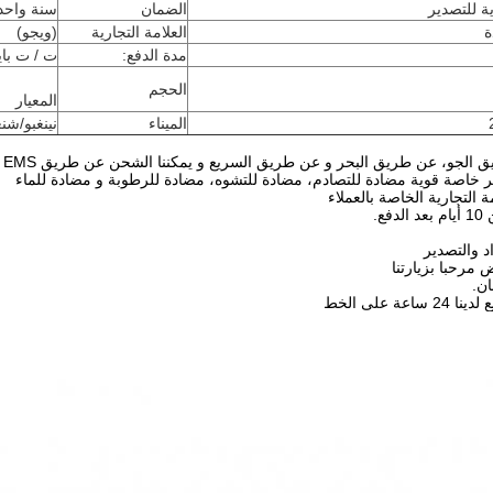
ية للتصدير
الضمان
سنة واحد
ة
العلامة التجارية
(ويجو)
مدة الدفع:
ت / ت باي
الحجم
المعيار
الميناء
نينغبو/شن