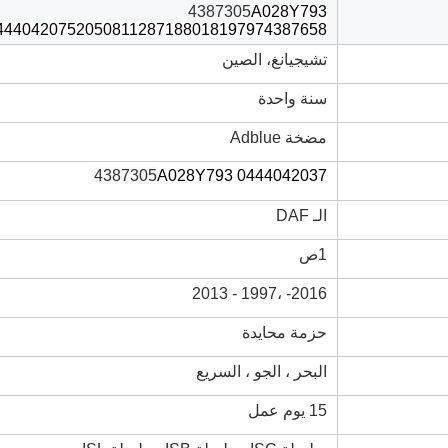
4387305
A028Y793
444042075
2050811
2871880
1819797
4387658
تشيجيانغ، الصين
سنة واحدة
مضخة Adblue
4387305
A028Y793
0444042037
الـ DAF
1ص
1997 - 2013
2016- ،
حزمة محايدة
البحر ، الجو ، السريع
15 يوم عمل