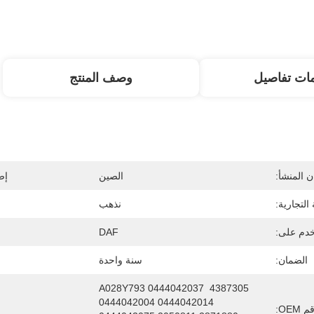
ات تفاصيل
وصف المنتج
 المنشأ:
الصين
إص
 التجارية:
نذهب
دم على:
DAF
الضمان:
سنة واحدة
4387305 A028Y793 0444042037 
0444042004 0444042014 
 OEM: