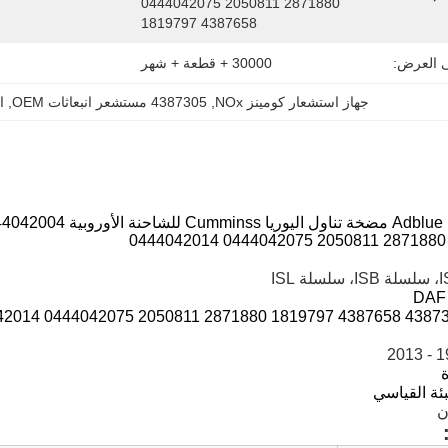
0444042075 2050811 2871880 
1819797 4387658
ى العرض:
30000 + قطعة + شهر
جهاز استشعار كومينز NOx
, 
4387305 مستشعر انبعاثات OEM
, 
ا
محرك الديزل مضخة lue
0444042014 0444042075 2050811 2871880
4387305 A028Y793 0444042037 0444042004 0444042014 0444042075 2
199
ن