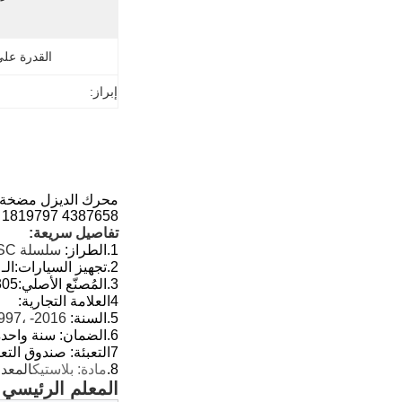
القدرة عل
إبراز:
 1819797 4387658
تفاصيل سريعة:
1.
الطراز:
سلسلة ISC، سلسلة ISB، سلسلة ISL
2.
تجهيز السيارات:
الـ DAF
3.
المُصنّع الأصلي:
050811 2871880 1819797 4387658
4العلامة التجارية:
5.
السنة:
2016- ،
7 - 2013
6.
الضمان: سنة واحدة
7التعبئة: صندوق التعبئة القياسي
8.
مادة: بلاستيك
المعد
المعلم الرئيسي: