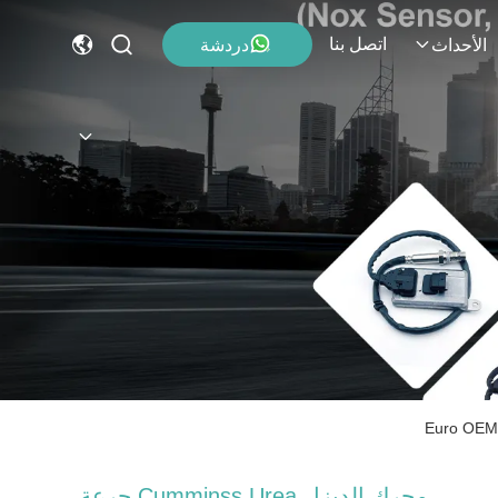
اتصل بنا
دردشة
الأحداث
محرك الديزل Cumminss Urea جرعة