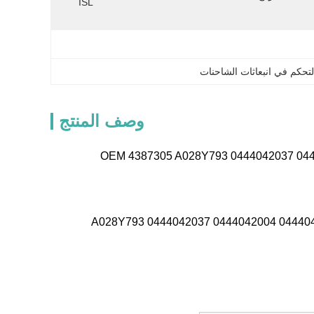
ISL
لتحكم في انبعاثات الشاحنات
وصف المنتج
Adb مضخة تناول اليوريا Cumminss للشاحنة الأوروبية OEM 4387305 A028Y793 0444042037 0444042004