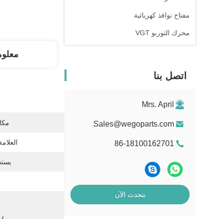
مفتاح نوافذ كهربائية
محرك التوربو VGT
معلوم
اتصل بنا
Mrs. April
مكان
Sales@wegoparts.com
العلامة
86-18100162701
يستخ
نتحدث الآن
رقم