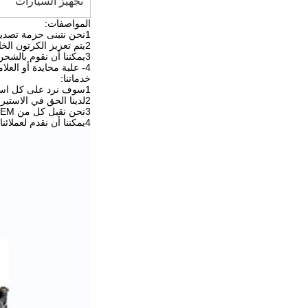
تجهيز السيارات
المواصفات:
1نحن نتبنى حزمة تصدير خاصة قوية مضادة للتصادم، مضادة للتشوه، مضادة للرطوبة و مضادة للماء
2يتم تعزيز الكرتون الخارجي بشرائط يمكن أن تضمن سلامة المنتجات أثناء النقل.
3يمكننا أن نقوم بالشحن بعد 7 أيام من الدفع
4- علبة محايدة أو العلامة التجارية الخاصة بالعملاء
خدماتنا:
1سوف نرد على كل استفساراتكم خلال 24 ساعة
2لدينا الحق في الاستيراد والتصدير
3نحن نقبل كل من OEM و ODM، ويمكننا استخدام شعار العملاء على منتجاتنا.
4يمكننا أن نقدم لعملائنا خدمة من محطة واحدة