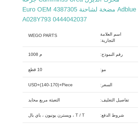
Adblue مضخة لشاحنة Euro OEM 4387305
A028Y793 0444042037
اسم العلامة
WEGO PARTS
التجارية:
رقم النموذج:
م 1008
مو:
10 قطع
السعر:
USD+(140-170)+Piece
تفاصيل التغليف:
التعبئة مربع محايد
شروط الدفع:
T / T ، ويسترن يونيون ، باي بال