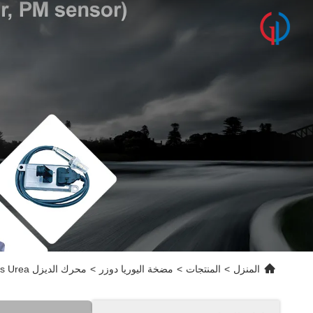
المنزل
>
المنتجات
>
مضخة اليوريا دوزر
>
محرك الديزل Cumminss Urea جرعة Adblue مضخة لشاحنة Euro OEM 4387305 A028Y793 0444042037