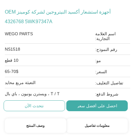
أجهزة استشعار أكسيد النيتروجين لشركة كومينز OEM
4326768 5WK97347A
اسم العلامة
WEGO PARTS
التجارية:
NS1518
رقم النموذج:
10 قطع
مو:
65-70$
السعر:
التعبئة مربع محايد
تفاصيل التغليف:
T / T ، ويسترن يونيون ، باي بال
شروط الدفع:
احصل على أفضل سعر
نتحدث الآن
معلومات تفاصيل
وصف المنتج