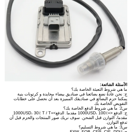
الأسئلة الشائعة:
ما هي شروط التعبئة الخاصة بك؟
ج: نحن عادةً نضع بضائعنا في صناديق بيضاء محايدة و كرتونات بنية
يمكننا حزم البضائع في صناديقك المميزة بعد أن نحصل على خطابات
التفويض الخاصة بك
س2: ما هي شروط الدفع الخاصة بك؟
ج: الدفع <=1000USD، 100٪ مقدما. الدفع>=1000USD، 30٪ T / T
مقدما، التوازن قبل الشحن. سوف نريك صور المنتجات والحزم قبل أن
تدفع التوازن.
س3: ما هي شروط التسليم؟
ج: EXW، FOB، CFR، CIF، DDU.