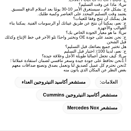
س4: ماذا عن وقت التسليم؟
ج: بشكل عام ، سيستغرق الأمر 10-30 يومًا بعد استلام الدفع المسبق.
يعتمد وقت التسليم المحدد على العناصر وكمية طلبك.
هل يمكنك أن تنتج وفقا للعينات؟
ج: نعم، يمكننا أن ننتج عن طريق عيناتك أو الرسومات الفنية. يمكننا بناء
القوالب والأجهزة.
س6: ما هو معيار الجودة الخاص بك؟
ج: نحن نعتمد على جودة OE ونختبر واحدًا تلو الآخر في خط الإنتاج وكذلك
قبل الشحن.
هل تختبر جميع بضائعك قبل التسليم؟
ج: نعم، لدينا 100٪ اختبار قبل التسليم
س8: كيف تجعل أعمالنا طويلة الأجل وعلاقة جيدة؟
أ:1نحن نحافظ على جودة جيدة وسعر تنافسي لضمان استفادة عملائنا ؛
2نحن نحترم كل عميل كصديق لنا ونعمل بصدق ونصنع صداقات معهم
بغض النظر عن المكان الذي يأتون منه
العلامات:
مستشعر أكاسيد النيتروجين العداء
مستشعر أكاسيد النيتروجين Cummins
مستشعر Mercedes Nox