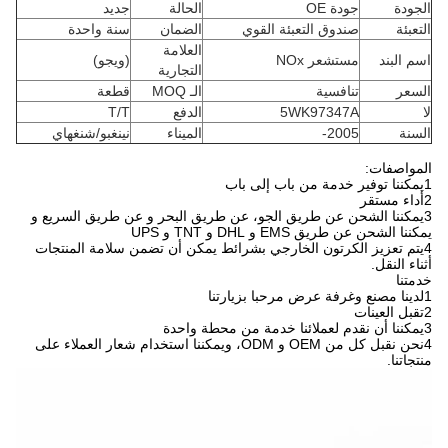
الجودة
جودة OE
الحالة
جديد
التعبئة
صندوق التعبئة القوي
الضمان
سنة واحدة
العلامة
اسم البند
مستشعر NOx
(ويجو)
التجارية
السعر
تنافسية
الـ MOQ
قطعة
لا
5WK97347A
الدفع
T/T
السنة
2005-
الميناء
نينغبو/شنغهاي
المواصفات:
1يمكننا توفير خدمة من باب إلى باب
2أداء مستقر
3يمكننا الشحن عن طريق الجو، عن طريق البحر و عن طريق السريع و
يمكننا الشحن عن طريق EMS و DHL و TNT و UPS
4يتم تعزيز الكرتون الخارجي بشرائط يمكن أن تضمن سلامة المنتجات
أثناء النقل.
خدمتنا
1لدينا مصنع وغرفة عرض مرحبا بزيارتنا
2تقبل العينات
3يمكننا أن نقدم لعملائنا خدمة من محطة واحدة
4نحن نقبل كل من OEM و ODM، ويمكننا استخدام شعار العملاء على
منتجاتنا.