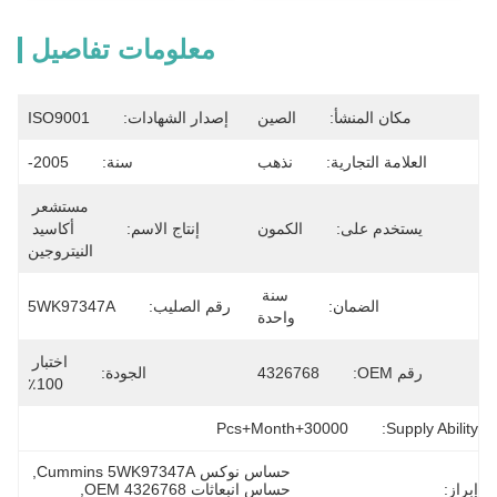
معلومات تفاصيل
مكان المنشأ:
الصين
إصدار الشهادات:
ISO9001
العلامة التجارية:
نذهب
سنة:
2005-
مستشعر 
يستخدم على:
الكمون
إنتاج الاسم:
أكاسيد 
النيتروجين
سنة 
الضمان:
رقم الصليب:
5WK97347A
واحدة
اختبار 
رقم OEM:
4326768
الجودة:
100٪
30000+Pcs+Month
Supply Ability:
حساس نوكس Cummins 5WK97347A
, 
إبراز:
حساس انبعاثات OEM 4326768
, 