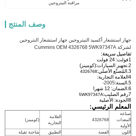
مراقبة النيتروجين
وصف المنتج
جهاز استشعار أكسيد النيتروجين جهاز استشعار النتروجين
لشركة Cummins OEM 4326768 5WK97347A
تفاصيل سريعة:
1فولت: 24 فولت
2.
تجهيز السيارات:
(كومينز)
3.
المُصنّع الأصلي:
4326768
4العلامة التجارية:
5.
السنة:
2005-
6.
الضمان: 12 شهرا
7رقم الصليب:
5WK97347A
8الجودة: الأصلية
المعلم الرئيسي:
صناعة
العلامة
المعدات
4326768
(كومينز)
التجارية
الأولية
اللون
الفضة
التطبيق
شاحنة ثقيلة