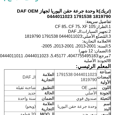
(تريك)
k وحدة جرعة حقن اليوريا لجهاز DAF OEM
0444011023 1791538 1819790
تفاصيل سريعة:
1.
الطراز:
CF 85، CF 75، XF 105
2.
تجهيز السيارات:
الـ DAF
3.
المُصنّع الأصلي:
0444011023 1791538 1819790
4العلامة التجارية:
5.
السنة:
2001-2013، 2001-2013، 2005-
6.
الضمان: 12 شهرا
7مرجع:
4047755495183، 5.45177، 0444011023، 0444011011
8الجودة: الأصلية
المعلم الرئيسي:
صناعة
0444011023 1791538
العلامة
المعدات
الـ DAF
1819790
التجارية
الأولية
اللون
نفس OE
التطبيق
شاحنة ثقيلة
الجودة
الأصلي
الحالة
جديد
التعبئة
صندوق قوي
الضمان
سنة واحدة
اسم
العلامة
وحدة جرعة حقن اليوريا
(ويجو)
البند
التجارية
السعر
سعر جيد
الـ MOQ
20 قطعة