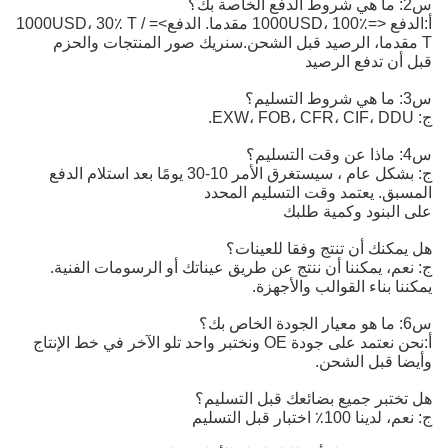
س2: ما هي شروط الدفع الخاصة بك؟
أ:
الدفع <=1000USD، 100٪ مقدما. الدفع>=1000USD، 30٪ T / 
T مقدما، الرصيد قبل الشحن.
سنريك صور المنتجات والحزم
قبل أن تدفع الرصيد
س3: ما هي شروط التسليم؟
ج: EXW، FOB، CFR، CIF، DDU.
س4: ماذا عن وقت التسليم؟
ج: بشكل عام ، سيستغرق الأمر 10-30 يومًا بعد استلام الدفع
المسبق. يعتمد وقت التسليم المحدد
على البنود وكمية طلبك
هل يمكنك أن تنتج وفقا للعينات؟
ج: نعم، يمكننا أن ننتج عن طريق عيناتك أو الرسومات الفنية.
يمكننا بناء القوالب والأجهزة.
س6: ما هو معيار الجودة الخاص بك؟
أ:
نحن نعتمد على جودة OE ونختبر واحد تلو الآخر في خط الإنتاج 
وأيضا قبل الشحن.
هل تختبر جميع بضائعك قبل التسليم؟
ج: نعم، لدينا 100٪ اختبار قبل التسليم