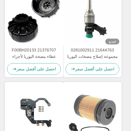
فيديو
21376707 F00BH20133
21644763 0281002911
مجموعة إصلاح مضخات اليوريا
غطاء مضخة اليوريا لأجزاء
للشاحنات قطع مضخات اليوريا
مضخة الغاز
احصل على أفضل سعر
احصل على أفضل سعر