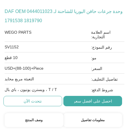
وحدة جرعات حاقن اليوريا للشاحنة لـ DAF OEM 0444011023
1791538 1819790
اسم العلامة
WEGO PARTS
التجارية:
SV1152
رقم النموذج:
10 قطع
مو:
USD+(88-100)+Piece
السعر:
التعبئة مربع محايد
تفاصيل التغليف:
T / T ، ويسترن يونيون ، باي بال
شروط الدفع:
احصل على أفضل سعر
نتحدث الآن
معلومات تفاصيل
وصف المنتج