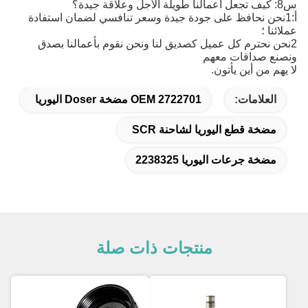
س8: كيف تجعل أعمالنا طويلة الأجل وعلاقة جيدة؟
أ:1نحن نحافظ على جودة جيدة وسعر تنافسي لضمان استفادة
عملائنا ؛
2نحن نحترم كل عميل كصديق لنا ونحن نقوم بأعمالنا بصدق
ونصنع صداقات معهم
لا يهم من أين يأتون.
العلامات:
OEM 2722701 مضخة Doser اليوريا
مضخة قطع اليوريا لشاحنة SCR
مضخة جرعات اليوريا 2238325
منتجات ذات صلة