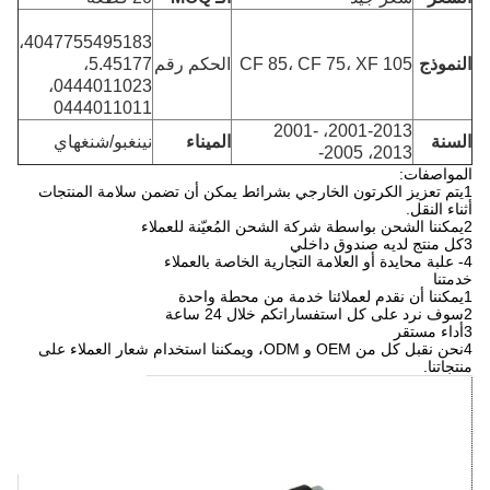
4047755495183،
النموذج
CF 85، CF 75، XF 105
الحكم رقم
5.45177،
0444011023،
0444011011
2001-2013، 2001-
السنة
الميناء
نينغبو/شنغهاي
2013، 2005-
المواصفات:
1يتم تعزيز الكرتون الخارجي بشرائط يمكن أن تضمن سلامة المنتجات
أثناء النقل.
2يمكننا الشحن بواسطة شركة الشحن المُعيّنة للعملاء
3كل منتج لديه صندوق داخلي
4- علبة محايدة أو العلامة التجارية الخاصة بالعملاء
خدمتنا
1يمكننا أن نقدم لعملائنا خدمة من محطة واحدة
2سوف نرد على كل استفساراتكم خلال 24 ساعة
3أداء مستقر
4نحن نقبل كل من OEM و ODM، ويمكننا استخدام شعار العملاء على
منتجاتنا.