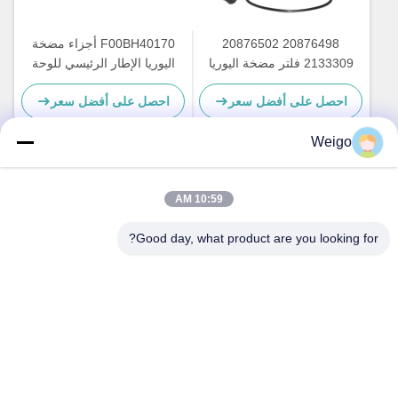
20876498 20876502
F00BH40170 أجزاء مضخة
2133309 فلتر مضخة اليوريا
اليوريا الإطار الرئيسي للوحة
لأجزاء إصلاح مضخة Adblue
الدائرة مضخة اليوريا
احصل على أفضل سعر
احصل على أفضل سعر
Weigo
اتصل سريعًا
10:59 AM
Good day, what product are you looking for?
عنوان
منطقة Xi'ao الصناعية ، مدينة Ruian ، Zhejiang Pro ، الصين
325200
هاتف
86-18100162701
البريد الإلكتروني