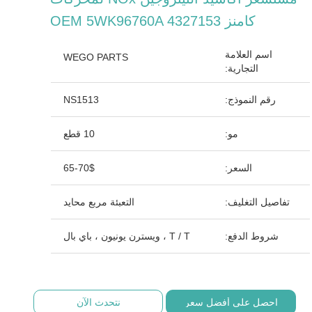
كامنز OEM 5WK96760A 4327153
اسم العلامة
WEGO PARTS
التجارية:
رقم النموذج:
NS1513
مو:
10 قطع
السعر:
65-70$
تفاصيل التغليف:
التعبئة مربع محايد
شروط الدفع:
T / T ، ويسترن يونيون ، باي بال
احصل على أفضل سعر
نتحدث الآن