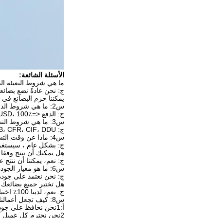
الأسئلة الشائعة:
ما هي شروط التعبئة ال
ج: نحن عادةً نضع بضائع
يمكننا حزم البضائع في
س2: ما هي شروط الدفع الخاصة بك؟
ج: الدفع <=1000USD، 100٪ مقدما. الدفع>=1000USD، 30٪ T / T مقدما، التوازن قبل الشحن. سوف نريك صور المنتجات والحزم قبل أن تدفع التوازن.
س3: ما هي شروط التسليم؟
ج: EXW، FOB، CFR، CIF، DDU.
س4: ماذا عن وقت التسليم؟
ج: بشكل عام ، سيستغرق الأمر 10-30 يومًا بعد استلام الدفع المسبق. يعتمد وقت التسليم
هل يمكنك أن تنتج وفقا 
ج: نعم، يمكننا أن ننتج 
س6: ما هو معيار الجودة الخاص بك؟
ج: نحن نعتمد على جودة OE ونختبر واحدًا تلو الآخر في خط الإنتاج وكذلك قبل ا
هل تختبر جميع بضائعك 
ج: نعم، لدينا 100٪ اختبار قبل التسليم
س8: كيف تجعل أعمالنا طويلة الأجل وعلاقة جيدة؟
أ:1نحن نحافظ على جودة جيدة وسعر تنافسي لضمان استفادة عملائنا ؛
2نحن نحترم كل عميل كصديق لنا ونعمل بصدق ونصنع صداقات معهم بغض النظر عن المكان الذي يأتون منه