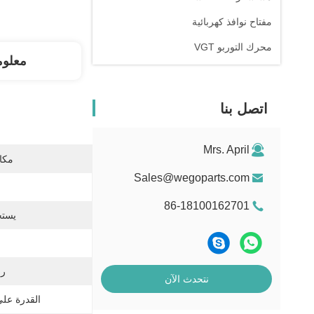
مفتاح نوافذ كهربائية
محرك التوربو VGT
معلوم
اتصل بنا
Mrs. April
مكان
Sales@wegoparts.com
86-18100162701
يستخ
رقم
نتحدث الآن
القدرة عل