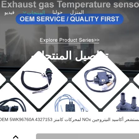
المنزل
حولنا
فيديو
المنتجات
تفاصيل المنتجات
تشعر أكاسيد النيتروجين NOx لمحركات كامنز OEM 5WK96760A 4327153