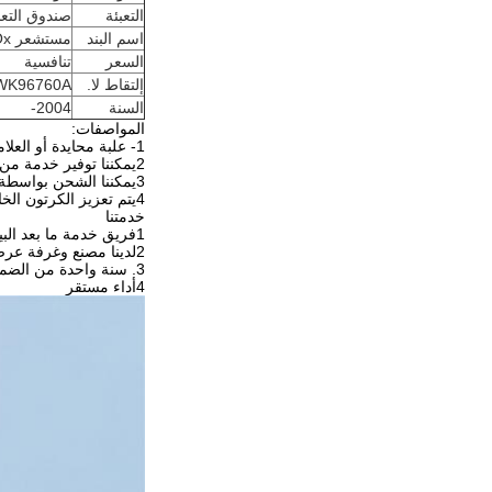
التعبئة
صندوق التعب
اسم البند
مستشعر NOx
السعر
تنافسية
إلتقاط لا.
WK96760A
السنة
2004-
المواصفات:
1- علبة محايدة أو العلامة التجارية الخاصة بالعملاء
2يمكننا توفير خدمة من باب إلى باب
3يمكننا الشحن بواسطة شركة الشحن المُعيّنة للعملاء
4يتم تعزيز الكرتون الخارجي بشرائط يمكن أن تضمن سلامة المنتجات أثناء النقل.
خدمتنا
1فريق خدمة ما بعد البيع لدينا 24 ساعة على الخط
2لدينا مصنع وغرفة عرض مرحبا بزيارتنا
3. سنة واحدة من الضمان
4أداء مستقر