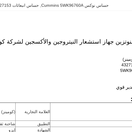
حساس نوكس Cummins 5WK96760A
, 
حساس انبعاثات OEM 4327153
ن جهاز استشعار النيتروجين والأكسجين لشركة كومينز K96760A 4327153
مينز)
4327
5WK9
العلامة التجارية
(كومينز)
التطبيق
شاحنة ثقي
الشهادة
إيزو