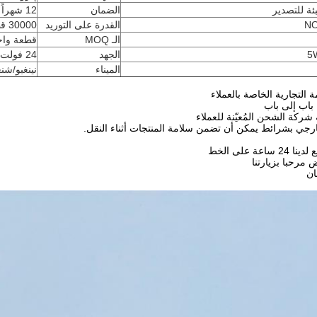
ئة للتصدير
الضمان
12 شهراً
القدرة على التوريد
30000 قطعة/شهر
الـ MOQ
قطعة واح
5
الجهد
24 فولت
الميناء
نينغبو/شن