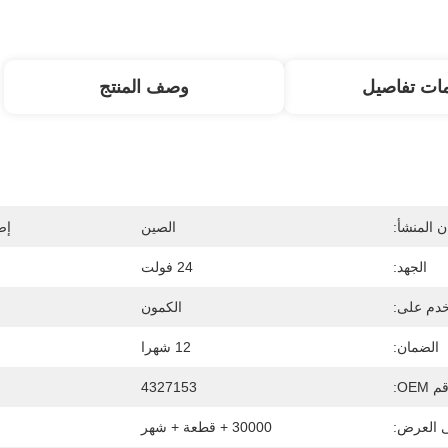
ات تفاصيل
وصف المنتج
 المنشأ:
الصين
إص
الجهد:
24 فولت
دم على:
الكمون
الضمان:
12 شهرا
 OEM:
4327153
ى العرض:
30000 + قطعة + شهر