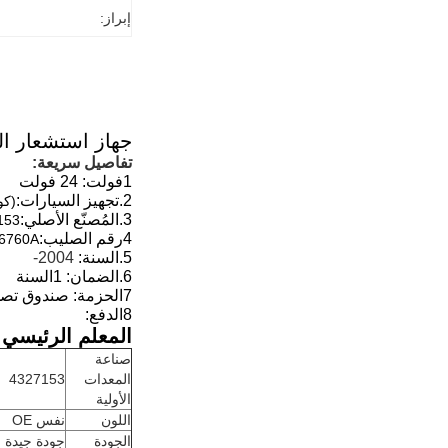
إبراز:
جهاز استشعار النوتزي
تفاصيل سريعة:
1فولت: 24 فولت
2.
تجهيز السيارات:
(كو
3.
المُصنّع الأصلي:
153
4رقم الصليب:
6760A
5.
السنة:
2004-
6.
الضمان: 1
السنة
7الحزمة: صندوق تصدير قوي
8الدفع:
المعلم الرئيسي:
صناعة
المعدات
4327153
الأولية
اللون
نفس OE
الجودة
جودة جيدة