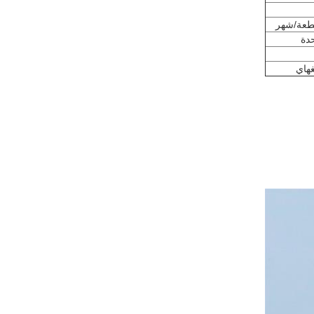
دة
غهاي