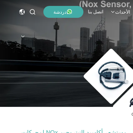
اتصل بنا
دردشة
الأحداث
مستشعر أكاسيد النيتروجين NOx لمحركات