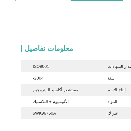
معلومات تفاصيل
دار الشهادات:
ISO9001
سنة:
2004-
إنتاج الاسم:
مستشعر أكاسيد النيتروجين
المواد:
الألومنيوم + البلاستيك
عبر لا.:
5WK96760A