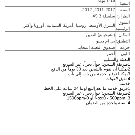
7-15 يوما
التنفيذ
السنة
2011-2017, 2012-
الطراز:
سلسلة X5 3
السوق
الشرق الأوسط، روسيا، أمريكا الشمالية، أوروبا وأكثر
الرئيسية
المكان
(تشيجيانغ) الصين
التطبيق:
بي ام دبليو
حزمة
صندوق التعبئة المحايد
اللون
أحمر
التعبئة والتسليم
1طريقة الشحن: جواً، بحراً، عبر السريع
2يمكننا أن نقوم بالشحن بعد 30 يوماً من الدفع
3يمكننا توفير خدمة من باب إلى باب
4.
تقبل العينات
خدمتنا
1فريق خدمة ما بعد البيع لدينا 24 ساعة على الخط
2طريقة الشحن: جواً، بحراً، عبر السريع
3. Nox:0 - 500ppm أو 0-1500ppm
4. سنة واحدة من الضمان.