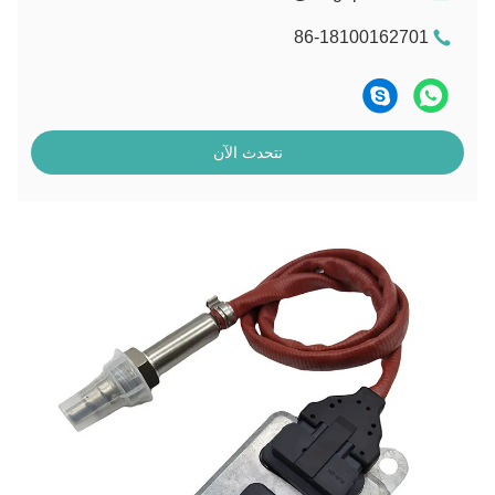
86-18100162701
نتحدث الآن