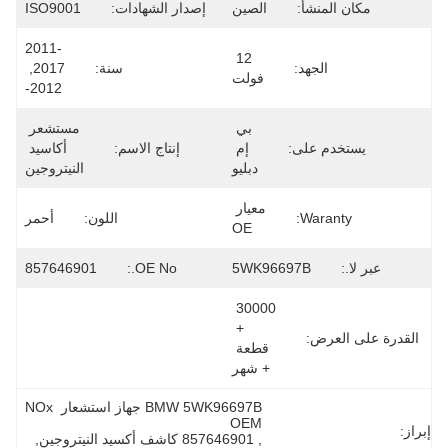
مكان المنشأ:
الصين
إصدار الشهادات:
ISO9001
2011-
12 
الجهد:
سنة:
2017, 
فولت
2012-
بي 
مستشعر 
يستخدم على:
إم 
إنتاج الاسم:
أكاسيد 
دبليو
النيتروجين
معيار 
Waranty:
اللون:
أحمر
OE
عبر لا.:
5WK96697B
OE No.:
857646901
30000 
+ 
القدرة على العرض:
قطعة 
+ شهر
BMW 5WK96697B جهاز استشعار NOx 
OEM
إبراز:
, 
857646901 كاشف أكسيد النيتروجين
, 