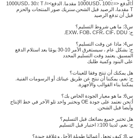
أ:
الدفع <=1000USD، 100٪ مقدما. الدفع>=1000USD، 30٪ T /
T مقدما، الرصيد قبل الشحن.
سنريك صور المنتجات والحزم
قبل أن تدفع الرصيد
س3: ما هي شروط التسليم؟
ج: EXW، FOB، CFR، CIF، DDU.
س4: ماذا عن وقت التسليم؟
ج: بشكل عام ، سيستغرق الأمر 10-30 يومًا بعد استلام الدفع
المسبق. يعتمد وقت التسليم المحدد
على البنود وكمية طلبك
هل يمكنك أن تنتج وفقا للعينات؟
ج: نعم، يمكننا أن ننتج عن طريق عيناتك أو الرسومات الفنية.
يمكننا بناء القوالب والأجهزة.
س6: ما هو معيار الجودة الخاص بك؟
أ:
نحن نعتمد على جودة OE ونختبر واحد تلو الآخر في خط الإنتاج
وأيضا قبل الشحن.
هل تختبر جميع بضائعك قبل التسليم؟
ج: نعم، لدينا 100٪ اختبار قبل التسليم
س8: كيف تجعل أعمالنا طويلة الأجل وعلاقة جيدة؟