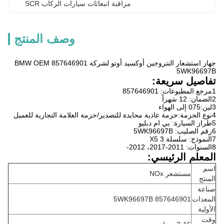
مراقبة انبعاثات سيارات الركاب SCR
وصف المنتج
جهاز استشعار النتروجين أوكسيد أوتو لشركة BMW OEM 857646901
5WK96697B
تفاصيل سريعة:
1مرجع المطبوعات: 857646901
2الضمان: 12 شهراً
3لين:075 إلى الهواء
4نوع الحزمة:حزمة عادية محايدة للتصدير/حزمة العلامة التجارية للعميل
5طراز السيارة: بي ام دبليو
6رقم الصليب: 5WK96697B
7النموذج: سلسلة X5 3
8السنوات: 2011-2017، 2012-
المعلم الرئيسي:
اسم
مستشعر NOx
المنتج
صناعة
المعدات
857646901 5WK96697B
الأولية
وقت