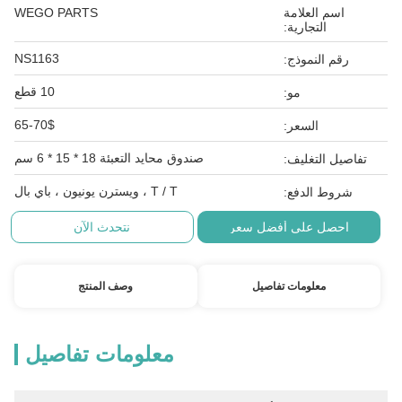
اسم العلامة
WEGO PARTS
التجارية:
NS1163
رقم النموذج:
10 قطع
مو:
65-70$
السعر:
صندوق محايد التعبئة 18 * 15 * 6 سم
تفاصيل التغليف:
T / T ، ويسترن يونيون ، باي بال
شروط الدفع:
احصل على أفضل سعر
نتحدث الآن
معلومات تفاصيل
وصف المنتج
معلومات تفاصيل