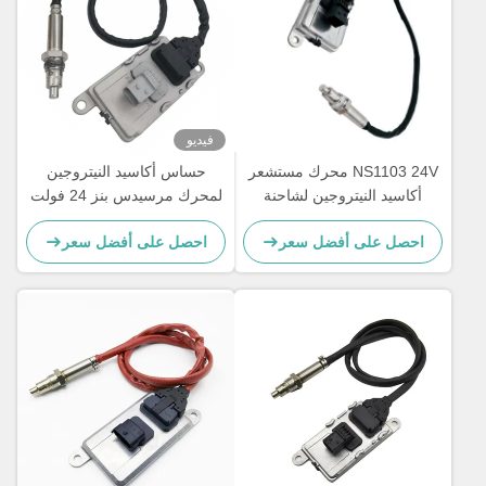
فيديو
NS1103 24V محرك مستشعر
حساس أكاسيد النيتروجين
أكاسيد النيتروجين لشاحنة
لمحرك مرسيدس بنز 24 فولت
مرسيدس بنز 5WK97329A
Actros 5WK97331A
احصل على أفضل سعر
احصل على أفضل سعر
A0101531628