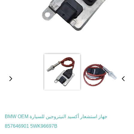
جهاز استشعار أكسيد النيتروجين للسيارة BMW OEM
857646901 5WK96697B