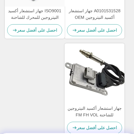
A0101531528 جهاز استشعار
ISO9001 جهاز استشعار أكسيد
أكسيد النيتروجين OEM
النيتروجين للمحرك للشاحنة
NS1110 مرسيدس أكتروس
DAF 2011649 1793379
احصل على أفضل سعر
احصل على أفضل سعر
5WK96628B 1697586
NOx Sensor 5WK97330A
جهاز استشعار أكسيد النيتروجين
للشاحنة FM FH VOL
5WK97368 22827991 24V
احصل على أفضل سعر
12 شهر ضمان