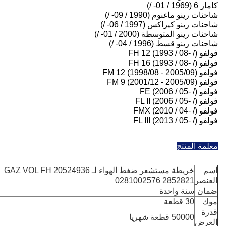
اغنوم (1990 / 09- /)
كيراكس (1997 / 06- /)
المتوسطة (2000 / 01- /)
قسط (1996 / 04- /)
منتج
خريطة مستشعر ضغط الهواء لـ GAZ VOL FH 20524936
0281002576 285282
نة واحدة
 قطعة
500 قطعة شهريا