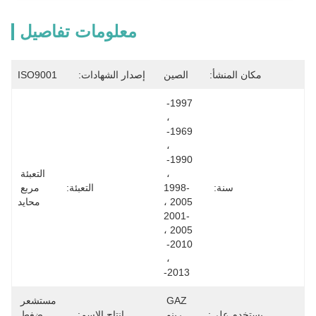
معلومات تفاصيل
مكان المنشأ:
الصين
إصدار الشهادات:
ISO9001
1997- 
، 
1969- 
، 
1990- 
، 
التعبئة 
سنة:
1998-
التعبئة:
مربع 
2005 ، 
محايد
2001-
2005 ، 
2010- 
، 
2013-
GAZ 
مستشعر 
يستخدم على:
رينو 
إنتاج الاسم:
ضغط 