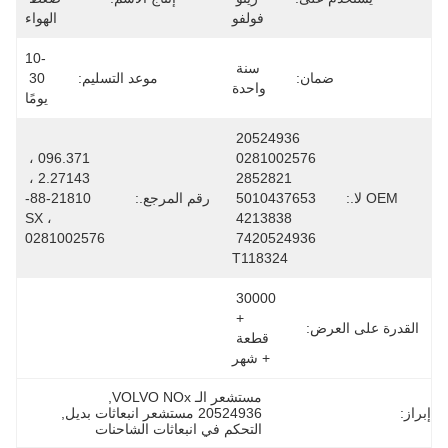
فولفو
الهواء
10-
سنة 
ضمان:
موعد التسليم:
30 
واحدة
يومًا
20524936 
096.371 ، 
0281002576 
2.27143 ، 
2852821 
ا.:
5010437653 
رقم المرجع.:
88-21810-
SX ، 
4213838 
0281002576
7420524936 
T118324
30000 
+ 
 على العرض:
قطعة 
+ شهر
مستشعر الـ VOLVO NOx
, 
20524936 مستشعر انبعاثات بديل
, 
التحكم في انبعاثات الشاحنات