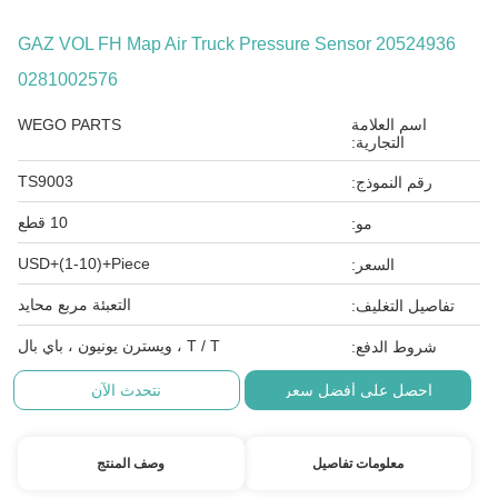
GAZ VOL FH Map Air Truck Pressure Sensor 2052
0281002576
سم العلامة
WEGO PARTS
التجارية:
TS9003
م النموذج:
10 قطع
مو:
USD+(1-10)+Piece
السعر:
التعبئة مربع محايد
ل التغليف:
T / T ، ويسترن يونيون ، باي بال
وط الدفع:
حصل على أفضل سعر
نتحدث الآن
معلومات تفاصيل
وصف المنتج