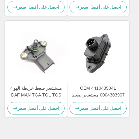
4410430021 9325000011
OEM 5PP5 3 495424
صل على أفضل سعر
احصل على أفضل سعر
1518729
OEM 4410435041
مستشعر ضغط خريطة الهواء
0004303907 مستشعر ضغط
DAF MAN TGA TGL TGS
احنة دفعة لمرسيدس بنز
51274210216 0281002655
صل على أفضل سعر
احصل على أفضل سعر
ATEGO 3