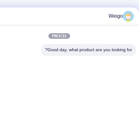
Wei
6:33 PM
Good day, what product are you look