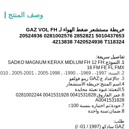
وصف المنتج
خريطة مستشعر ضغط الهواء لـ GAZ VOL FH
20524936 0281002576 2852821 5010
4213838 7420524936 T
سريعة:
SADKO MAGNUM KERAX MIDLUM FH 12 FH
16 FM FE 
داد ع:
GAZ رينو فولفو
منتج:
خريطة الاستشعار
:
عبوة تعبئة محايدة
فاروق:
0041531828 0041531928 0281002244
A0041
م اختباره بنسبة 100٪
سنة واحدة