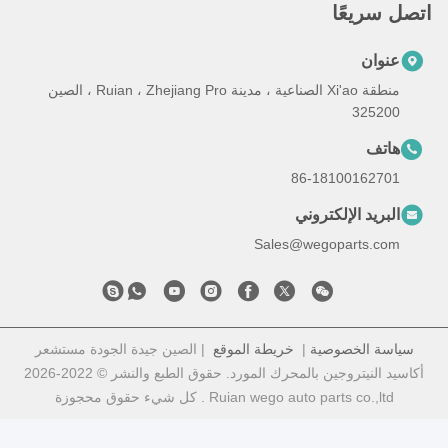
ريعًا
ان
منطقة Xi'ao الصناعية ، مدينة Ruian ، Zhejiang Pro ، الصين
325
ف
86-18100162
يد الإلكتروني
Sales@wegoparts.
 الخصوصية
|
خريطة الموقع
| الصين جيدة الجودة مستشعر
أكاسيد النيتروجين بالمحرك المورد. حقوق الطبع والنشر © 2022-2026
Ruian wego auto parts co. . كل شيء حقوق محجوزة