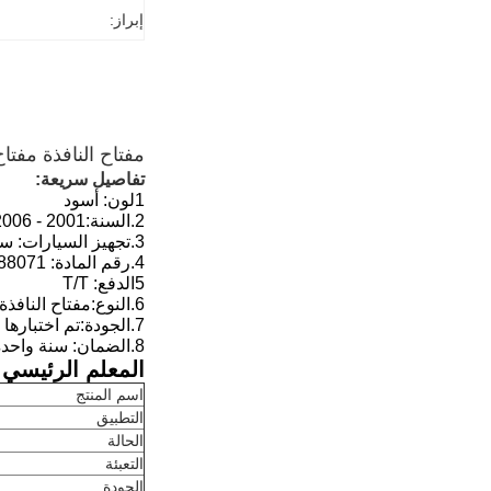
إبراز:
مفتاح النافذة مفتاح الضوء لـ cania
تفاصيل سريعة:
1لون: أسود
2.
السنة:
2001 - 2006
3.
تجهيز السيارات:
سك
4.
رقم المادة:
88071
5الدفع: T/T
6.
النوع:
مفتاح النافذة
7.
الجودة:
تم اختبارها بنس
8.
الضمان: سنة واحدة
المعلم الرئيسي:
اسم المنتج
التطبيق
الحالة
التعبئة
الجودة