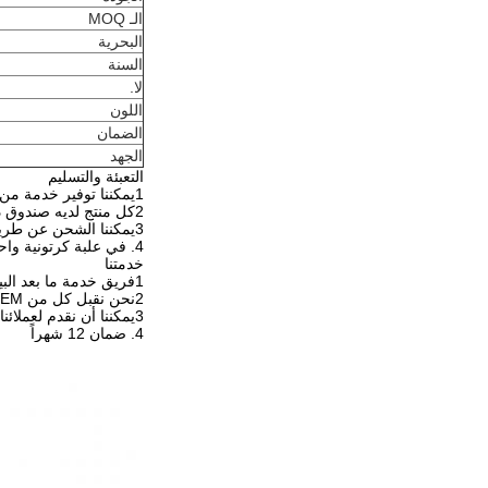
الـ MOQ
البحرية
السنة
لا.
اللون
الضمان
الجهد
التعبئة والتسليم
1يمكننا توفير خدمة من باب إلى باب
2كل منتج لديه صندوق داخلي
3يمكننا الشحن عن طريق الجو، عن طريق البحر و عن طريق السريع و يمكننا الشحن عن طريق EMS و DHL و TNT و UPS
4. في علبة كرتونية واحدة تلو الأخرى
خدمتنا
1فريق خدمة ما بعد البيع لدينا 24 ساعة على الخط
2نحن نقبل كل من OEM و ODM، ويمكننا استخدام شعار العملاء على منتجاتنا.
3يمكننا أن نقدم لعملائنا خدمة من محطة واحدة
4. ضمان 12 شهراً