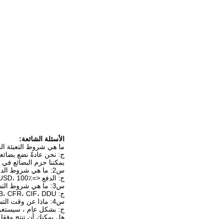
الأسئلة الشائعة:
ما هي شروط التعبئة ال
ج: نحن عادةً نضع بضائع
يمكننا حزم البضائع في
س2: ما هي شروط الدفع الخاصة بك؟
ج: الدفع <=1000USD، 100٪ مقدما. الدفع>=1000USD، 30٪ T / T مقدما، التوازن قبل الشحن. سوف نريك صور المنتجات والحزم قبل أن تدفع التوازن.
س3: ما هي شروط التسليم؟
ج: EXW، FOB، CFR، CIF، DDU.
س4: ماذا عن وقت التسليم؟
ج: بشكل عام ، سيستغرق الأمر 10-30 يومًا بعد استلام الدفع المسبق. يعتمد وقت التسليم
هل يمكنك أن تنتج وفقا 