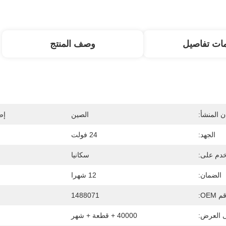
ات تفاصيل
وصف المنتج
 المنشأ:
الصين
إص
الجهد:
24 فولت
دم على:
سكانيا
الضمان:
12 شهرا
 OEM:
1488071
ى العرض:
40000 + قطعة + شهر