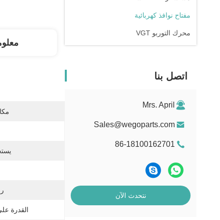
مفتاح نوافذ كهربائية
محرك التوربو VGT
معلوم
اتصل بنا
Mrs. April
مكان
Sales@wegoparts.com
86-18100162701
يستخ
رقم
نتحدث الآن
القدرة عل