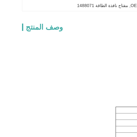
, 
مفتاح نافذة الطاقة 1488071
وصف المنتج