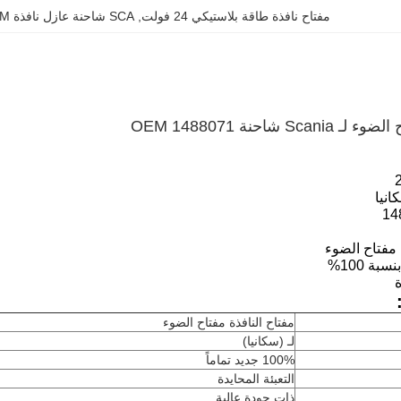
مفتاح نافذة طاقة بلاستيكي 24 فولت
, 
SCA شاحنة عازل نافذة OEM
S شاحنة OEM 1488071
انيا
14
 مفتاح الضوء
بة 100%
مفتاح النافذة مفتاح الضوء
لـ (سكانيا)
100% جديد تماماً
التعبئة المحايدة
ذات جودة عالية