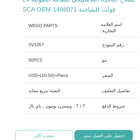
فولت للشاحنة SCA OEM 1488071
اسم العلامة
WEGO PARTS
التجارية:
رقم النموذج:
SV1057
مو:
50PCS
السعر:
USD+(10-50)+Piece
تفاصيل التغليف:
التعبئة مربع محايد
شروط الدفع:
T / T ، ويسترن يونيون ، باي بال
احصل على أفضل سعر
نتحدث الآن