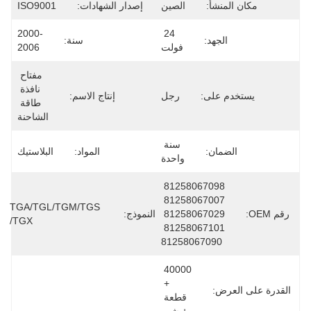
مكان المنشأ:
الصين
إصدار الشهادات:
ISO9001
2000-
24 
الجهد:
سنة:
فولت
2006
مفتاح 
نافذة 
يستخدم على:
رجل
إنتاج الاسم:
طاقة 
الشاحنة
سنة 
الضمان:
المواد:
البلاستيك
واحدة
81258067098 
81258067007 
TGA/TGL/TGM/TGS 
رقم OEM:
81258067029 
النموذج:
/TGX
81258067101 
81258067090
40000 
+ 
القدرة على العرض:
قطعة 