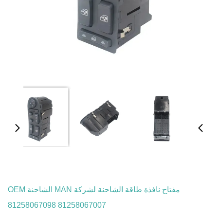
مفتاح نافذة طاقة الشاحنة لشركة MAN الشاحنة OEM
81258067098 81258067007