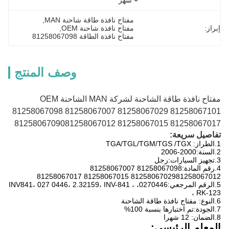
+ شهر
مفتاح نافذة طاقة شاحنة MAN
, 
إبراز:
مفتاح نافذة شاحنة OEM
, 
مفتاح نافذة الطاقة 81258067098
وصف المنتج
مفتاح نافذة طاقة الشاحنة لشركة MAN الشاحنة OEM
81258067098 81258067007 81258067029 81258067101
81258067090
81258067012 81258067015 81258067017
تفاصيل سريعة:
1.
الطراز:
TGA/TGL/TGM/TGS /TGX
2.
السنة:
2000-2006
3.
تجهيز السيارات:
رجل
4.
رقم المادة:
81258067098 81258067007
81258067029
81258067012 81258067015 81258067017
5.
الرقم المرجعي:
0270446، INV841، 027 0446، 2.32159، INV-841 ،
RK-123 ،
6.
النوع:
مفتاح نافذة طاقة الشاحنة
7.
الجودة:
تم اختبارها بنسبة 100%
8.
الضمان: 12 شهرا
المعلم الرئيسي: