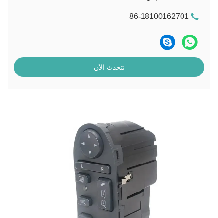
86-18100162701
نتحدث الآن