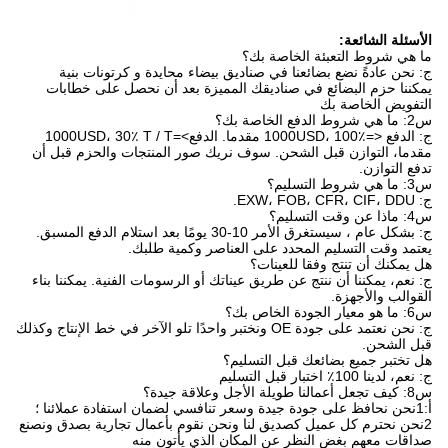
الأسئلة الشائعة:
ما هي شروط التعبئة الخاصة بك؟
ج: نحن عادةً نضع بضائعنا في صناديق بيضاء محايدة و كرتونات بنية
يمكننا حزم البضائع في صناديقك المميزة بعد أن نحصل على خطابات
التفويض الخاصة بك
س2: ما هي شروط الدفع الخاصة بك؟
ج: الدفع <=1000USD، 100٪ مقدما. الدفع>=1000USD، 30٪ T / T
مقدما، التوازن قبل الشحن. سوف نريك صور المنتجات والحزم قبل أن
تدفع التوازن.
س3: ما هي شروط التسليم؟
ج: EXW، FOB، CFR، CIF، DDU.
س4: ماذا عن وقت التسليم؟
ج: بشكل عام ، سيستغرق الأمر 10-30 يومًا بعد استلام الدفع المسبق.
يعتمد وقت التسليم المحدد على العناصر وكمية طلبك.
هل يمكنك أن تنتج وفقا للعينات؟
ج: نعم، يمكننا أن ننتج عن طريق عيناتك أو الرسومات الفنية. يمكننا بناء
القوالب والأجهزة.
س6: ما هو معيار الجودة الخاص بك؟
ج: نحن نعتمد على جودة OE ونختبر واحدًا تلو الآخر في خط الإنتاج وكذلك
قبل الشحن.
هل تختبر جميع بضائعك قبل التسليم؟
ج: نعم، لدينا 100٪ اختبار قبل التسليم
س8: كيف تجعل أعمالنا طويلة الأجل وعلاقة جيدة؟
أ:1نحن نحافظ على جودة جيدة وسعر تنافسي لضمان استفادة عملائنا ؛
2نحن نحترم كل عميل كصديق لنا ونحن نقوم بأعمال تجارية بصدق ونصنع
صداقات معهم بغض النظر عن المكان الذي يأتون منه