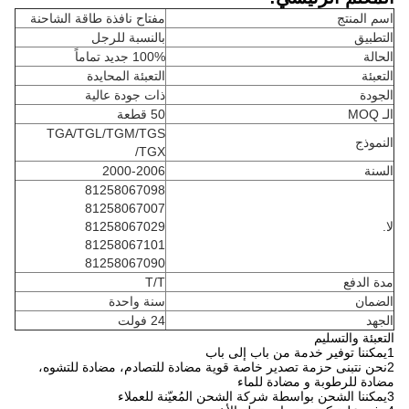
اسم المنتج
مفتاح نافذة طاقة الشاحنة
التطبيق
بالنسبة للرجل
الحالة
100% جديد تماماً
التعبئة
التعبئة المحايدة
الجودة
ذات جودة عالية
الـ MOQ
50 قطعة
TGA/TGL/TGM/TGS
النموذج
/TGX
السنة
2000-2006
81258067098
81258067007
لا.
81258067029
81258067101
81258067090
مدة الدفع
T/T
الضمان
سنة واحدة
الجهد
24 فولت
التعبئة والتسليم
1يمكننا توفير خدمة من باب إلى باب
2نحن نتبنى حزمة تصدير خاصة قوية مضادة للتصادم، مضادة للتشوه،
مضادة للرطوبة و مضادة للماء
3يمكننا الشحن بواسطة شركة الشحن المُعيّنة للعملاء