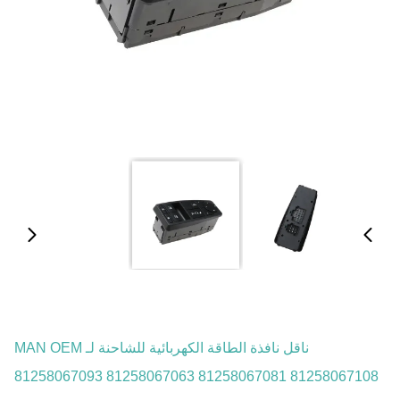
ناقل نافذة الطاقة الكهربائية للشاحنة لـ MAN OEM
81258067093 81258067063 81258067081 81258067108