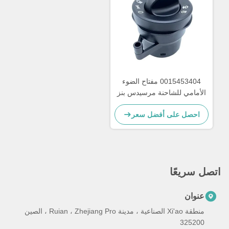
0015453404 مفتاح الضوء
الأمامي للشاحنة مرسيدس بنز
احصل على أفضل سعر
تصل سريعًا
عنوان
منطقة Xi'ao الصناعية ، مدينة Ruian ، Zhejiang Pro ، الصين
325200