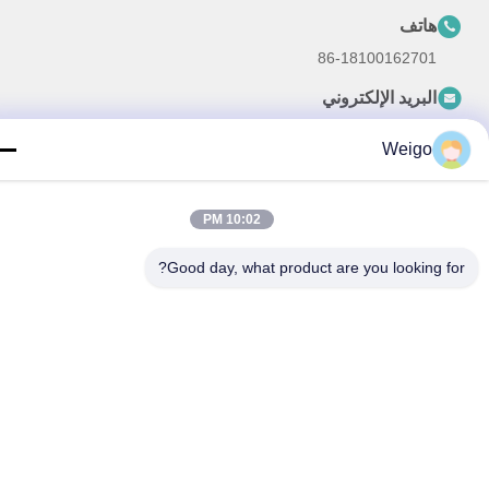
هاتف
86-18100162701
البريد الإلكتروني
Sales@wegoparts.com
Weigo
10:02 PM
سياسة الخصوصية
|
خريطة الموقع
| الصين جيدة الجودة مستشعر
Good day, what product are you looking for
أكاسيد النيتروجين بالمحرك المورد. حقوق الطبع والنشر © 2022-2026
Ruian wego auto parts co.,ltd . كل شيء حقوق محجوزة