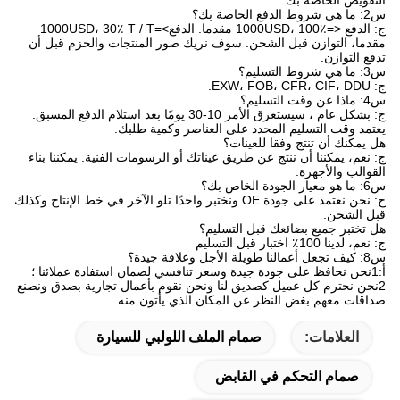
تفويض الخاصة بك
ط الدفع الخاصة بك؟
ج: الدفع <=1000USD، 100٪ مقدما. الدفع>=1000USD، 30٪ T / T
دما، التوازن قبل الشحن. سوف نريك صور المنتجات والحزم قبل أن
فع التوازن.
شروط التسليم؟
EXW، FOB، CFR،.
ن وقت التسليم؟
ج: بشكل عام ، سيستغرق الأمر 10-30 يومًا بعد استلام الدفع المسبق.
تمد وقت التسليم المحدد على العناصر وكمية طلبك.
 يمكنك أن تنتج وفقا للعينات؟
 نعم، يمكننا أن ننتج عن طريق عيناتك أو الرسومات الفنية. يمكننا بناء
قوالب والأجهزة.
ر الجودة الخاص بك؟
ج: نحن نعتمد على جودة OE ونختبر واحدًا تلو الآخر في خط الإنتاج وكذلك
بل الشحن.
 تختبر جميع بضائعك قبل التسليم؟
عم، لدينا 100٪ اختبار قبل التسليم
ا طويلة الأجل وعلاقة جيدة؟
لائنا ؛
2نحن نحترم كل عميل كصديق لنا ونحن نقوم بأعمال تجارية بصدق ونصنع
اقات معهم بغض النظر عن المكان الذي يأتون منه
العلامات:
صمام الملف اللولبي للسيارة
صمام التحكم في القابض