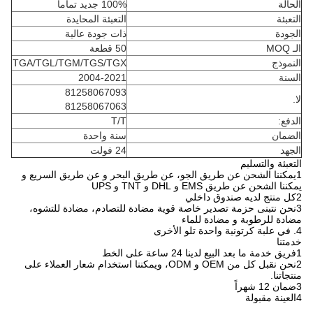
حالة
100% جديد تماماً
تعبئة
التعبئة المحايدة
لجودة
ذات جودة عالية
 MOQ
50 قطعة
لنموذج
TGA/TGL/TGM/TGS/TGX
لسنة
2004-2021
81258067093
.
81258067063
دفع:
T/T
لضمان
سنة واحدة
لجهد
24 فولت
تعبئة والتسليم
1يمكننا الشحن عن طريق الجو، عن طريق البحر و عن طريق السريع و
ننا الشحن عن طريق EMS و DHL و TNT و UPS
خلي
3نحن نتبنى حزمة تصدير خاصة قوية مضادة للتصادم، مضادة للتشوه،
ادة للرطوبة و مضادة للماء
أخرى
متنا
 الخط
2نحن نقبل كل من OEM و ODM، ويمكننا استخدام شعار العملاء على
تجاتنا.
ً
ة