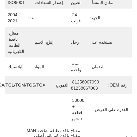
مكان المنشأ:
الصين
إصدار الشهادات:
ISO9001
2004-
24 
الجهد:
سنة:
فولت
2021
مفتاح 
نافذة 
يستخدم على:
رجل
إنتاج الاسم:
الطاقة 
الكهربائية
سنة 
الضمان:
المواد:
البلاستيك
واحدة
81258067093 
رقم OEM:
النموذج:
TGA/TGL/TGM/TGS/TGX
81258067063
30000 
+ 
القدرة على العرض:
قطعة 
+ شهر
مفتاح نافذة طاقة شاحنة MAN
, 
مفتاح نافذة كهربائي أصلي 