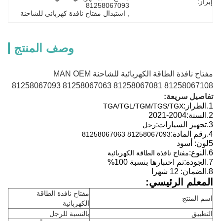
راز:
81258067093
, 
استبدال مفتاح نافذة كهربائي للشاحنة
وصف المنتج
مفتاح نافذة الطاقة الكهربائية للشاحنة MAN OEM
81258067093 81258067063 81258067081 8125806710
فاصيل سريعة:
الطراز:
TGA/TGL/TGM/TGS/TGX
السنة:
2004-2021
تجهيز السيارات:
رجل
رقم المادة:
81258067093 81258067063
ود
النوع:
مفتاح نافذة الطاقة الكهربائية
الجودة:
تم اختبارها بنسبة 100%
الضمان: 12 شهرا
لمعلم الرئيسي:
مفتاح نافذة الطاقة
سم المنتج
الكهربائية
لتطبيق
بالنسبة للرجل