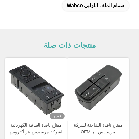
صمام الملف اللولبي Wabco
منتجات ذات صلة
فيديو
مفتاح نافذة الشاحنة لشركة
مفتاح نافذة الطاقة الكهربائية
مرسيدس بنز OEM
لشركة مرسيدس بنز أكتروس
A0045451813
MP4 شاحنة OEM