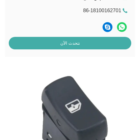
86-18100162701
نتحدث الآن