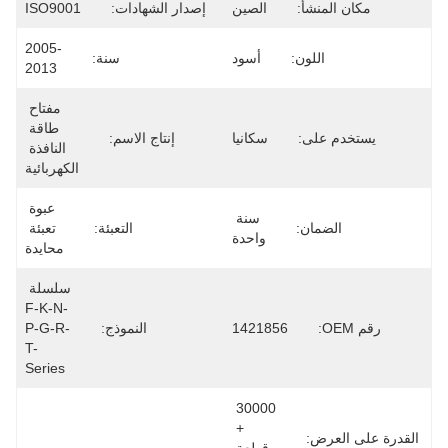
مكان المنشأ:
الصين
إصدار الشهادات:
ISO9001
2005-
اللون:
أسود
سنة:
2013
مفتاح 
طاقة 
يستخدم على:
سكانيا
إنتاج الاسم:
النافذة 
الكهربائية
عبوة 
سنة 
الضمان:
التعبئة:
تعبئة 
واحدة
محايدة
سلسلة 
F-K-N-
رقم OEM:
1421856
النموذج:
P-G-R-
T-
Series
30000 
+ 
القدرة على العرض: