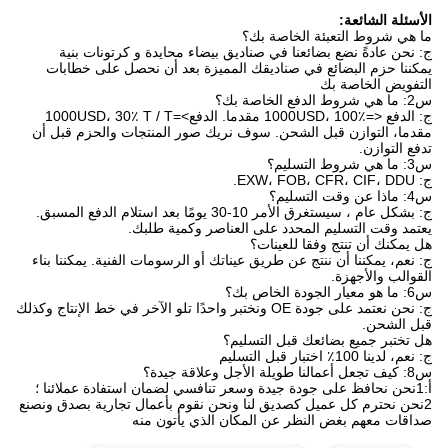
الأسئلة الشائعة:
ما هي شروط التعبئة الخاصة بك؟
ج: نحن عادةً نضع بضائعنا في صناديق بيضاء محايدة و كرتونات بنية
يمكننا حزم البضائع في صناديقك المميزة بعد أن نحصل على خطابات
التفويض الخاصة بك
س2: ما هي شروط الدفع الخاصة بك؟
ج: الدفع <=1000USD، 100٪ مقدما. الدفع>=1000USD، 30٪ T / T
مقدما، التوازن قبل الشحن. سوف نريك صور المنتجات والحزم قبل أن
تدفع التوازن.
س3: ما هي شروط التسليم؟
ج: EXW، FOB، CFR، CIF، DDU.
س4: ماذا عن وقت التسليم؟
ج: بشكل عام ، سيستغرق الأمر 10-30 يومًا بعد استلام الدفع المسبق.
يعتمد وقت التسليم المحدد على العناصر وكمية طلبك.
هل يمكنك أن تنتج وفقا للعينات؟
ج: نعم، يمكننا أن ننتج عن طريق عيناتك أو الرسومات الفنية. يمكننا بناء
القوالب والأجهزة.
س6: ما هو معيار الجودة الخاص بك؟
ج: نحن نعتمد على جودة OE ونختبر واحدًا تلو الآخر في خط الإنتاج وكذلك
قبل الشحن.
هل تختبر جميع بضائعك قبل التسليم؟
ج: نعم، لدينا 100٪ اختبار قبل التسليم
س8: كيف تجعل أعمالنا طويلة الأجل وعلاقة جيدة؟
أ:1نحن نحافظ على جودة جيدة وسعر تنافسي لضمان استفادة عملائنا ؛
2نحن نحترم كل عميل كصديق لنا ونحن نقوم بأعمال تجارية بصدق ونصنع
صداقات معهم بغض النظر عن المكان الذي يأتون منه