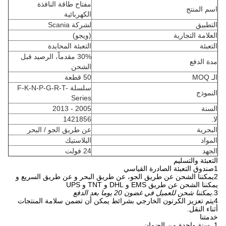
مفتاح طاقة النافذة
اسم المنتج
الكهربائية
التطبيق
لشركة Scania
العلامة التجارية
(ويجو)
التعبئة
التعبئة المحايدة
30% مقدماً، الرصيد قبل
مدة الدفع
الشحن
الـ MOQ
50 قطعة
سلسلة F-K-N-P-G-R-T-
النموذج
Series
السنة
2005 - 2013
لا.
1421856
البحرية
عن طريق الجو / البحر
المواد
البلاستيك
الجهد
24 فولت
التعبئة والتسليم
1صندوق التعبئة الصادرة القياسي
2يمكننا الشحن عن طريق الجو، عن طريق البحر و عن طريق السريع و
يمكننا الشحن عن طريق EMS و DHL و TNT و UPS
3.
يمكننا شحن للعميل في غضون 20 يوما بعد الدفع
4يتم تعزيز الكرتون الخارجي بشرائط يمكن أن تضمن سلامة المنتجات
أثناء النقل.
خدمتنا
1. سنة واحدة من الضمان.