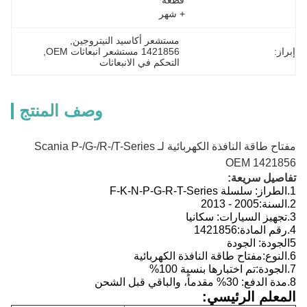
قطعة 
+ شهر
مستشعر أكاسيد النيتروجين
, 
إبراز:
1421856 مستشعر انبعاثات OEM
, 
التحكم في الانبعاثات
وصف المنتج
مفتاح طاقة النافذة الكهربائية لـ Scania P-/G-/R-/T-Series
OEM 1421856
تفاصيل سريعة:
1.
الطراز:
سلسلة F-K-N-P-G-R-T-Series
2.
السنة:
2005 - 2013
3.
تجهيز السيارات:
سكانيا
4.
رقم المادة:
1421856
5الجودة: الجودة
6.
النوع:
مفتاح طاقة النافذة الكهربائية
7.
الجودة:
تم اختبارها بنسبة 100%
8.
مدة الدفع: 30% مقدماً، والباقي قبل الشحن
المعلم الرئيسي: