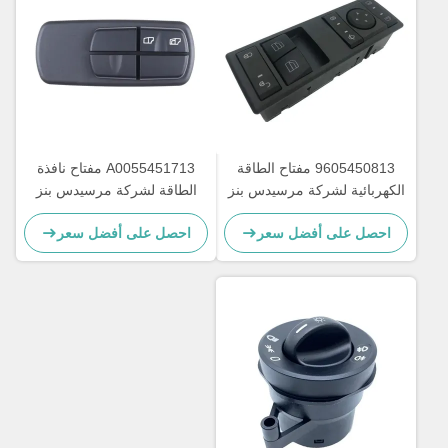
9605450813 مفتاح الطاقة
A0055451713 مفتاح نافذة
الكهربائية لشركة مرسيدس بنز
الطاقة لشركة مرسيدس بنز
أكتروس MP4 OEM
للشاحنة OEM A0035450113
احصل على أفضل سعر
احصل على أفضل سعر
A0025450113
A9605450813