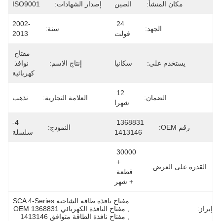
مكان المنشأ:
الصين
إصدار الشهادات:
ISO9001
2002-
24 
الجهد:
سنة:
فولت
2013
مفتاح 
يستخدم على:
سكانيا
إنتاج الاسم:
نوافذ 
كهربائية
12 
الضمان:
العلامة التجارية:
نذهب
شهرا
4-
1368831 
رقم OEM:
النموذج:
1413146
سلسلة
30000 
+ 
القدرة على العرض:
قطعة 
+ شهر
مفتاح نافذة طاقة الشاحنة SCA 4-Series
إبراز:
, 
مفتاح النافذة الكهربائي OEM 1368831
, 
مفتاح نافذة الطاقة متوافق 1413146