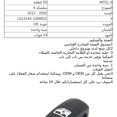
الـ MOQ
50 قطعة
النموذج
سلسلة 4
السنة
2002 - 2013
لا.
1368831 1413146
الجودة
جودة OE
الضمان
سنة واحدة
الجهد
24 فولت
التعبئة والتسليم
1صندوق التعبئة الصادرة القياسي
2كل منتج لديه صندوق داخلي
3- علبة محايدة أو العلامة التجارية الخاصة بالعملاء
4يمكننا توفير خدمة من باب إلى باب
خدمتنا
1. سنة واحدة من الضمان.
2تقبل العينات
3نحن نقبل كل من OEM و ODM، ويمكننا استخدام شعار العملاء على
منتجاتنا.
4سوف نرد على كل استفساراتكم خلال 24 ساعة