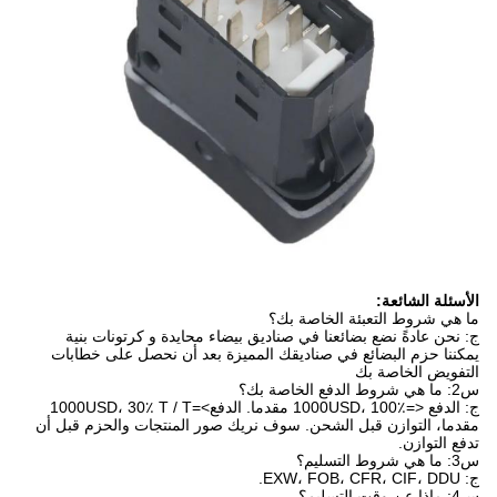
الأسئلة الشائعة:
ما هي شروط التعبئة الخاصة بك؟
ج: نحن عادةً نضع بضائعنا في صناديق بيضاء محايدة و كرتونات بنية
يمكننا حزم البضائع في صناديقك المميزة بعد أن نحصل على خطابات
التفويض الخاصة بك
س2: ما هي شروط الدفع الخاصة بك؟
ج: الدفع <=1000USD، 100٪ مقدما. الدفع>=1000USD، 30٪ T / T
مقدما، التوازن قبل الشحن. سوف نريك صور المنتجات والحزم قبل أن
تدفع التوازن.
س3: ما هي شروط التسليم؟
ج: EXW، FOB، CFR، CIF، DDU.
س4: ماذا عن وقت التسليم؟