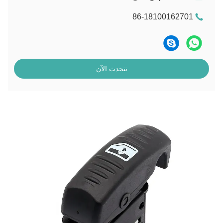
86-18100162701
نتحدث الآن