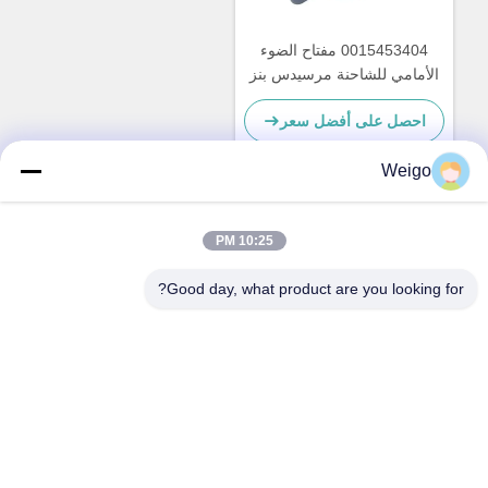
0015453404 مفتاح الضوء
الأمامي للشاحنة مرسيدس بنز
احصل على أفضل سعر
Weigo
اتصل سريعًا
10:25 PM
Good day, what product are you looking for?
عنوان
منطقة Xi'ao الصناعية ، مدينة Ruian ، Zhejiang Pro ، الصين
325200
هاتف
86-18100162701
البريد الإلكتروني