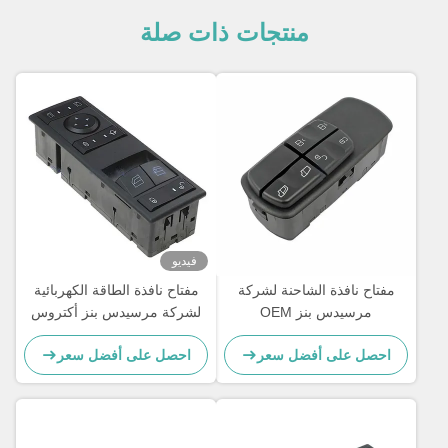
منتجات ذات صلة
فيديو
مفتاح نافذة الشاحنة لشركة
مفتاح نافذة الطاقة الكهربائية
مرسيدس بنز OEM
لشركة مرسيدس بنز أكتروس
A0045451813
MP4 شاحنة OEM
احصل على أفضل سعر
احصل على أفضل سعر
A9605451013