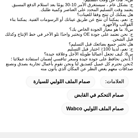
ج: بشكل عام ، سيستغرق الأمر 10-30 يومًا بعد استلام الدفع المسبق.
يعتمد وقت التسليم المحدد على العناصر وكمية طلبك.
هل يمكنك أن تنتج وفقا للعينات؟
ج: نعم، يمكننا أن ننتج عن طريق عيناتك أو الرسومات الفنية. يمكننا بناء
القوالب والأجهزة.
س6: ما هو معيار الجودة الخاص بك؟
ج: نحن نعتمد على جودة OE ونختبر واحدًا تلو الآخر في خط الإنتاج وكذلك
قبل الشحن.
هل تختبر جميع بضائعك قبل التسليم؟
ج: نعم، لدينا 100٪ اختبار قبل التسليم
س8: كيف تجعل أعمالنا طويلة الأجل وعلاقة جيدة؟
أ:1نحن نحافظ على جودة جيدة وسعر تنافسي لضمان استفادة عملائنا ؛
2نحن نحترم كل عميل كصديق لنا ونحن نقوم بأعمال تجارية بصدق ونصنع
صداقات معهم بغض النظر عن المكان الذي يأتون منه
العلامات:
صمام الملف اللولبي للسيارة
صمام التحكم في القابض
صمام الملف اللولبي Wabco