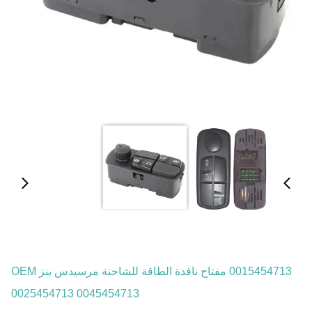
0015454713 مفتاح نافذة الطاقة للشاحنة مرسيدس بنز OEM
0025454713 0045454713