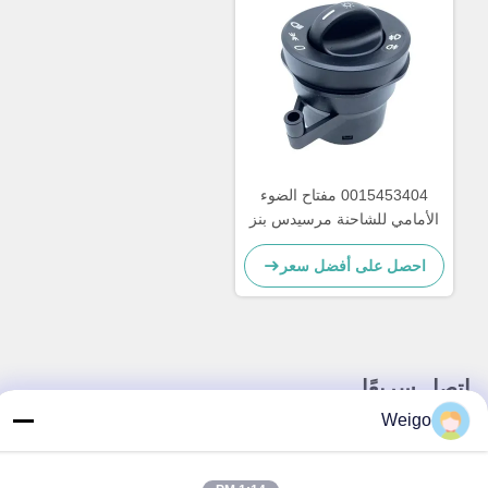
0015453404 مفتاح الضوء
الأمامي للشاحنة مرسيدس بنز
احصل على أفضل سعر
اتصل سريعًا
Weigo
عنوان
منطقة Xi'ao الصناعية ، مدينة Ruian ، Zhejiang Pro ، الصين