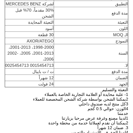
التطبيق
لشركة MERCEDES BENZ
30% مقدماً، 70% قبل
مدة الدفع
الشحن
التعبئة
التعبئة المحايدة
اللون
أسود
الـ MOQ
30 قطعة
النموذج
AXOR/ATEGO
1998-2000، 2001-2013،
السنة
2001-2013، 2005، 2002-
2006،
لا.
0015454713 0025454713
مدة الدفع
ت / ت بايبال
الضمان
12 شهراً
الجهد
24 فولت
التعبئة والتسليم
1- علبة محايدة أو العلامة التجارية الخاصة بالعملاء
2يمكننا الشحن بواسطة شركة الشحن المخصصة للعملاء
3كل منتج لديه صندوق داخلي
4الوزن: حوالي 0.5 كجم
خدمتنا
1لدينا مصنع وغرفة عرض مرحبا بزيارتنا
2يمكننا أن نقدم لعملائنا خدمة من محطة واحدة
3. ضمان 12 شهراً
4لدينا الحق في الاستيراد والتصدير