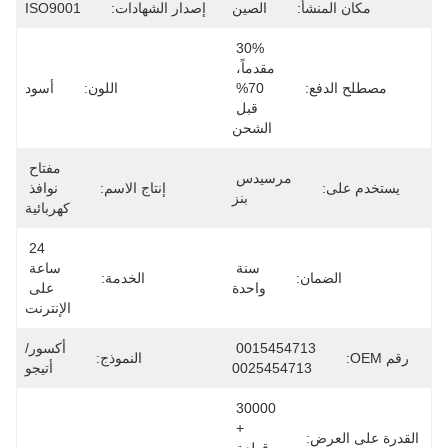
مكان المنشأ:
الصين
إصدار الشهادات:
ISO9001
30% 
مقدماً، 
مصطلح الدفع:
70% 
اللون:
أسود
قبل 
الشحن
مفتاح 
مرسيدس 
يستخدم على:
إنتاج الاسم:
نوافذ 
بنز
كهربائية
24 
سنة 
ساعة 
الضمان:
الخدمة:
واحدة
على 
الإنترنت
0015454713 
أكسور/
رقم OEM:
النموذج:
0025454713
أتيجو
30000 
+ 
القدرة على العرض: