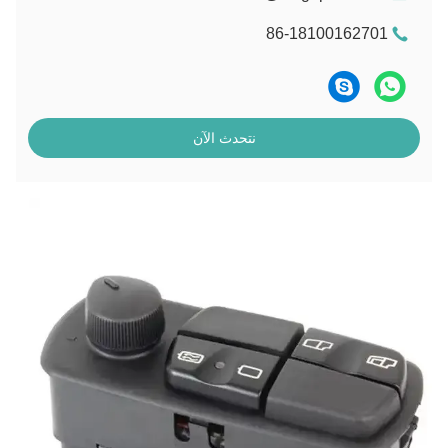
86-18100162701
نتحدث الآن