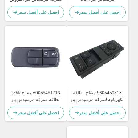
A0045451813
MP4 شاحنة OEM
احصل على أفضل سعر
احصل على أفضل سعر
A9605451013
9605450813 مفتاح الطاقة
A0055451713 مفتاح نافذة
الكهربائية لشركة مرسيدس بنز
الطاقة لشركة مرسيدس بنز
أكتروس MP4 OEM
للشاحنة OEM A0035450113
احصل على أفضل سعر
احصل على أفضل سعر
A0025450113
A9605450813