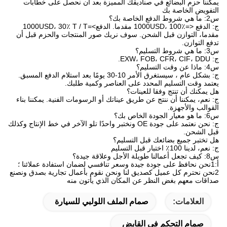
يمكننا حزم البضائع في صناديقك المميزة بعد أن نحصل على خطابات
التفويض الخاصة بك
س2: ما هي شروط الدفع الخاصة بك؟
ج: الدفع <=1000USD، 100٪ مقدما. الدفع>=1000USD، 30٪ T / T
مقدما، التوازن قبل الشحن. سوف نريك صور المنتجات والحزم قبل أن
تدفع التوازن.
س3: ما هي شروط التسليم؟
ج: EXW، FOB، CFR، CIF، DDU.
س4: ماذا عن وقت التسليم؟
ج: بشكل عام ، سيستغرق الأمر 10-30 يومًا بعد استلام الدفع المسبق.
يعتمد وقت التسليم المحدد على العناصر وكمية طلبك.
هل يمكنك أن تنتج وفقا للعينات؟
ج: نعم، يمكننا أن ننتج عن طريق عيناتك أو الرسومات الفنية. يمكننا بناء
القوالب والأجهزة.
س6: ما هو معيار الجودة الخاص بك؟
ج: نحن نعتمد على جودة OE ونختبر واحدًا تلو الآخر في خط الإنتاج وكذلك
قبل الشحن.
هل تختبر جميع بضائعك قبل التسليم؟
ج: نعم، لدينا 100٪ اختبار قبل التسليم
س8: كيف تجعل أعمالنا طويلة الأجل وعلاقة جيدة؟
أ:1نحن نحافظ على جودة جيدة وسعر تنافسي لضمان استفادة عملائنا ؛
2نحن نحترم كل عميل كصديق لنا ونحن نقوم بأعمال تجارية بصدق ونصنع
صداقات معهم بغض النظر عن المكان الذي يأتون منه
العلامات:
صمام الملف اللولبي للسيارة
صمام التحكم في القابض