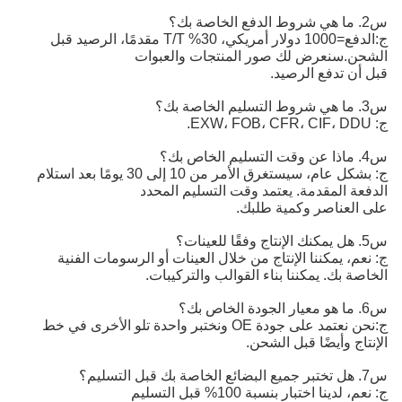
س2. ما هي شروط الدفع الخاصة بك؟
ج:
الدفع=1000 دولار أمريكي، 30% T/T مقدمًا، الرصيد قبل 
الشحن.
سنعرض لك صور المنتجات والعبوات
قبل أن تدفع الرصيد.
س3. ما هي شروط التسليم الخاصة بك؟
ج: EXW، FOB، CFR، CIF، DDU.
س4. ماذا عن وقت التسليم الخاص بك؟
ج: بشكل عام، سيستغرق الأمر من 10 إلى 30 يومًا بعد استلام
الدفعة المقدمة. يعتمد وقت التسليم المحدد
على العناصر وكمية طلبك.
س5. هل يمكنك الإنتاج وفقًا للعينات؟
ج: نعم، يمكننا الإنتاج من خلال العينات أو الرسومات الفنية
الخاصة بك. يمكننا بناء القوالب والتركيبات.
س6. ما هو معيار الجودة الخاص بك؟
ج:
نحن نعتمد على جودة OE ونختبر واحدة تلو الأخرى في خط 
الإنتاج وأيضًا قبل الشحن.
س7. هل تختبر جميع البضائع الخاصة بك قبل التسليم؟
ج: نعم، لدينا اختبار بنسبة 100% قبل التسليم