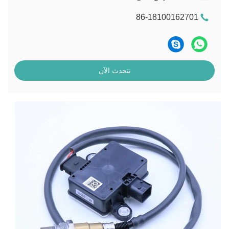
86-18100162701
نتحدث الآن