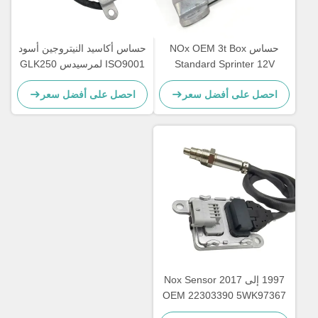
حساس NOx OEM 3t Box
حساس أكاسيد النيتروجين أسود
Standard Sprinter 12V
ISO9001 لمرسيدس GLK250
E250 OEM 5WK96682A
A0009050008 5WK96681D
احصل على أفضل سعر
احصل على أفضل سعر
A0009057000
1997 إلى 2017 Nox Sensor
OEM 22303390 5WK97367
لسيارة VOL XC40 SUV