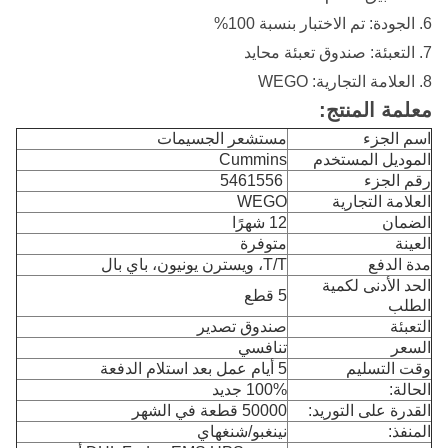
6. الجودة: تم الاختبار بنسبة 100%
7. التعبئة: صندوق تعبئة محايد
8. العلامة التجارية: WEGO
معلمة المنتج:
اسم الجزء
مستشعر الجسيمات
الموديل المستخدم
Cummins
رقم الجزء
​ 5461556
العلامة التجارية
WEGO
الضمان
12 شهرًا
العينة
متوفرة
مدة الدفع
T/T، ويسترن يونيون، باي بال
الحد الأدنى لكمية
5 قطع
الطلب
التعبئة
صندوق تصدير
السعر
تنافسي
وقت التسليم
5 أيام عمل بعد استلام الدفعة
الحالة:
100% جديد
القدرة على التوريد:
50000 قطعة في الشهر
المنفذ:
نينغبو/شنغهاي