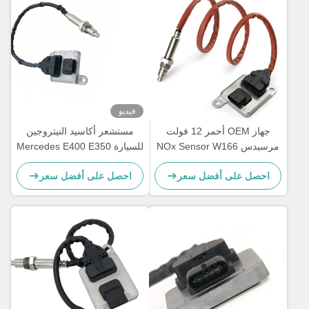
فيديو
جهاز OEM أحمر 12 فولت
مستشعر أكاسيد النيتروجين
مرسيدس NOx Sensor W166
للسيارة Mercedes E400 E350
12V 5WK96681C
W172 W205 W221 W212
احصل على أفضل سعر
احصل على أفضل سعر
A0009053403
C300