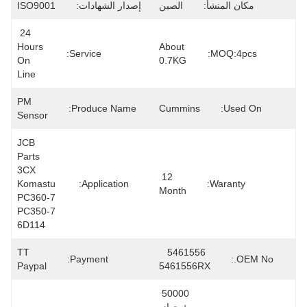
مكان المنشأ:
الصين
إصدار الشهادات:
ISO9001
24 
Hours 
About 
Service:
MOQ:4pcs:
On 
0.7KG
Line
PM 
Produce Name:
Cummins
Used On:
Sensor
JCB 
Parts 
3CX 
12 
Komastu 
Application:
Waranty:
Month
PC360-7 
PC350-7 
6D114
TT 
5461556   
Payment:
OEM No.:
Paypal
5461556RX
50000 