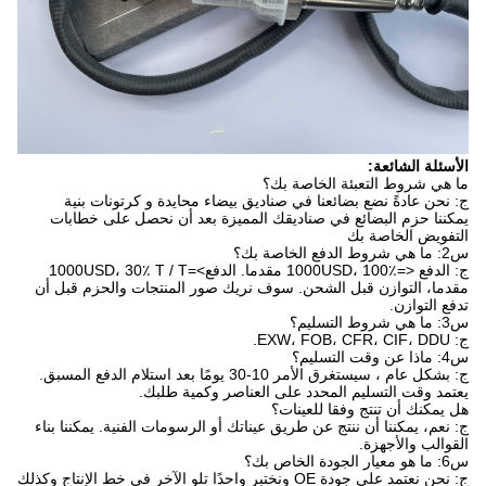
الأسئلة الشائعة:
ما هي شروط التعبئة الخاصة بك؟
ج: نحن عادةً نضع بضائعنا في صناديق بيضاء محايدة و كرتونات بنية
يمكننا حزم البضائع في صناديقك المميزة بعد أن نحصل على خطابات
التفويض الخاصة بك
س2: ما هي شروط الدفع الخاصة بك؟
ج: الدفع <=1000USD، 100٪ مقدما. الدفع>=1000USD، 30٪ T / T
مقدما، التوازن قبل الشحن. سوف نريك صور المنتجات والحزم قبل أن
تدفع التوازن.
س3: ما هي شروط التسليم؟
ج: EXW، FOB، CFR، CIF، DDU.
س4: ماذا عن وقت التسليم؟
ج: بشكل عام ، سيستغرق الأمر 10-30 يومًا بعد استلام الدفع المسبق.
يعتمد وقت التسليم المحدد على العناصر وكمية طلبك.
هل يمكنك أن تنتج وفقا للعينات؟
ج: نعم، يمكننا أن ننتج عن طريق عيناتك أو الرسومات الفنية. يمكننا بناء
القوالب والأجهزة.
س6: ما هو معيار الجودة الخاص بك؟
ج: نحن نعتمد على جودة OE ونختبر واحدًا تلو الآخر في خط الإنتاج وكذلك