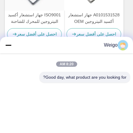
A0101531528 جهاز استشعار
ISO9001 جهاز استشعار أكسيد
أكسيد النيتروجين OEM
النيتروجين للمحرك للشاحنة
NS1110 مرسيدس أكتروس
DAF 2011649 1793379
احصل على أفضل سعر
احصل على أفضل سعر
5WK96628B 1697586
NOx Sensor 5WK97330A
Weigo
8:20 AM
Good day, what product are you looking for?
جهاز استشعار أكسيد النيتروجين
للشاحنة FM FH VOL
5WK97368 22827991 24V
احصل على أفضل سعر
12 شهر ضمان