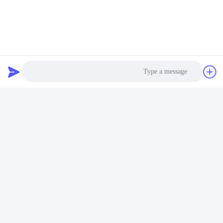
اتصل سريعًا
عنوان
منطقة Xi'ao الصناعية ، مدينة Ruian ، Zhejiang Pro ، الصين
325200
هاتف
Photo
86-18100162701
Video Call
البريد الإلكتروني
Sales@wegoparts.com
Audio Call
سياسة الخصوصية
|
خريطة الموقع
| الصين جيدة الجودة مستشعر