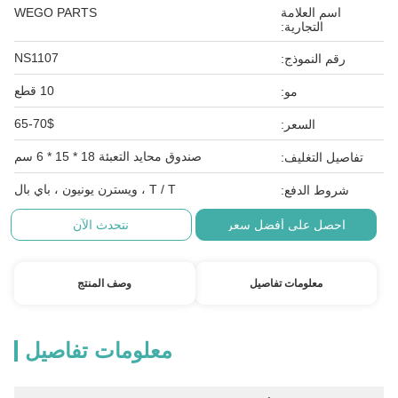
اسم العلامة
WEGO PARTS
التجارية:
NS1107
رقم النموذج:
10 قطع
مو:
65-70$
السعر:
صندوق محايد التعبئة 18 * 15 * 6 سم
تفاصيل التغليف:
T / T ، ويسترن يونيون ، باي بال
شروط الدفع:
احصل على أفضل سعر
نتحدث الآن
معلومات تفاصيل
وصف المنتج
معلومات تفاصيل