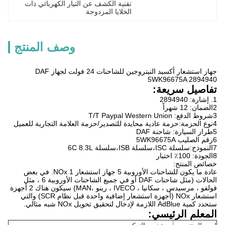
تقنية الكشف عن التيار الكهربائي ذات 
الخلايا المزدوجة
وصف المنتج
جهاز استشعار أكسيد النيتروجين للشاحنات 24 فولت لجهاز DAF
5WK96675A 2894940
تفاصيل سريعة:
1. إشارة: 2894940
2الضمان: 12 شهراً
3شروط الدفع: T/T Paypal Western Union
4نوع الحزمة:حزمة عادية محايدة للتصدير/حزمة العلامة التجارية للعميل
5طراز السيارة: شاحنة DAF
6رقم الصليب 5WK96675A
7النموذج:سلسلة ISC،سلسلة ISB،سلسلة 6C 8.3L
8الجودة: 100٪ اختبار
خصائص المنتج:
عادة ما يكون للشاحنات الأوروبية 5 جهاز استشعار 1 NOx. في بعض
الحالات (مثل شاحنات DAF أو في جميع الشاحنات الأوروبية 6 ، مثل
فولفو ، مرسيدس ، سكانيا ، IVECO ، رينو ،MAN) سيكون هناك 2 أجهزة
استشعار NOx (أجهزة استشعار إضافية واحدة قبل نظام SCR) والتي
ستحدد كمية AdBlue اللازمة لإدخال لتحقيق تحويل NOx شبه مثالي.
المعلم الرئيسي: