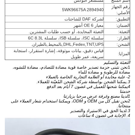
اسم المنتج
مستشعر النوكس
رقم الجهاز
5WK96675A 2894940
الأصلي:
التطبيق:
لشركة DAF للشاحنات
الضمان:
معيار OE 6 أشهر
التعبئة:
التعبئة المحايدة، أو حسب طلبات المشترين.
الطراز:
سلسلة ISC، سلسلة ISB، سلسلة 6C 8.3L
الشحن:
DHL,Fedex,TNT,UPS,بالمحيط,بالطيران.
قياس دقيق، بيانات موثوقة، إشارة استقرار، استجابة
المزايا:
سريعة، عمر طويل
التعبئة والتسليم
1نحن نتبنى حزمة تصدير خاصة قوية مضادة للتصادم، مضادة للتشوه،
مضادة للرطوبة و مضادة للماء
2- علبة محايدة أو العلامة التجارية الخاصة بالعملاء
3.
يمكننا الشحن بواسطة شركة الشحن المُعيّنة للعملاء.
4يمكننا شحنها للعميل في غضون 7 أيام بعد الدفع
خدمتنا
1لدينا مصنع وغرفة عرض مرحبا بزيارتنا
2نحن نقبل كل من OEM و ODM، ويمكننا استخدام شعار العملاء على
منتجاتنا.
3.
لدينا الحق في الاستيراد والتصدير
4. الإجابة في غضون 4 ساعات