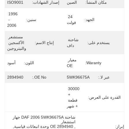
مكان المنشأ:
الصين
إصدار الشهادات:
ISO9001
1996 
24 
الجهد:
سنين:
- 
فولت
2006
مستشعر 
شاحنة 
يستخدم على:
إنتاج الاسم:
الأكسجين 
داف
والنيتروجين
معيار 
Waranty:
اللون:
أسود
OE
عبر لا.:
5WK96675A
OE No.:
2894940
30000 
+ 
القدرة على العرض:
قطعة 
+ شهر
شاحنة DAF 2006 5WK96675A جهاز 
استشعار
إبراز:
, 
2894940 OE وحدة انبعاثات قياسية
, 