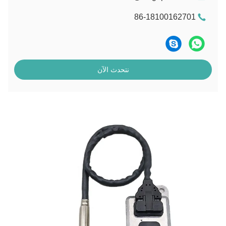
86-18100162701
نتحدث الآن