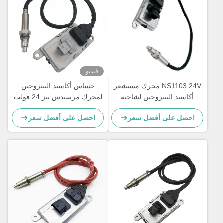
فيديو
NS1103 24V محرك مستشعر
حساس أكاسيد النيتروجين
أكاسيد النيتروجين لشاحنة
لمحرك مرسيدس بنز 24 فولت
مرسيدس بنز 5WK97329A
Actros 5WK97331A
احصل على أفضل سعر
احصل على أفضل سعر
A0101531628