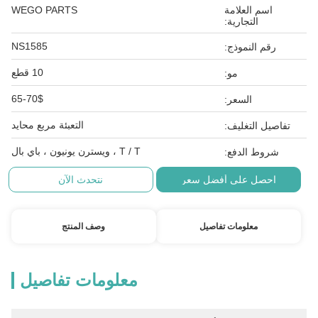
اسم العلامة
WEGO PARTS
التجارية:
NS1585
رقم النموذج:
10 قطع
مو:
65-70$
السعر:
التعبئة مربع محايد
تفاصيل التغليف:
T / T ، ويسترن يونيون ، باي بال
شروط الدفع:
احصل على أفضل سعر
نتحدث الآن
معلومات تفاصيل
وصف المنتج
معلومات تفاصيل