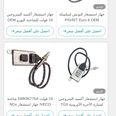
فيديو
جهاز استشعار النوتش لسلسلة
جهاز استشعار أكسيد النيتروجين
P/G/R/T Euro 6 OEM
24 فولت للشاحنة اليورو OEM
2294290 5WK97400
5WK97401 2294291
احصل على أفضل سعر
احصل على أفضل سعر
2064769
فيديو
جهاز استشعار أكسيد النيتروجين
24 فولت 5WK96775A شاحنة
لسيارة الأجرة الأوروبية TGX
IVECO جهاز استشعار NOx
DAILY III
OEM 51154080019
احصل على أفضل سعر
احصل على أفضل سعر
5WK96790B