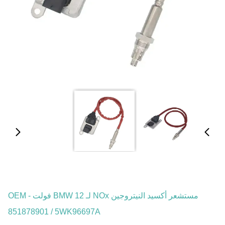
مستشعر أكسيد النيتروجين NOx لـ BMW 12 فولت - OEM
851878901 / 5WK96697A