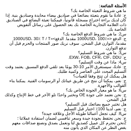
الأسئلة الشائعة:
ما هي شروط التعبئة الخاصة بك؟
ج: عادةً ما نقوم بتعبئة بضائعنا في صناديق بيضاء محايدة وصناديق بنية. إذا
كان لديك براءة اختراع مسجلة قانونياً، فيمكننا تعبئة البضائع في الصناديق
ذات العلامة التجارية الخاصة بك بعد الحصول على رسائل التفويض
الخاصة بك.
س2: ما هي شروط الدفع الخاصة بك؟
ج: الدفع <=1000USD، 100٪ مقدما. الدفع>=1000USD، 30٪ T / T
مقدما، التوازن قبل الشحن. سوف نريك صور المنتجات والحزم قبل أن
تدفع التوازن.
س3: ما هي شروط التسليم؟
ج: EXW، FOB، CFR، CIF، DDU.
س4: ماذا عن وقت التسليم؟
ج: عادةً، سيستغرق الأمر 10-30 يومًا بعد تلقي الدفع المسبق. يعتمد وقت
التسليم المحدد على العناصر وكمية طلبك.
هل يمكنك أن تنتج وفقا للعينات؟
ج: نعم، يمكننا أن ننتج عن طريق عيناتك أو الرسومات الفنية. يمكننا بناء
القوالب والأجهزة.
س6: ما هو معيار الجودة الخاص بك؟
ج: نحن نعتمد على جودة OE ونختبر واحدًا تلو الآخر في خط الإنتاج وكذلك
قبل الشحن.
هل تختبر جميع بضائعك قبل التسليم؟
ج: نعم، لدينا 100٪ اختبار قبل التسليم
س8: كيف تجعل أعمالنا طويلة الأجل وعلاقة جيدة؟
ج: نحن نحتفظ بجودة جيدة وسعر تنافسي لضمان استفادة عملائنا ؛
2نحن نحترم كل عميل كصديق لنا ونعمل بصدق ونصنع صداقات معهم
بغض النظر عن المكان الذي يأتون منه