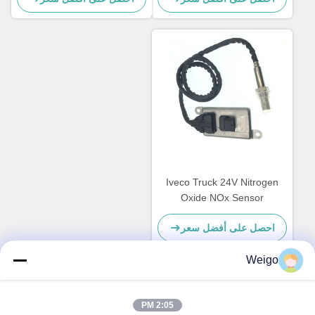
Iveco Truck 24V Nitrogen
Oxide NOx Sensor
5WK96615F 5801754015
احصل على أفضل سعر
Weigo
اتصل سريعًا
2:05 PM