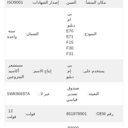
مكان المنشأ:
الصين
إصدار الشهادات:
ISO9001
بي 
ام 
دبليو 
E70 
سنة 
النموذج:
الضمان:
E71 
واحدة
F15 
F30 
F31
بي 
مستشعر 
يستخدم على:
إم 
إنتاج الاسم:
أكاسيد 
دبليو
النيتروجين
صندوق 
التعبئة:
تصدير 
عبر لا.:
5WK96697A
قياسي
12 
رقم OEM:
851878901
فولت:
فولت