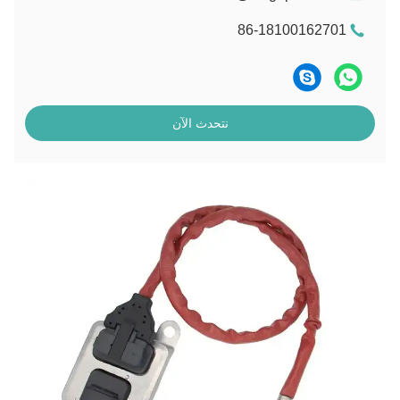
86-18100162701
نتحدث الآن