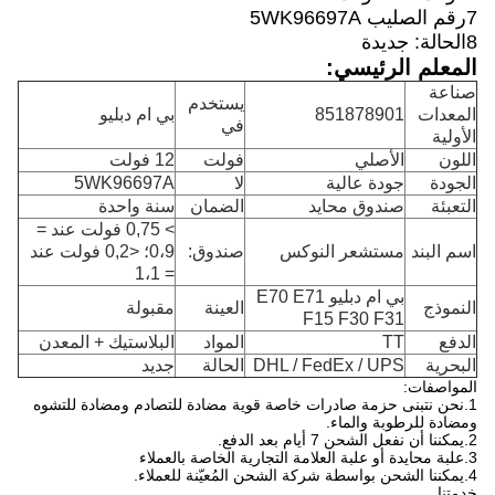
7رقم الصليب 5WK96697A
8الحالة: جديدة
المعلم الرئيسي:
صناعة
يستخدم
المعدات
851878901
بي ام دبليو
في
الأولية
اللون
الأصلي
فولت
12 فولت
الجودة
جودة عالية
لا
5WK96697A
التعبئة
صندوق محايد
الضمان
سنة واحدة
> 0,75 فولت عند =
اسم البند
مستشعر النوكس
صندوق:
0،9؛ <0,2 فولت عند
= 1،1
بي ام دبليو E70 E71
النموذج
العينة
مقبولة
F15 F30 F31
الدفع
TT
المواد
البلاستيك + المعدن
البحرية
DHL / FedEx / UPS
الحالة
جديد
المواصفات:
1.
نحن نتبنى حزمة صادرات خاصة قوية مضادة للتصادم ومضادة للتشوه
ومضادة للرطوبة والماء.
2.
يمكننا أن نفعل الشحن 7 أيام بعد الدفع.
3.
علبة محايدة أو علبة العلامة التجارية الخاصة بالعملاء
4.
يمكننا الشحن بواسطة شركة الشحن المُعيّنة للعملاء.
خدمتنا