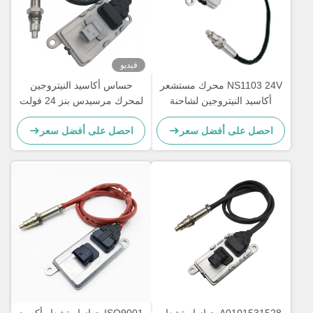
فيديو
NS1103 24V محرك مستشعر
حساس أكاسيد النيتروجين
أكاسيد النيتروجين لشاحنة
لمحرك مرسيدس بنز 24 فولت
مرسيدس بنز 5WK97329A
Actros 5WK97331A
احصل على أفضل سعر
احصل على أفضل سعر
A0101531628