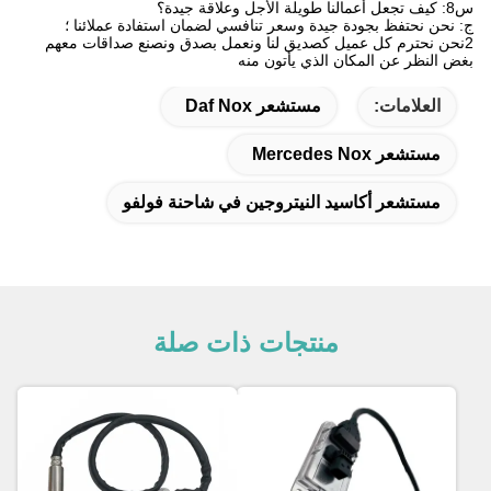
س8: كيف تجعل أعمالنا طويلة الأجل وعلاقة جيدة؟
ج: نحن نحتفظ بجودة جيدة وسعر تنافسي لضمان استفادة عملائنا ؛
2نحن نحترم كل عميل كصديق لنا ونعمل بصدق ونصنع صداقات معهم
بغض النظر عن المكان الذي يأتون منه
العلامات:
مستشعر Daf Nox
مستشعر Mercedes Nox
مستشعر أكاسيد النيتروجين في شاحنة فولفو
منتجات ذات صلة