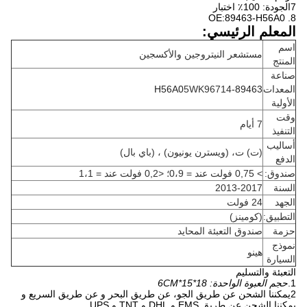
7الجودة: 100٪ اختبار
8. OE:89463-H56A0
المعلم الرئيسي:
اسم
مستشعر النيتروجين والأكسجين
المنتج
صناعة
المعدات
89463-H56A0
5WK96714
الأولية
وقت
7 أيام
التنفيذ
أساليب
(ت) ت، (ويسترن يونيون) ، (باي بال)
الدفع
صندوق:
> 0,75 فولت عند = 0،9؛ <0,2 فولت عند = 1،1
السنة
2013-2017
الجهد
24 فولت
التطبيق:
(كومينز)
حزمة
صندوق التعبئة المحايد
نموذج
هينو
السيارة
التعبئة والتسليم
1.
حجم العبوة الواحدة: 18*15*6CM
2يمكننا الشحن عن طريق الجو، عن طريق البحر و عن طريق السريع و
يمكننا الشحن عن طريق EMS و DHL و TNT و UPS