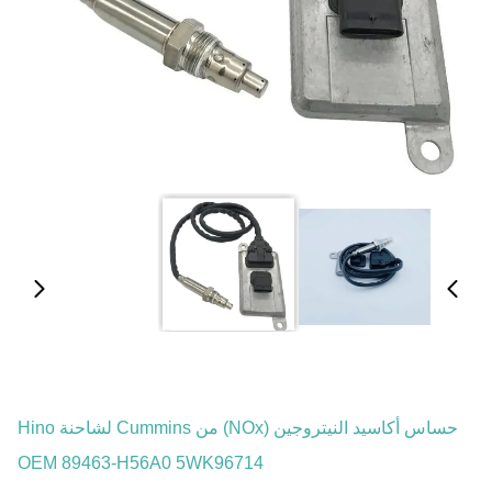
حساس أكاسيد النيتروجين (NOx) من Cummins لشاحنة Hino
OEM 89463-H56A0 5WK96714