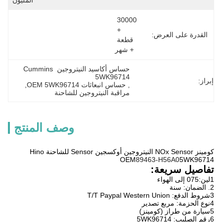
المليون
30000 
+ 
القدرة على العرض:
قطعة 
+ شهر
حساس أكاسيد النيتروجين Cummins 
5WK96714
إبراز:
, 
حساس انبعاثات OEM 5WK96714
, 
مراقبة النيتروجين للشاحنة
وصف المنتج
كومينز NOx Sensor النيتروجين أوكسجين Sensor للشاحنة Hino
OEM
89463-H56A0
5WK96714
تفاصيل سريعة:
1لين:075 إلى الهواء
2. الضمان: سنة
3شروط الدفع: T/T Paypal Western Union
4نوع الحزمة: مربع تصدير
5سيارة من طراز (كومينز)
6رقم الصليب: 5WK96714