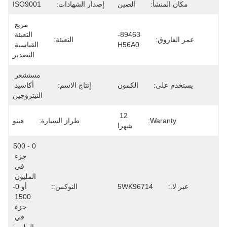
مكان المنشأ:
الصين
إصدار الشهادات:
ISO9001
مربع 
89463-
التعبئة 
عمر الفاروق:
التعبئة:
H56A0
القياسية 
التصدير
مستشعر 
يستخدم على:
الكمون
إنتاج الاسم:
أكاسيد 
النيتروجين
12 
Waranty:
طراز السيارة:
هينو
شهرا
0 - 500 
جزء 
في 
المليون 
عبر لا.:
5WK96714
النوكس::
أو 0-
1500 
جزء 
في 