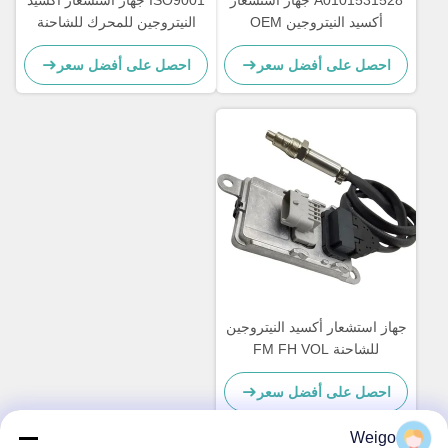
A0101531528 جهاز استشعار
ISO9001 جهاز استشعار أكسيد
أكسيد النيتروجين OEM
النيتروجين للمحرك للشاحنة
NS1110 مرسيدس أكتروس
DAF 2011649 1793379
احصل على أفضل سعر
احصل على أفضل سعر
5WK96628B 1697586
NOx Sensor 5WK97330A
جهاز استشعار أكسيد النيتروجين
للشاحنة FM FH VOL
5WK97368 22827991 24V
احصل على أفضل سعر
12 شهر ضمان
Weigo