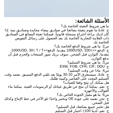
الأسئلة الشائعة:
ما هي شروط التعبئة الخاصة بك؟
ج: عادةً ما نقوم بتعبئة بضائعنا في صناديق بيضاء محايدة وصناديق بنية. إذا
كان لديك براءة اختراع مسجلة قانونياً، فيمكننا تعبئة البضائع في الصناديق
ذات العلامة التجارية الخاصة بك بعد الحصول على رسائل التفويض
الخاصة بك.
س2: ما هي شروط الدفع الخاصة بك؟
ج: الدفع <=1000USD، 100٪ مقدما. الدفع>=1000USD، 30٪ T / T
مقدما، التوازن قبل الشحن. سوف نريك صور المنتجات والحزم قبل أن
تدفع التوازن.
س3: ما هي شروط التسليم؟
ج: EXW، FOB، CFR، CIF، DDU.
س4: ماذا عن وقت التسليم؟
ج: عادةً، سيستغرق الأمر 10-30 يومًا بعد تلقي الدفع المسبق. يعتمد وقت
التسليم المحدد على العناصر وكمية طلبك.
هل يمكنك أن تنتج وفقا للعينات؟
ج: نعم، يمكننا أن ننتج عن طريق عيناتك أو الرسومات الفنية. يمكننا بناء
القوالب والأجهزة.
س6: ما هو معيار الجودة الخاص بك؟
ج: نحن نعتمد على جودة OE ونختبر واحدًا تلو الآخر في خط الإنتاج وكذلك
قبل الشحن.
هل تختبر جميع بضائعك قبل التسليم؟
ج: نعم، لدينا 100٪ اختبار قبل التسليم