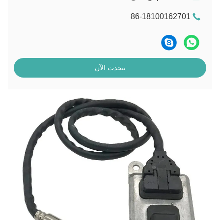
86-18100162701
نتحدث الآن